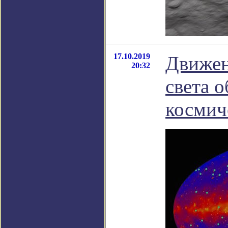
17.10.2019
Движен
20:32
света 
космич