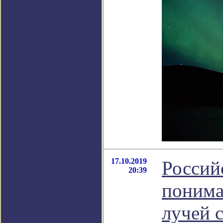
17.10.2019
Россий
20:39
понима
лучей 