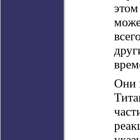
этом
може
всег
друг
врем
Они 
Тита
част
реак
указ