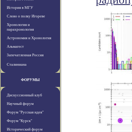
История в МГУ
Слово о полку Игореве
Хронология и
парахронология
Астрономия и Хронология
Альмагест
Запечатленная Россия
Сталиниана
ФОРУМЫ
Дискуссионный клуб
Научный форум
Форум "Русская идея"
Форум "Курск"
Исторический форум