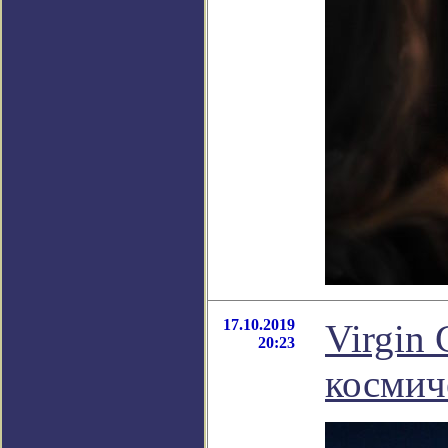
17.10.2019
Virgin 
20:23
космич