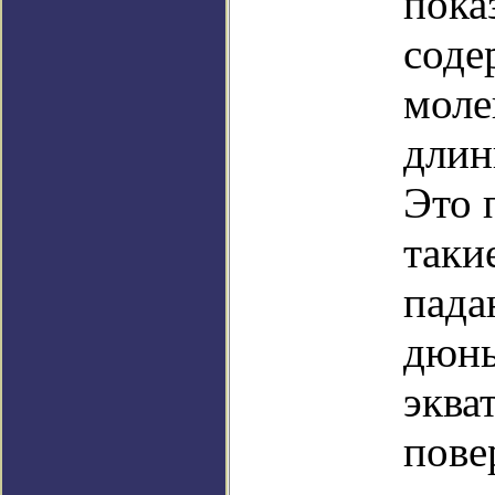
пока
соде
моле
длин
Это 
таки
пада
дюны
эква
пове