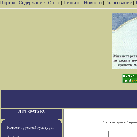
Портал
|
Содержание
|
О нас
|
Пишите
|
Новости
|
Голосование
|
ЛИТЕРАТУРА
"Русский переплет" заре
Новости русской культуры
Афиша