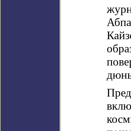
журн
Абпа
Кайз
обра
пове
дюн
Пред
вклю
косм