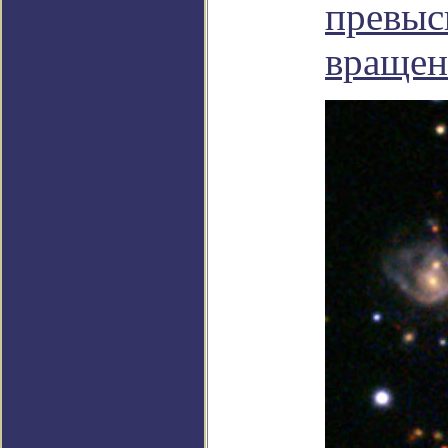
превыс
вращен