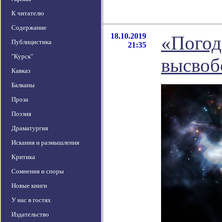
К читателю
Содержание
18.10.2019
«Погод
Публицистика
21:35
"Курск"
высвоб
Кавказ
Балканы
Проза
Поэзия
Драматургия
Искания и размышления
Критика
Сомнения и споры
Новые книги
У нас в гостях
Издательство