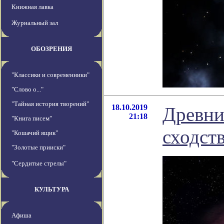
Книжная лавка
Журнальный зал
ОБОЗРЕНИЯ
"Классики и современники"
"Слово о..."
"Тайная история творений"
18.10.2019
Древни
21:18
"Книга писем"
сходст
"Кошачий ящик"
"Золотые прииски"
"Сердитые стрелы"
КУЛЬТУРА
Афиша