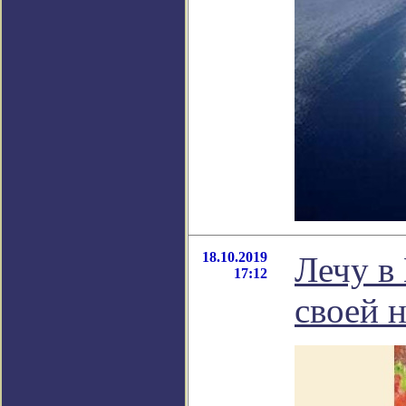
18.10.2019
Лечу в
17:12
своей н