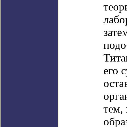
теор
лабо
зате
подо
Тита
его 
оста
орга
тем,
обра