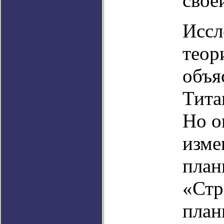
свое
Иссл
теор
объя
Тита
Но о
изме
план
«Стр
план