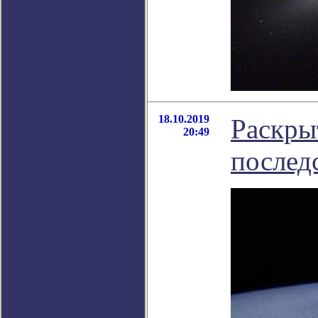
18.10.2019
Раскры
20:49
послед