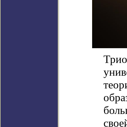
Трио
унив
теор
обра
боль
свое