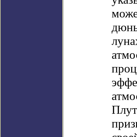
може
дюны
луна
атмо
проц
эффе
атмо
Плут
приз