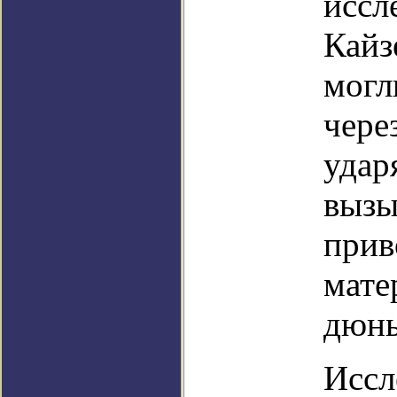
иссл
Кайз
могл
чере
удар
вызы
прив
мате
дюн
Иссл