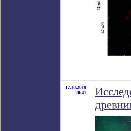
17.10.2019
Исслед
20:41
древни