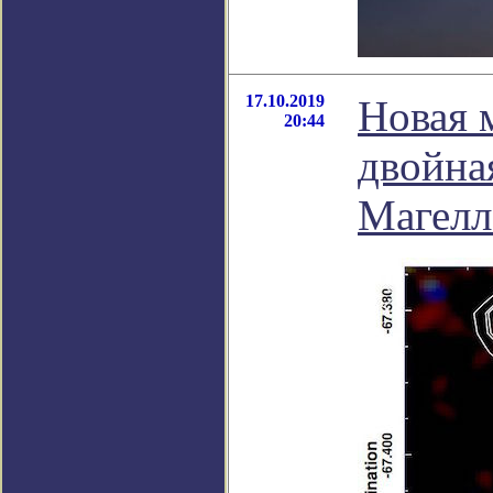
17.10.2019
Новая 
20:44
двойна
Магелл