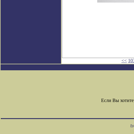
<<
10
Если Вы хотите
Ре