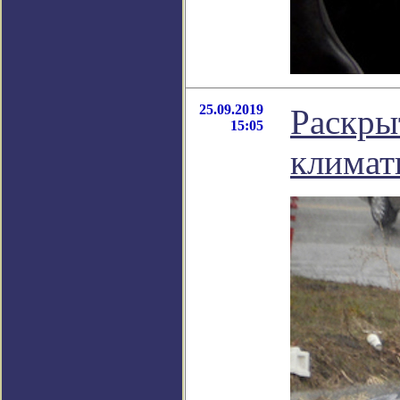
25.09.2019
Раскры
15:05
климат