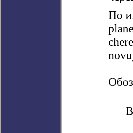
По и
plan
chere
novu
Обоз
В