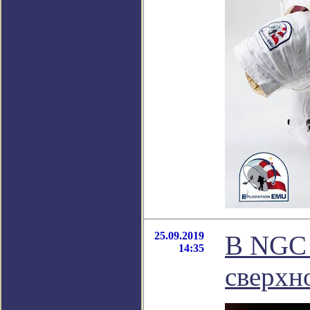
25.09.2019
В NGC 
14:35
сверхно