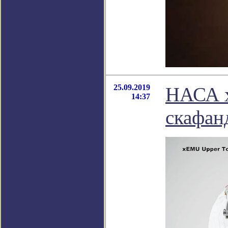
25.09.2019
НАСА х
14:37
скафан