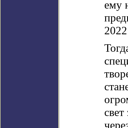
ему 
пред
2022
Тогд
спец
твор
стан
огро
свет
через