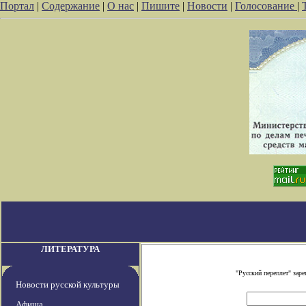
Портал
|
Содержание
|
О нас
|
Пишите
|
Новости
|
Голосование
|
ЛИТЕРАТУРА
"Русский переплет" зар
Новости русской культуры
Афиша