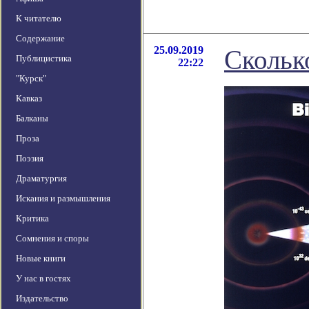
К читателю
Содержание
25.09.2019
Скольк
Публицистика
22:22
"Курск"
Кавказ
Балканы
Проза
Поэзия
Драматургия
Искания и размышления
Критика
Сомнения и споры
Новые книги
У нас в гостях
Издательство