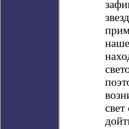
зафи
звез
прим
наше
нахо
свет
поэт
возн
свет
дойт