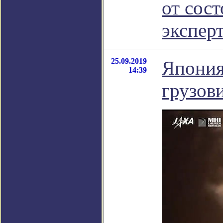
от сос
экспер
25.09.2019
Япония
14:39
грузов