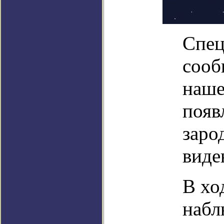
Спец
сооб
наше
появ
заро
виде
В хо
набл