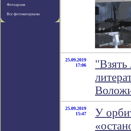
Фотоархив
Все фотоматериалы
25.09.2019
"Взять 
17:06
литера
Волож
25.09.2019
У орби
15:47
«остан