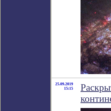
25.09.2019
Раскры
15:15
контин