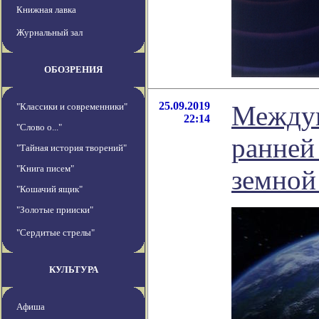
Книжная лавка
Журнальный зал
ОБОЗРЕНИЯ
25.09.2019
Междун
"Классики и современники"
22:14
"Слово о..."
ранней
"Тайная история творений"
"Книга писем"
земной
"Кошачий ящик"
"Золотые прииски"
"Сердитые стрелы"
КУЛЬТУРА
Афиша