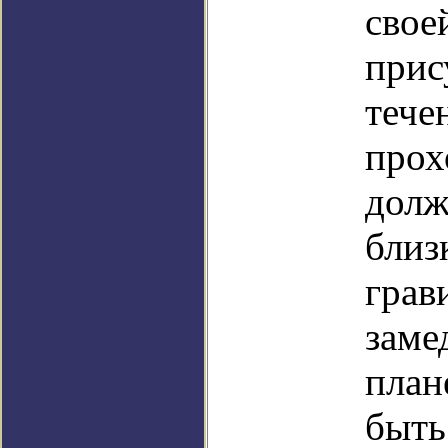
свое
прис
тече
прох
долж
близ
грав
заме
план
быть