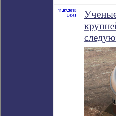
11.07.2019
Ученые
14:41
крупне
следую