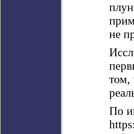
плун
прим
не п
Иссл
перв
том,
реал
По и
https