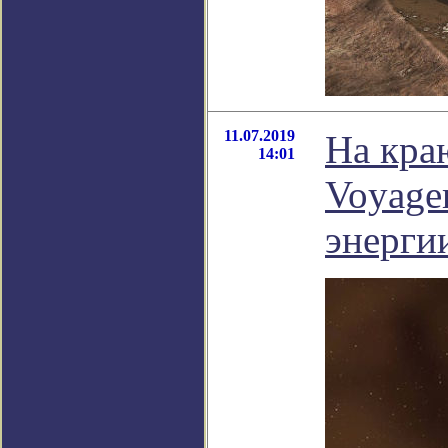
11.07.2019
На кра
14:01
Voyage
энерги