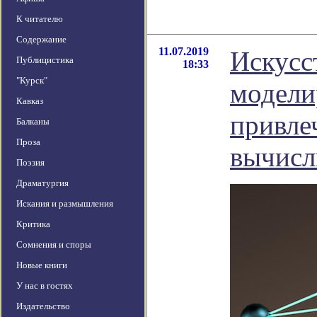
К читателю
Содержание
11.07.2019
Искусс
Публицистика
18:33
"Курск"
модели
Кавказ
привле
Балканы
Проза
вычисл
Поэзия
Драматургия
Искания и размышления
Критика
Сомнения и споры
Новые книги
У нас в гостях
Издательство