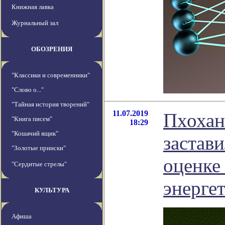
Книжная лавка
Журнальный зал
ОБОЗРЕНИЯ
"Классики и современники"
"Слово о..."
"Тайная история творений"
11.07.2019
Пхохан
"Книга писем"
18:29
"Кошачий ящик"
застав
"Золотые прииски"
оценке
"Сердитые стрелы"
энерге
КУЛЬТУРА
Афиша