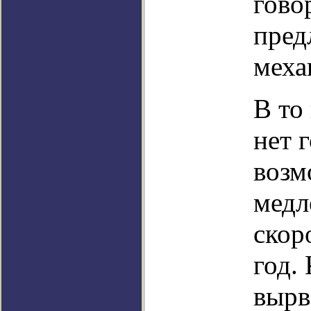
гово
пред
меха
В то
нет 
возм
медл
скор
год.
вырв