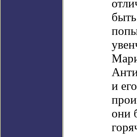
отли
быть
попы
увен
Мари
Анти
и ег
прои
они 
горя