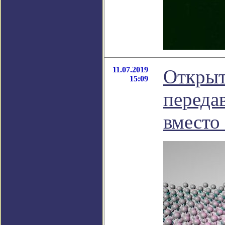
11.07.2019
Открыт
15:09
переда
вместо