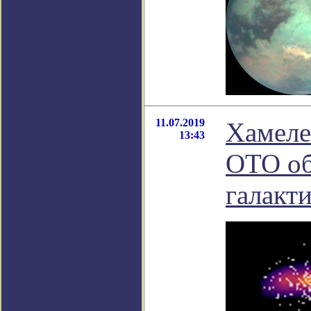
11.07.2019
Хамеле
13:43
ОТО об
галакт