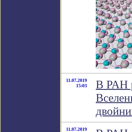
11.07.2019
В РАН р
15:03
Вселен
двойни
11.07.2019