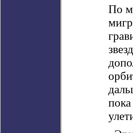
По м
мигр
грав
звез
допо
орби
даль
пока
улети