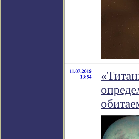
11.07.2019
«Титан
13:54
опреде
обитае