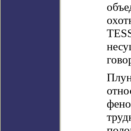
объе
охот
TES
несу
гово
Плун
отно
фено
труд
поло