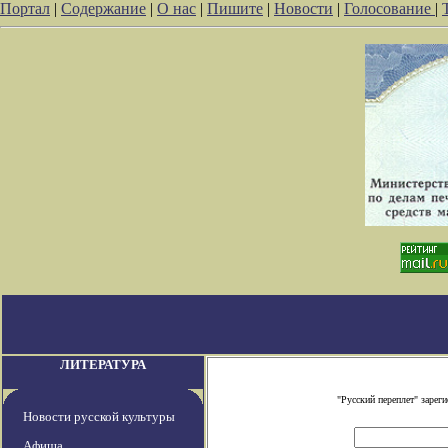
Портал
|
Содержание
|
О нас
|
Пишите
|
Новости
|
Голосование
|
ЛИТЕРАТУРА
"Русский переплет" заре
Новости русской культуры
Афиша