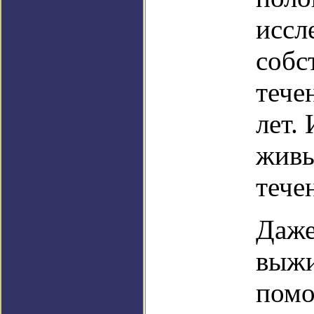
иссл
собс
тече
лет.
живы
тече
Даже
выжи
помо