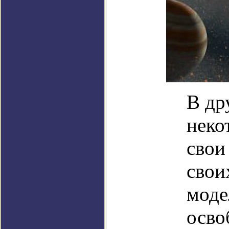
В др
неко
свои
свои
моде
осво