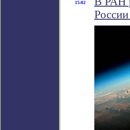
В РАН 
15:02
России