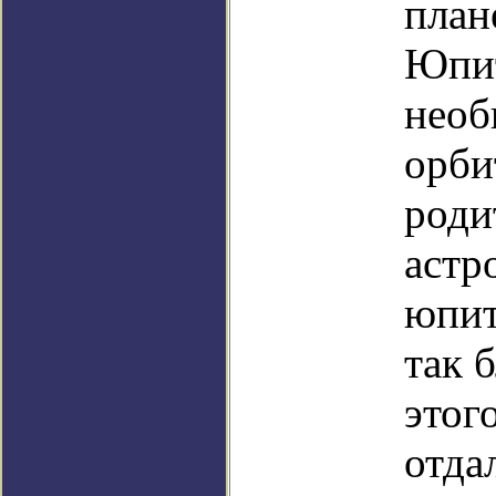
план
Юпит
необ
орби
роди
астр
юпит
так б
этог
отда