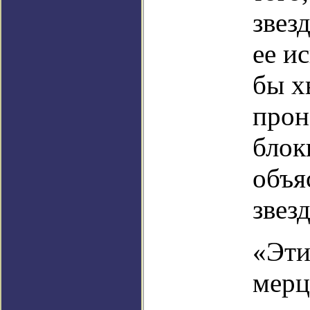
звез
ее и
бы х
прон
блок
объя
звез
«Эти
мерц