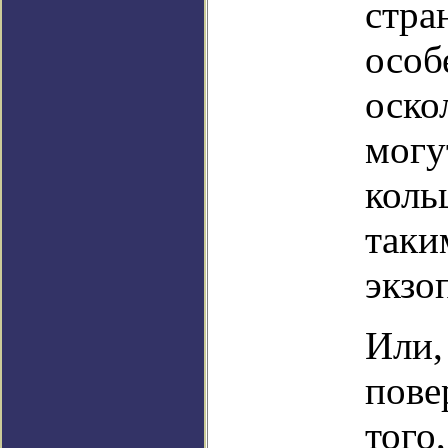
стра
особ
оско
могу
коль
таки
экзо
Или,
пове
того