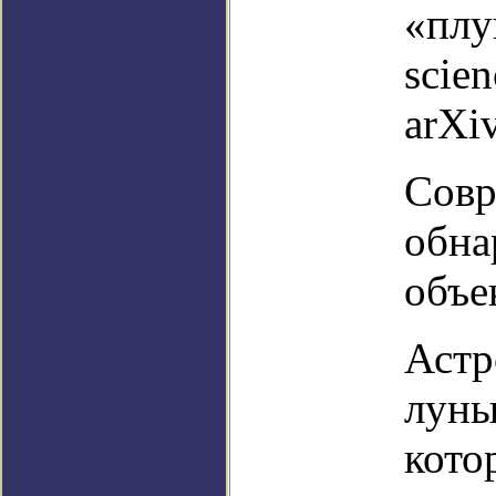
«плу
scie
arXiv
Совр
обна
объе
Астр
луны
кото