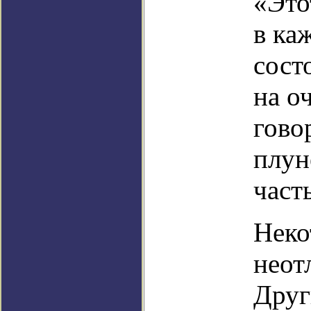
«Это
в ка
сост
на о
гово
плун
част
Неко
неот
Друг