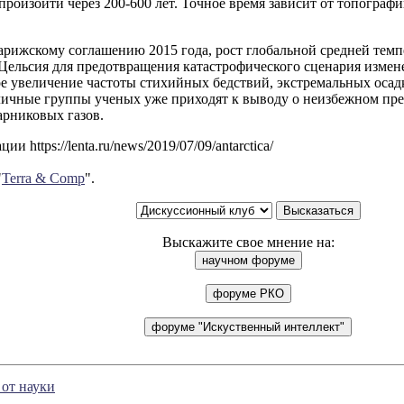
произойти через 200-600 лет. Точное время зависит от топограф
арижскому соглашению 2015 года, рост глобальной средней тем
 Цельсия для предотвращения катастрофического сценария изме
ое увеличение частоты стихийных бедствий, экстремальных осад
личные группы ученых уже приходят к выводу о неизбежном п
арниковых газов.
и https://lenta.ru/news/2019/07/09/antarctica/
"
Terra & Comp
".
Выскажите свое мнение на:
от науки