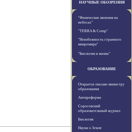
НАУЧНЫЕ ОБОЗРЕНИЯ
"Физические явления на
небесах"
"TERRA & Comp"
"Неизбежность странного
микромира"
"Биология и жизнь"
ОБРАЗОВАНИЕ
Открытое письмо министру
образования
Антиреформа
Соросовский
образовательный журнал
Биология
Науки о Земле