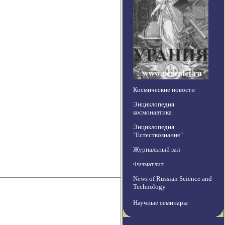
Космические новости
Энциклопедия
космонавтика
Энциклопедия
"Естествознание"
Журнальный зал
Физматлит
News of Russian Science and
Technology
Научные семинары