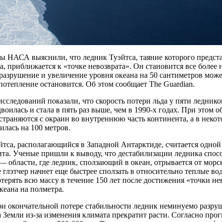
 НАСА выяснили, что ледник Туэйтса, таяние которого предста
а, приближается к «точке невозврата». Он становится все более 
разрушение и увеличение уровня океана на 50 сантиметров може
потепление остановится. Об этом сообщает The Guardian.
исследований показали, что скорость потери льда у пяти ледник
двоилась и стала в пять раз выше, чем в 1990-х годах. При этом 
страняются с окраин во внутреннюю часть континента, а в неко
лась на 100 метров.
тса, располагающийся в Западной Антарктиде, считается одной
ита. Ученые пришли к выводу, что дестабилизации ледника спос
— области, где ледник, сползающий в океан, отрывается от морс
е глэтчер начнет еще быстрее сползать в относительно теплые вод
терять всю массу в течение 150 лет после достижения «точки не
кеана на полметра.
и окончательной потере стабильности ледник неминуемо разруш
 Земли из-за изменения климата прекратит расти. Согласно про