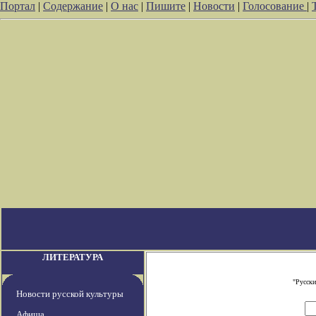
Портал
|
Содержание
|
О нас
|
Пишите
|
Новости
|
Голосование
|
ЛИТЕРАТУРА
"Русски
Новости русской культуры
Афиша