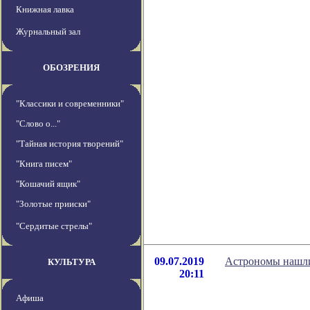
Книжная лавка
Журнальный зал
ОБОЗРЕНИЯ
"Классики и современники"
"Слово о..."
"Тайная история творений"
"Книга писем"
"Кошачий ящик"
"Золотые прииски"
"Сердитые стрелы"
09.07.2019
Астрономы нашли
КУЛЬТУРА
20:11
Афиша