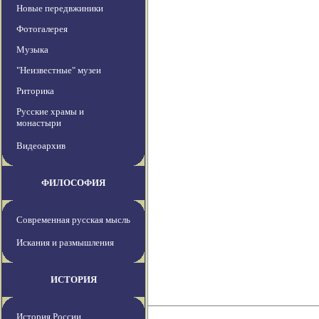
Новые передвжиники
Фотогалерея
Музыка
"Неизвестные" музеи
Риторика
Русские храмы и
монастыри
Видеоархив
ФИЛОСОФИЯ
Современная русская мысль
Искания и размышления
ИСТОРИЯ
История России