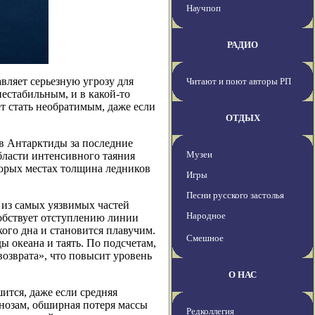
Научпоп
РАДИО
вляет серьезную угрозу для
Читают и поют авторы РП
нестабильным, и в какой-то
т стать необратимым, даже если
ОТДЫХ
ов Антарктиды за последние
Музеи
области интенсивного таяния
торых местах толщина ледников
Игры
Песни русского застолья
 из самых уязвимых частей
Народное
обствует отступлению линии
кого дна и становится плавучим.
Смешное
ы океана и таять. По подсчетам,
возврата», что повысит уровень
О НАС
ится, даже если средняя
гнозам, обширная потеря массы
Редколлегия