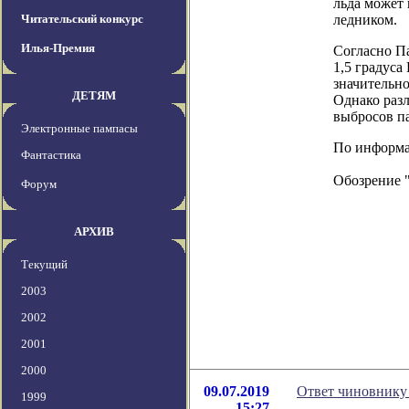
льда может 
Читательский конкурс
ледником.
Илья-Премия
Согласно П
1,5 градуса
значительн
ДЕТЯМ
Однако раз
выбросов п
Электронные пампасы
По информаци
Фантастика
Обозрение 
Форум
АРХИВ
Текущий
2003
2002
2001
2000
09.07.2019
Ответ чиновнику 
1999
15:27