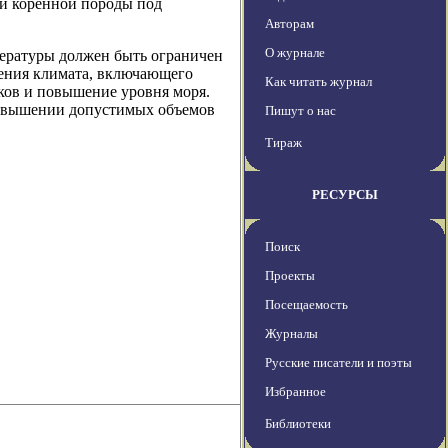
ии коренной породы под
Авторам
О журнале
пературы должен быть ограничен
нения климата, включающего
Как читать журнал
ков и повышение уровня моря.
ревышении допустимых объемов
Пишут о нас
Тираж
РЕСУРСЫ
Поиск
Проекты
Посещаемость
Журналы
Русские писатели и поэты
Избранное
Библиотеки