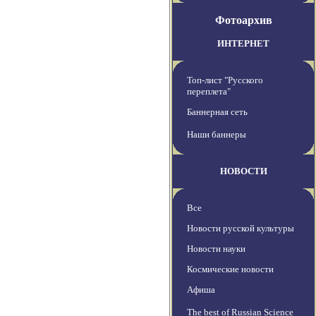
Фотоархив
ИНТЕРНЕТ
Топ-лист "Русского
переплета"
Баннерная сеть
Наши баннеры
НОВОСТИ
Все
Новости русской культуры
Новости науки
Космические новости
Афиша
The best of Russian Science