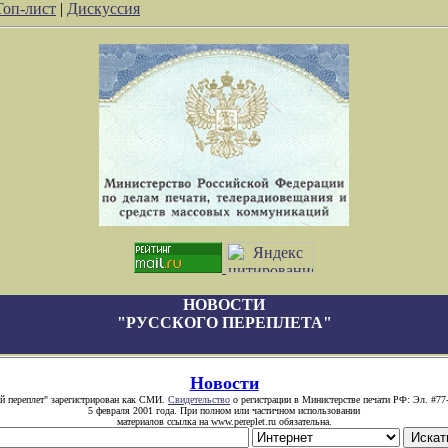
Топ-лист
|
Дискуссия
НОВОСТИ
"РУССКОГО ПЕРЕПЛЕТА"
Новости
й переплет" зарегистрирован как СМИ.
Свидетельство
о регистрации в Министерстве печати РФ: Эл. #77
5 февраля 2001 года. При полном или частичном использовании
материалов ссылка на www.pereplet.ru обязательна.