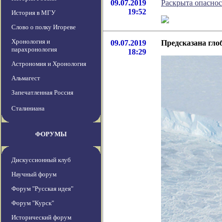
09.07.2019
Раскрыта опаснос
19:52
История в МГУ
Слово о полку Игореве
Хронология и
09.07.2019
Предсказана гло
парахронология
18:29
Астрономия и Хронология
Альмагест
Запечатленная Россия
Сталиниана
ФОРУМЫ
Дискуссионный клуб
Научный форум
Форум "Русская идея"
Форум "Курск"
Исторический форум