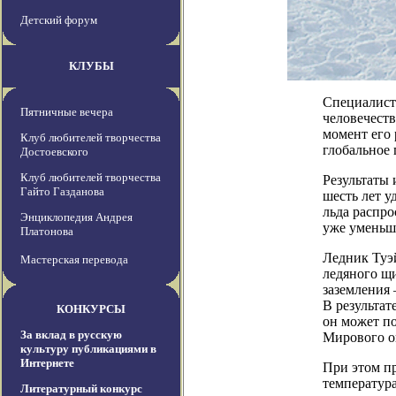
Детский форум
КЛУБЫ
Специалисты
Пятничные вечера
человечеств
момент его 
Клуб любителей творчества
глобальное 
Достоевского
Клуб любителей творчества
Результаты 
Гайто Газданова
шесть лет у
льда распро
Энциклопедия Андрея
уже уменьши
Платонова
Ледник Туэй
Мастерская перевода
ледяного щ
заземления 
В результат
КОНКУРСЫ
он может по
За вклад в русскую
Мирового о
культуру публикациями в
Интернете
При этом пр
температура
Литературный конкурс