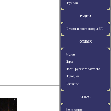
Научпоп
РАДИО
Читают и поют авторы РП
ОТДЫХ
Музеи
Игры
Песни русского застолья
Народное
Смешное
О НАС
Редколлегия