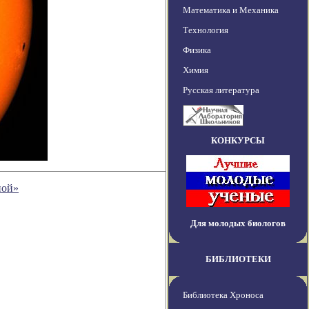
Математика и Механика
Технология
Физика
Химия
Русская литература
КОНКУРСЫ
ной»
Для молодых биологов
БИБЛИОТЕКИ
Библиотека Хроноса