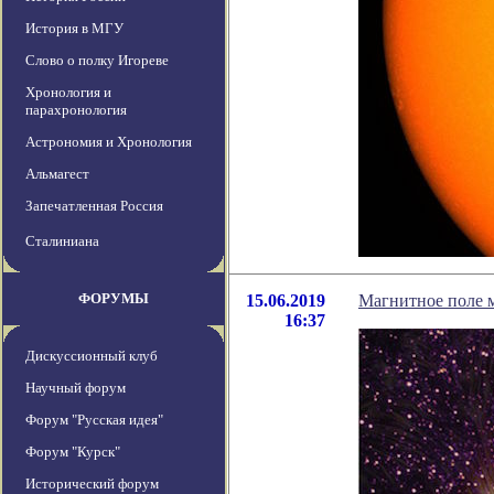
История в МГУ
Слово о полку Игореве
Хронология и
парахронология
Астрономия и Хронология
Альмагест
Запечатленная Россия
Сталиниана
ФОРУМЫ
15.06.2019
Магнитное поле м
16:37
Дискуссионный клуб
Научный форум
Форум "Русская идея"
Форум "Курск"
Исторический форум