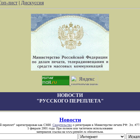
Топ-лист
|
Дискуссия
НОВОСТИ
"РУССКОГО ПЕРЕПЛЕТА"
Новости
й переплет" зарегистрирован как СМИ.
Свидетельство
о регистрации в Министерстве печати РФ: Эл. #77
5 февраля 2001 года. При полном или частичном использовании
материалов ссылка на www.pereplet.ru обязательна.