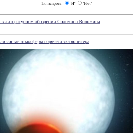
Тип запроса:
"И"
"Или"
е в литературном обозрении Соломона Воложина
ли состав атмосферы горячего экзоюпитера