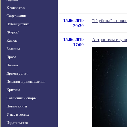
К читателю
Содержание
15.06.2019
"Глубина" - ново
Публицистика
20:30
"Курск"
15.06.2019
Астрономы изучи
Кавказ
17:00
Балканы
Проза
Поэзия
Драматургия
Искания и размышления
Критика
Сомнения и споры
Новые книги
У нас в гостях
Издательство