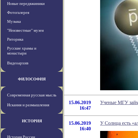
Новые передвжиники
Фотогалерея
Музыка
"Неизвестные" музеи
Риторика
Русские храмы и
монастыри
Видеоархив
ФИЛОСОФИЯ
Современная русская мысль
15.06.2019
Ученые МГУ займ
Искания и размышления
16:47
ИСТОРИЯ
15.06.2019
У Солнца есть «а
16:40
История России