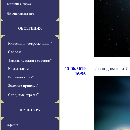
Книжная лавка
Журнальный зал
ОБОЗРЕНИЯ
"Классики и современники"
"Слово о..."
"Тайная история творений"
15.06.2019
Исследователи И
"Книга писем"
16:56
"Кошачий ящик"
"Золотые прииски"
"Сердитые стрелы"
КУЛЬТУРА
Афиша