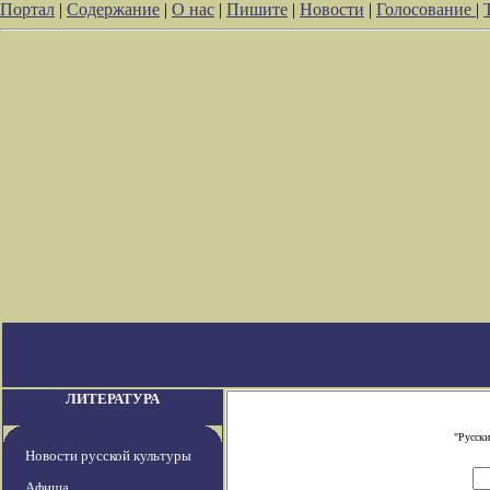
Портал
|
Содержание
|
О нас
|
Пишите
|
Новости
|
Голосование
|
ЛИТЕРАТУРА
"Русски
Новости русской культуры
Афиша