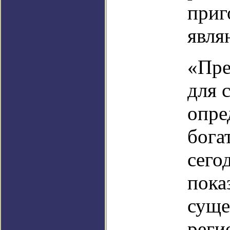
приг
явля
«Пре
для 
опре
бога
сего
пока
суще
реги