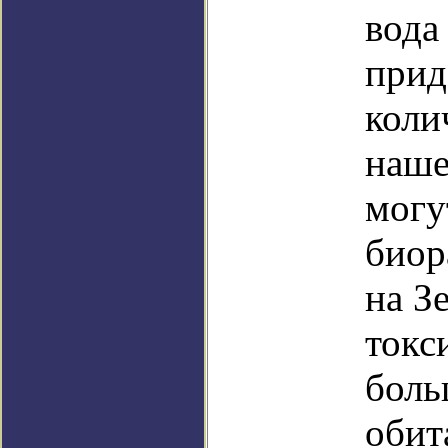
вода
прид
коли
наше
могу
биор
на З
токс
боль
обит