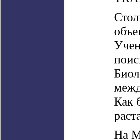
Стол
объе
Учен
поис
Биол
межд
Как 
раст
На М