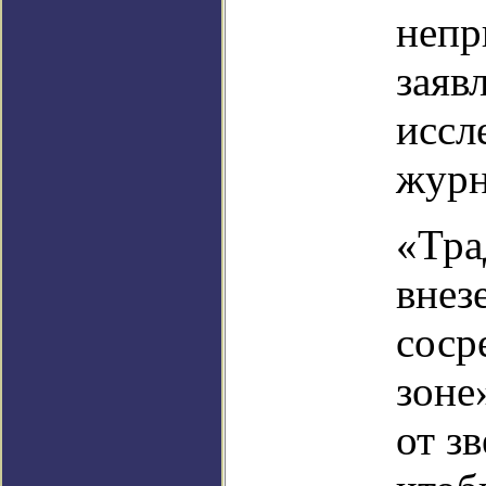
непр
заяв
иссл
журн
«Тра
внез
соср
зоне
от з