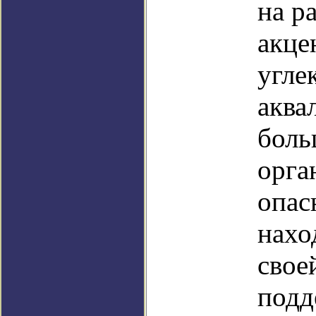
на р
акце
угле
аква
боль
орга
опас
нахо
свое
подд