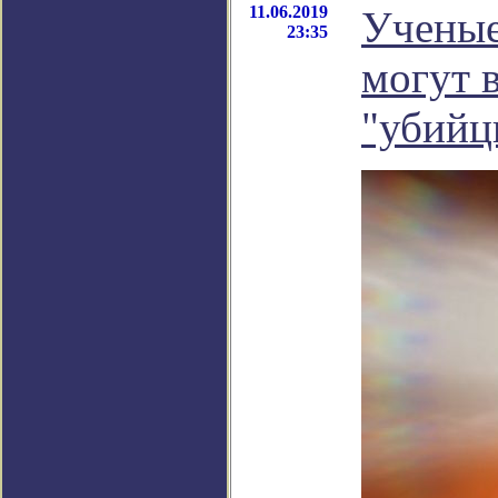
11.06.2019
Ученые
23:35
могут 
"убийц