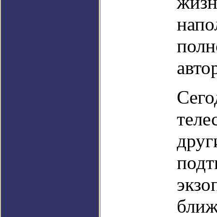
жизн
напо
полн
авто
Сего
теле
друг
подт
экзо
ближ