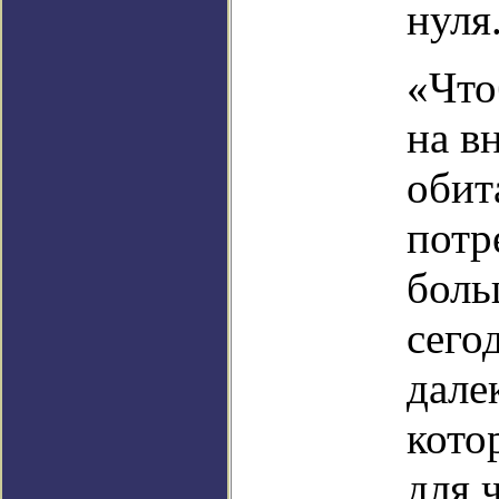
нуля
«Что
на в
обит
потр
боль
сего
дале
кото
для 