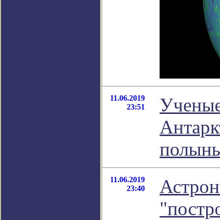
11.06.2019
Ученые
23:51
Антарк
полынь
11.06.2019
Астрон
23:40
"постр