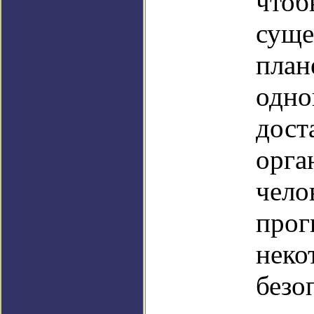
чтоб
суще
план
одно
дост
орга
чело
прог
неко
безо