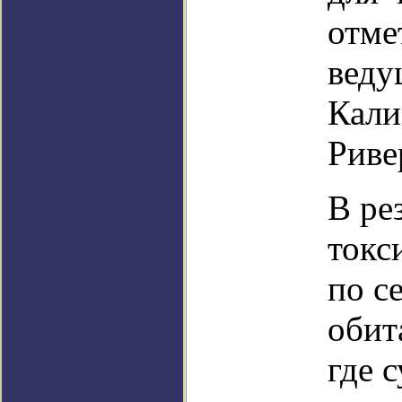
отме
веду
Кали
Риве
В ре
токс
по с
обит
где 