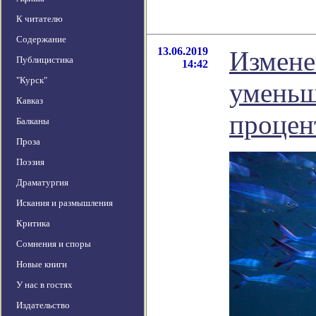
К читателю
Содержание
13.06.2019
Измене
Публицистика
14:42
"Курск"
уменьш
Кавказ
процен
Балканы
Проза
Поэзия
Драматургия
Искания и размышления
Критика
Сомнения и споры
Новые книги
У нас в гостях
Издательство