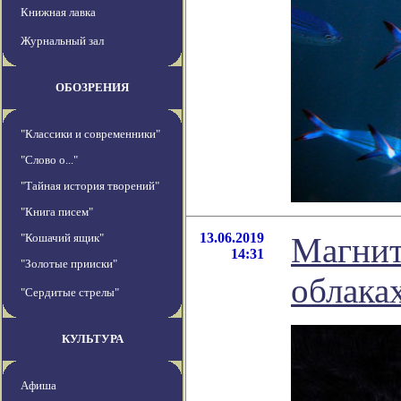
Книжная лавка
Журнальный зал
ОБОЗРЕНИЯ
"Классики и современники"
"Слово о..."
"Тайная история творений"
"Книга писем"
13.06.2019
"Кошачий ящик"
Магнит
14:31
"Золотые прииски"
облака
"Сердитые стрелы"
КУЛЬТУРА
Афиша