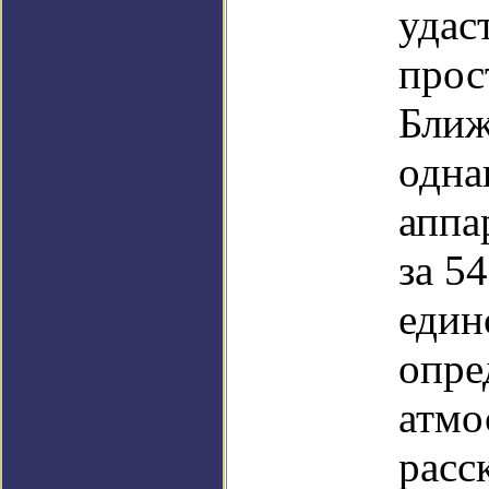
удас
прос
Ближ
одна
аппа
за 5
един
опре
атмо
расс