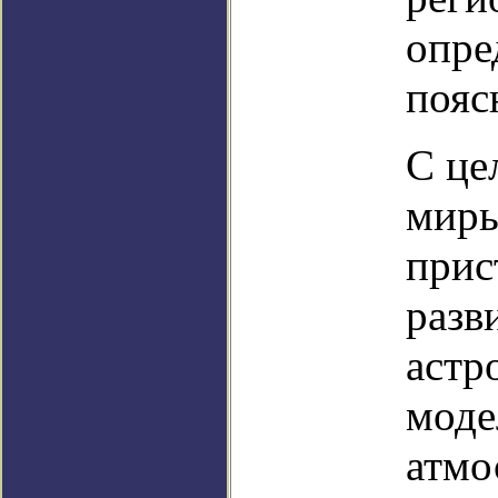
опре
пояс
С це
миры
прис
разв
астр
моде
атмо