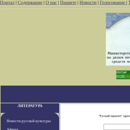
Портал
|
Содержание
|
О нас
|
Пишите
|
Новости
|
Голосование
|
ЛИТЕРАТУРА
"Русский переплет" заре
Новости русской культуры
Афиша