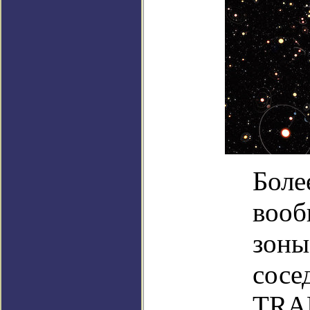
Боле
вооб
зоны
сосе
TRAP