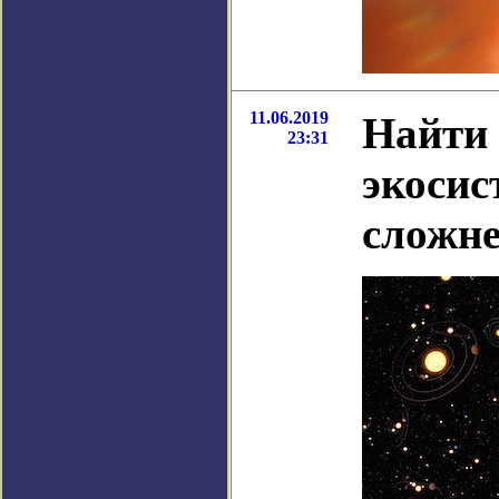
11.06.2019
Найти 
23:31
экосис
сложне