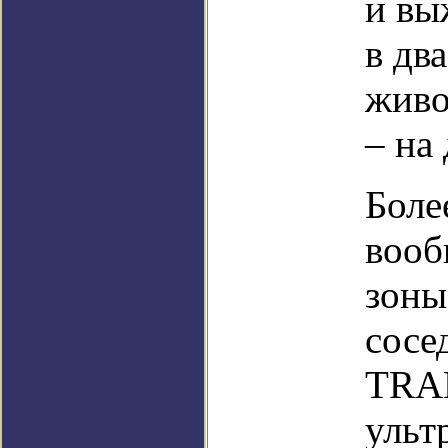
и вы
в дв
живо
– на
Боле
вооб
зоны
сосе
TRAP
ульт