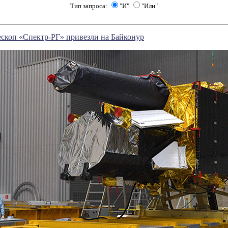
Тип запроса:
"И"
"Или"
скоп «Спектр-РГ» привезли на Байконур