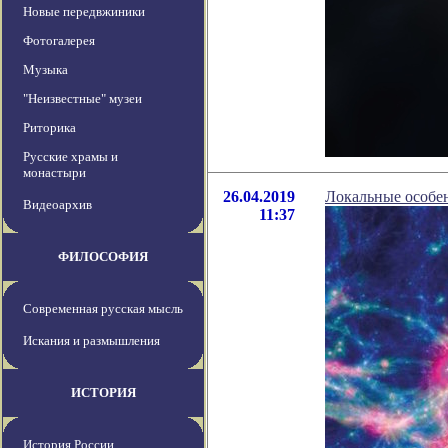
Новые передвжиники
Фотогалерея
Музыка
"Неизвестные" музеи
Риторика
Русские храмы и
монастыри
26.04.2019
Локальные особен
Видеоархив
11:37
ФИЛОСОФИЯ
Современная русская мысль
Искания и размышления
ИСТОРИЯ
История России