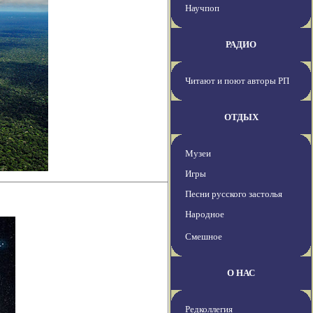
Научпоп
РАДИО
Читают и поют авторы РП
ОТДЫХ
Музеи
Игры
Песни русского застолья
Народное
Смешное
О НАС
Редколлегия