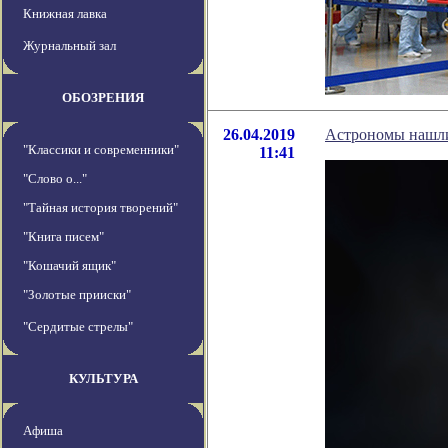
Книжная лавка
Журнальный зал
ОБОЗРЕНИЯ
26.04.2019
Астрономы нашли
"Классики и современники"
11:41
"Слово о..."
"Тайная история творений"
"Книга писем"
"Кошачий ящик"
"Золотые прииски"
"Сердитые стрелы"
КУЛЬТУРА
Афиша