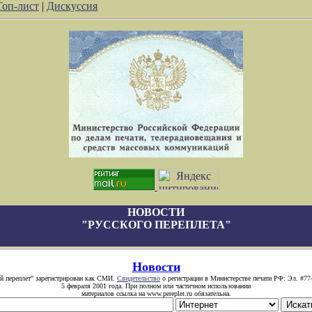
Топ-лист
|
Дискуссия
НОВОСТИ
"РУССКОГО ПЕРЕПЛЕТА"
Новости
й переплет" зарегистрирован как СМИ.
Свидетельство
о регистрации в Министерстве печати РФ: Эл. #77
5 февраля 2001 года. При полном или частичном использовании
материалов ссылка на www.pereplet.ru обязательна.