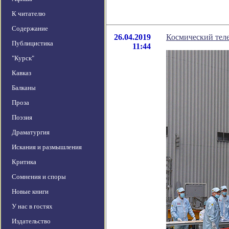
К читателю
Содержание
26.04.2019
Космический теле
Публицистика
11:44
"Курск"
Кавказ
Балканы
Проза
Поэзия
Драматургия
Искания и размышления
Критика
Сомнения и споры
Новые книги
У нас в гостях
Издательство