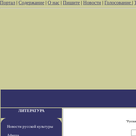
Портал
|
Содержание
|
О нас
|
Пишите
|
Новости
|
Голосование
|
ЛИТЕРАТУРА
"Русски
Новости русской культуры
Афиша