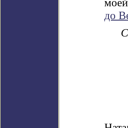
моей
до В
С
Ната