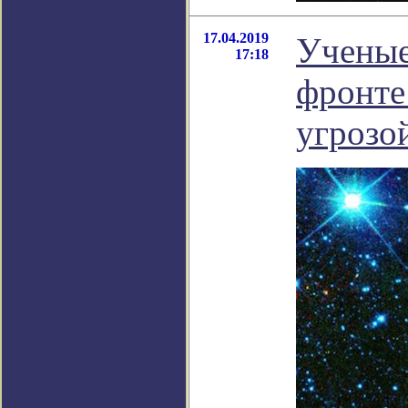
17.04.2019
Ученые
17:18
фронте
угрозо