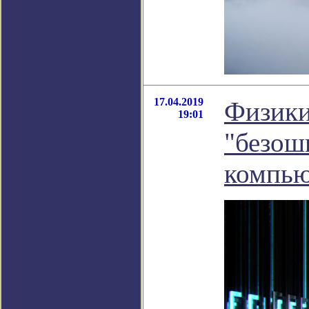
17.04.2019
Физики
19:01
"безош
компью