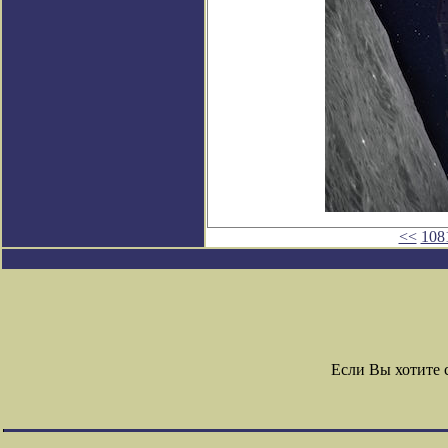
<<
108
Если Вы хотите