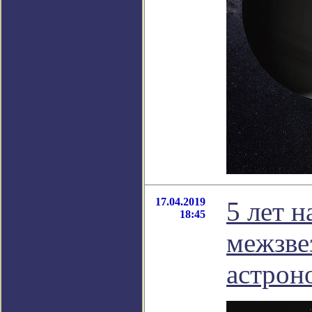
17.04.2019
5 лет н
18:45
межзве
астрон