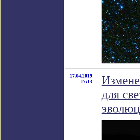
17.04.2019
Измене
17:13
для св
эволю