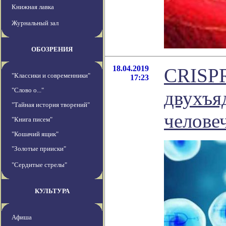
Книжная лавка
Журнальный зал
ОБОЗРЕНИЯ
18.04.2019
CRISPR
"Классики и современники"
17:23
"Слово о..."
двухъя
"Тайная история творений"
челове
"Книга писем"
"Кошачий ящик"
"Золотые прииски"
"Сердитые стрелы"
КУЛЬТУРА
Афиша