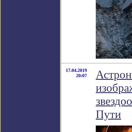
17.04.2019
Астрон
20:07
изобра
звездо
Пути