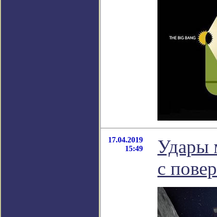
17.04.2019
Удары 
15:49
с пове