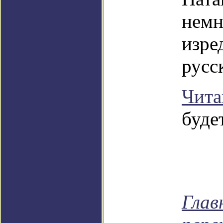
немн
изре
русс
Чита
будет
Глав