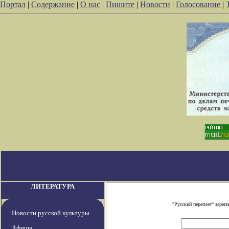
Портал
|
Содержание
|
О нас
|
Пишите
|
Новости
|
Голосование
|
ЛИТЕРАТУРА
"Русский переплет" заре
Новости русской культуры
Афиша