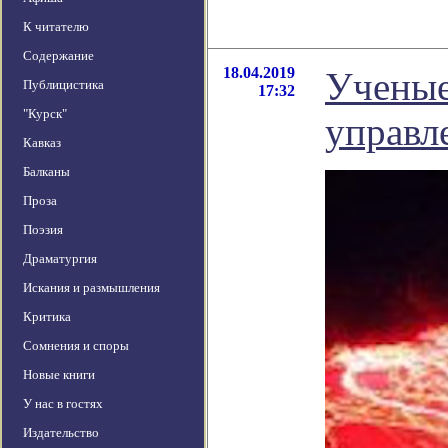
К читателю
Содержание
18.04.2019
Ученые
Публицистика
17:32
"Курск"
управл
Кавказ
Балканы
Проза
Поэзия
Драматургия
Искания и размышления
Критика
Сомнения и споры
Новые книги
У нас в гостях
Издательство