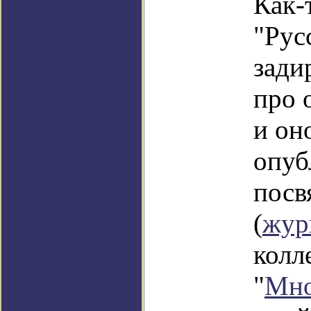
Как-
"Рус
зади
про 
и он
опуб
посв
(
жур
колл
"
Мно