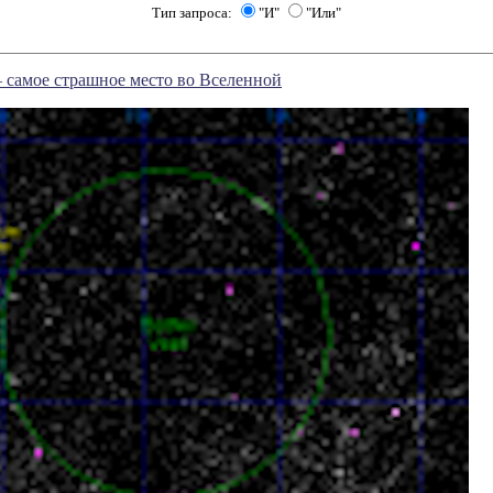
Тип запроса:
"И"
"Или"
 самое страшное место во Вселенной