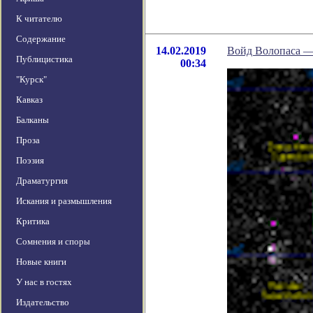
К читателю
Содержание
14.02.2019
Войд Волопаса —
Публицистика
00:34
"Курск"
Кавказ
Балканы
Проза
Поэзия
Драматургия
Искания и размышления
Критика
Сомнения и споры
Новые книги
У нас в гостях
Издательство