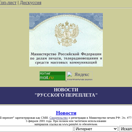
Топ-лист
|
Дискуссия
НОВОСТИ
"РУССКОГО ПЕРЕПЛЕТА"
Новости
й переплет" зарегистрирован как СМИ.
Свидетельство
о регистрации в Министерстве печати РФ: Эл. #77
5 февраля 2001 года. При полном или частичном использовании
материалов ссылка на www.pereplet.ru обязательна.