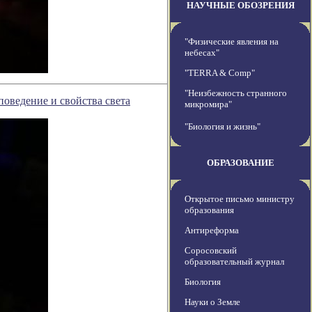
НАУЧНЫЕ ОБОЗРЕНИЯ
"Физические явления на
небесах"
"TERRA & Comp"
"Неизбежность странного
оведение и свойства света
микромира"
"Биология и жизнь"
ОБРАЗОВАНИЕ
Открытое письмо министру
образования
Антиреформа
Соросовский
образовательный журнал
Биология
Науки о Земле