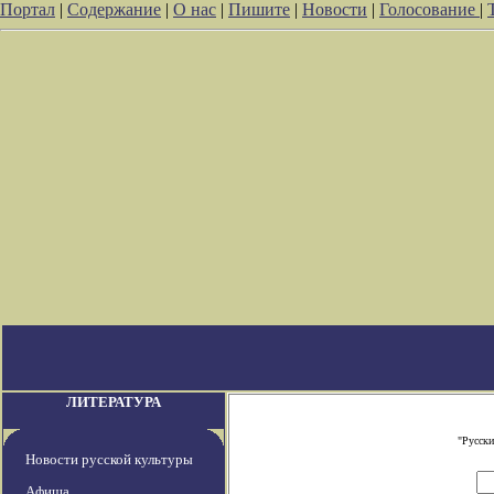
Портал
|
Содержание
|
О нас
|
Пишите
|
Новости
|
Голосование
|
ЛИТЕРАТУРА
"Русски
Новости русской культуры
Афиша