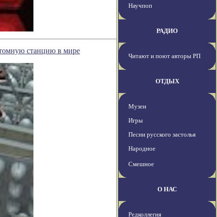
Научпоп
РАДИО
томную станцию в мире
Читают и поют авторы РП
ОТДЫХ
Музеи
Игры
Песни русского застолья
Народное
Смешное
О НАС
Редколлегия