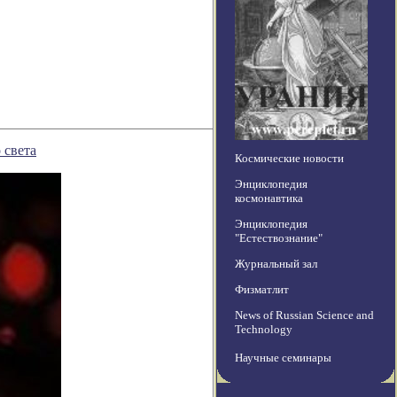
 света
Космические новости
Энциклопедия
космонавтика
Энциклопедия
"Естествознание"
Журнальный зал
Физматлит
News of Russian Science and
Technology
Научные семинары