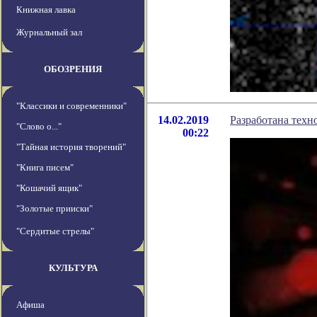
Книжная лавка
Журнальный зал
ОБОЗРЕНИЯ
"Классики и современники"
14.02.2019
Разработана техн
"Слово о..."
00:22
"Тайная история творений"
"Книга писем"
"Кошачий ящик"
"Золотые прииски"
"Сердитые стрелы"
КУЛЬТУРА
Афиша