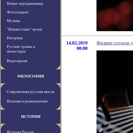
Новые передвжиники
Фотогалерея
Музыка
"Неизвестные" музеи
Риторика
14.02.2019
Физики создали у
Русские храмы и
00:00
монастыри
Видеоархив
ФИЛОСОФИЯ
Современная русская мысль
Искания и размышления
ИСТОРИЯ
История России