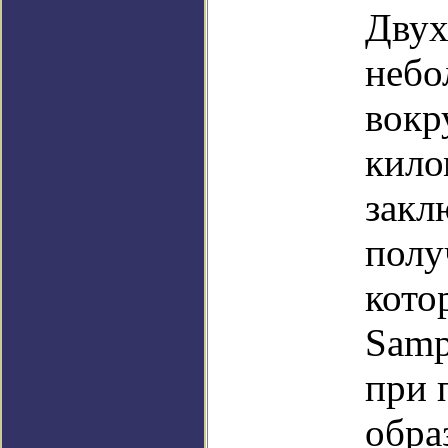
Двух
небо
вокр
кило
закл
полу
кото
Samp
при 
обра