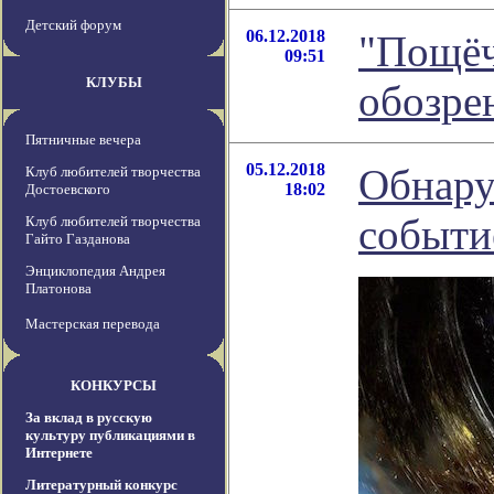
Детский форум
06.12.2018
"Пощёч
09:51
КЛУБЫ
обозре
Пятничные вечера
05.12.2018
Обнару
Клуб любителей творчества
18:02
Достоевского
событи
Клуб любителей творчества
Гайто Газданова
Энциклопедия Андрея
Платонова
Мастерская перевода
КОНКУРСЫ
За вклад в русскую
культуру публикациями в
Интернете
Литературный конкурс