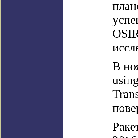
план
успе
OSIR
иссл
В но
using
Tran
пове
Раке