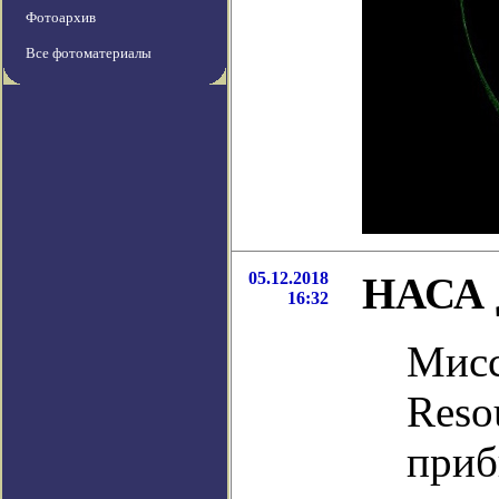
Фотоархив
Все фотоматериалы
05.12.2018
НАСА д
16:32
Мисс
Resou
приб