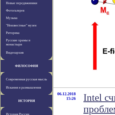
Новые передвжиники
Фотогалерея
Музыка
"Неизвестные" музеи
Риторика
Русские храмы и
монастыри
Видеоархив
ФИЛОСОФИЯ
Современная русская мысль
Искания и размышления
06.12.2018
Intel с
15:26
ИСТОРИЯ
пробле
История России