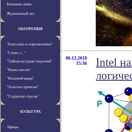
Книжная лавка
Журнальный зал
ОБОЗРЕНИЯ
"Классики и современники"
"Слово о..."
06.12.2018
Intel 
"Тайная история творений"
15:36
"Книга писем"
логиче
"Кошачий ящик"
"Золотые прииски"
"Сердитые стрелы"
КУЛЬТУРА
Афиша