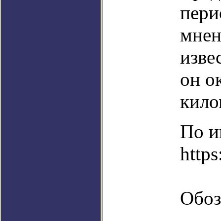
пери
мнен
изве
он о
кило
По и
https
Обоз