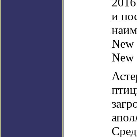
2016
и по
наим
New 
New H
Асте
птиц
загр
апол
Сред