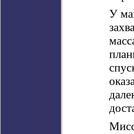
У ма
захв
масс
план
спус
оказ
дале
дост
Мисс