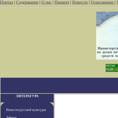
Портал
|
Содержание
|
О нас
|
Пишите
|
Новости
|
Голосование
|
ЛИТЕРАТУРА
Новости русской культуры
Афиша