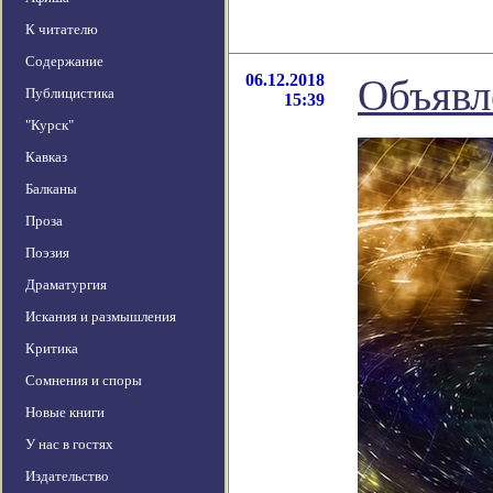
К читателю
Содержание
06.12.2018
Объявл
Публицистика
15:39
"Курск"
Кавказ
Балканы
Проза
Поэзия
Драматургия
Искания и размышления
Критика
Сомнения и споры
Новые книги
У нас в гостях
Издательство