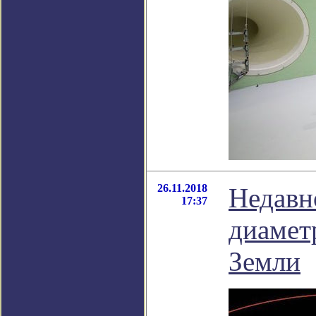
26.11.2018
Недавн
17:37
диамет
Земли