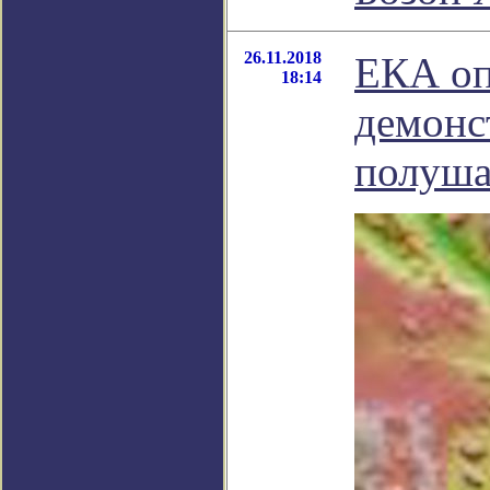
26.11.2018
ЕКА оп
18:14
демонс
полуш