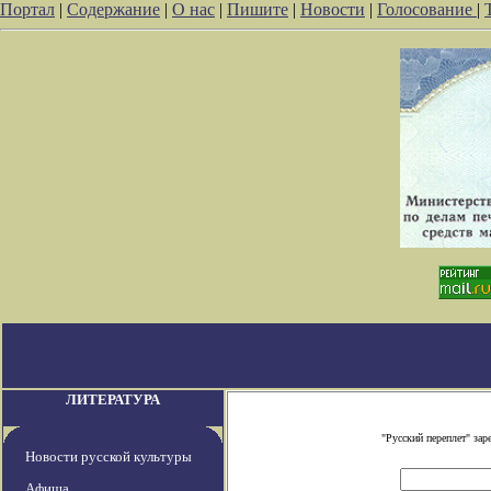
Портал
|
Содержание
|
О нас
|
Пишите
|
Новости
|
Голосование
|
ЛИТЕРАТУРА
"Русский переплет" за
Новости русской культуры
Афиша