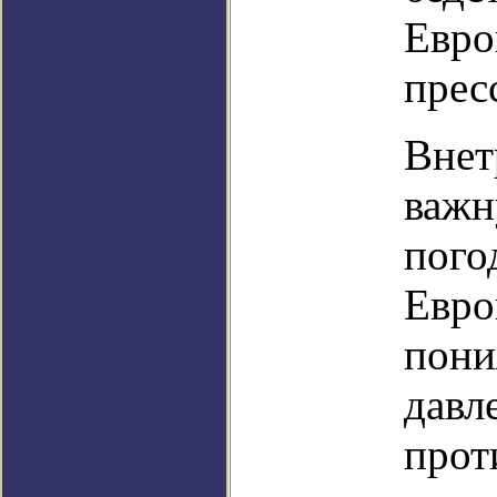
Евро
прес
Внет
важн
пого
Евро
пони
давл
прот