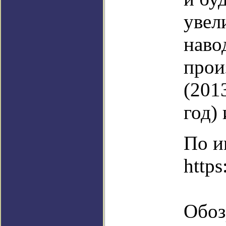
увел
наво
прои
(201
год)
По и
https
Обоз