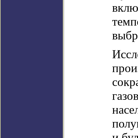
вклю
темп
выбр
Иссл
прои
сокр
газо
насе
полу
и бу