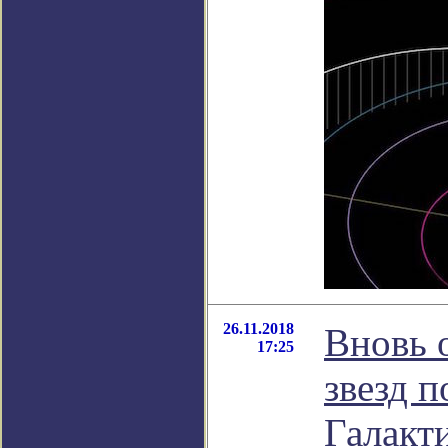
26.11.2018
Вновь 
17:25
звезд 
Галакт