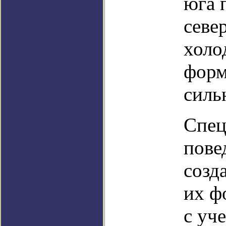
юга 
севе
холо
форм
силь
Спец
пове
созд
их ф
с уч