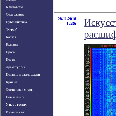
К читателю
Содержание
28.11.2018
Искусс
Публицистика
12:36
"Курск"
расшиф
Кавказ
Балканы
Проза
Поэзия
Драматургия
Искания и размышления
Критика
Сомнения и споры
Новые книги
У нас в гостях
Издательство