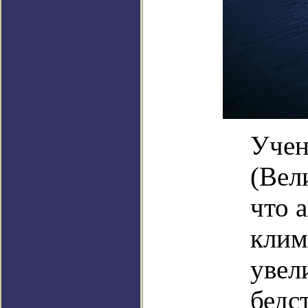
Учен
(Вел
что 
клим
увел
бедс