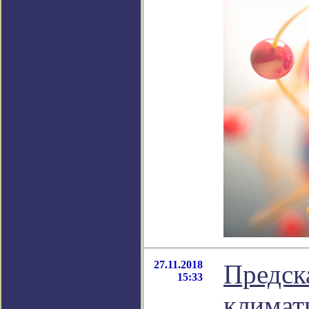
27.11.2018
Предск
15:33
климат