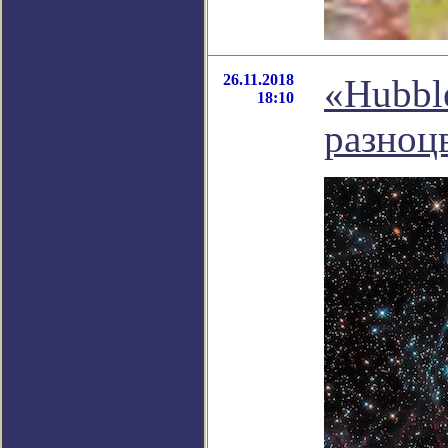
26.11.2018
«Hubbl
18:10
разноц