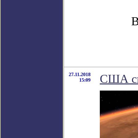
В
27.11.2018
США сн
15:09