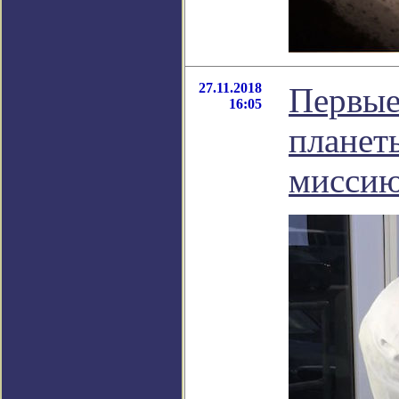
27.11.2018
Первые
16:05
планет
мисси