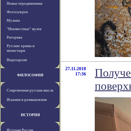
Новые передвжиники
Фотогалерея
Музыка
"Неизвестные" музеи
Риторика
Русские храмы и
монастыри
Видеоархив
27.11.2018
Получе
17:36
ФИЛОСОФИЯ
поверх
Современная русская мысль
Искания и размышления
ИСТОРИЯ
История России