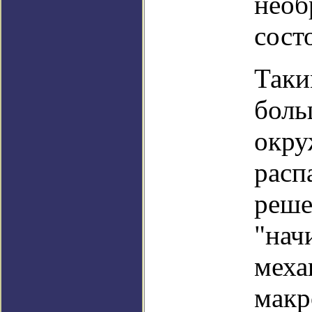
необ
сост
Таки
боль
окру
расп
реше
"нач
меха
макр