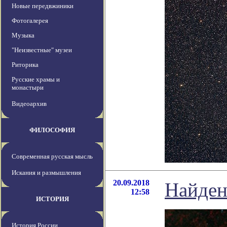
Новые передвжиники
Фотогалерея
Музыка
"Неизвестные" музеи
Риторика
Русские храмы и
монастыри
Видеоархив
ФИЛОСОФИЯ
Современная русская мысль
Искания и размышления
20.09.2018
Найден
12:58
ИСТОРИЯ
История России