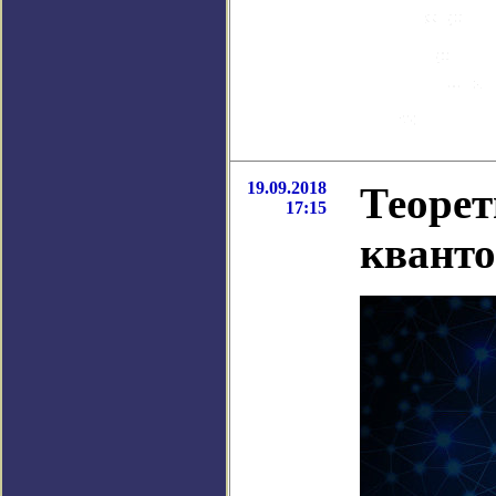
19.09.2018
Теорет
17:15
кванто