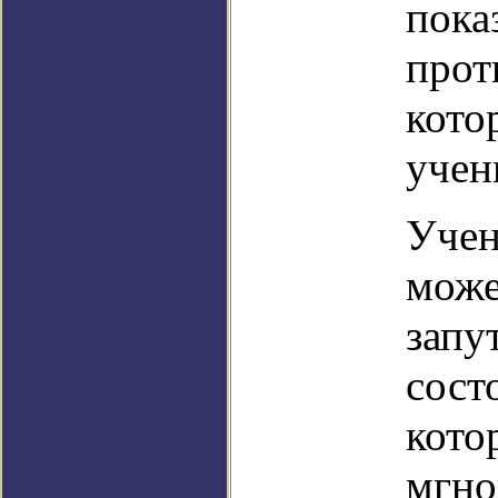
пока
прот
кото
учен
Учен
може
запу
сост
кото
мгно