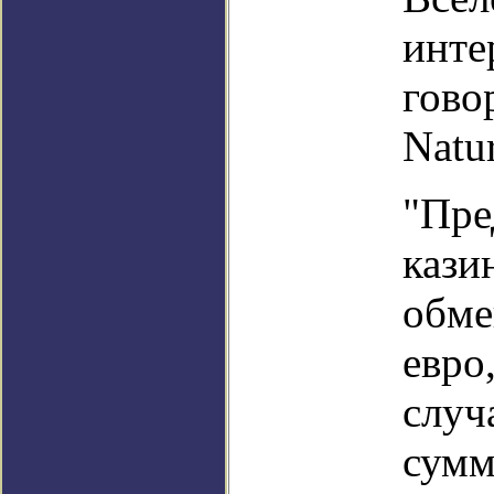
инте
гово
Natu
"Пре
кази
обме
евро
случ
сумм