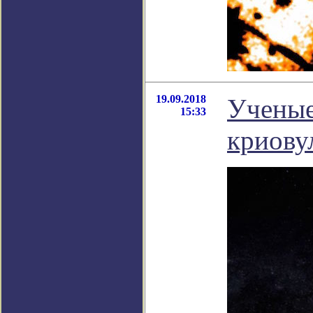
19.09.2018
Ученые
15:33
криову