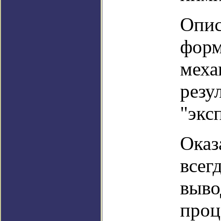
Опис
форм
меха
резу
"экс
Оказ
всег
выво
проц