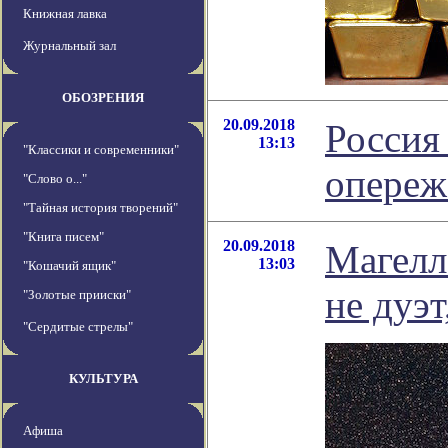
Книжная лавка
Журнальный зал
ОБОЗРЕНИЯ
20.09.2018
Россия
13:13
"Классики и современники"
опереж
"Слово о..."
"Тайная история творений"
"Книга писем"
20.09.2018
Магелл
13:03
"Кошачий ящик"
не дуэт
"Золотые прииски"
"Сердитые стрелы"
КУЛЬТУРА
Афиша