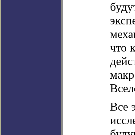
буду
эксп
меха
что 
дейс
макр
Всел
Все 
иссл
буду