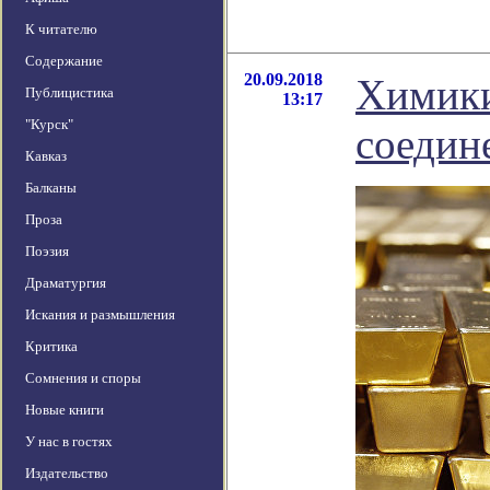
К читателю
Содержание
20.09.2018
Химики
Публицистика
13:17
"Курск"
соедин
Кавказ
Балканы
Проза
Поэзия
Драматургия
Искания и размышления
Критика
Сомнения и споры
Новые книги
У нас в гостях
Издательство