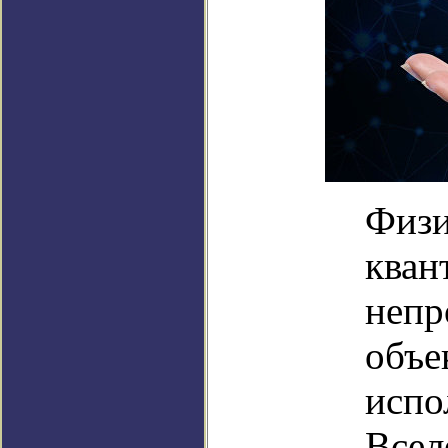
Физи
кван
непр
объе
испо
Всел