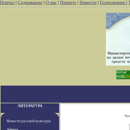
Портал
|
Содержание
|
О нас
|
Пишите
|
Новости
|
Голосование
|
ЛИТЕРАТУРА
"Рус
Новости русской культуры
Афиша