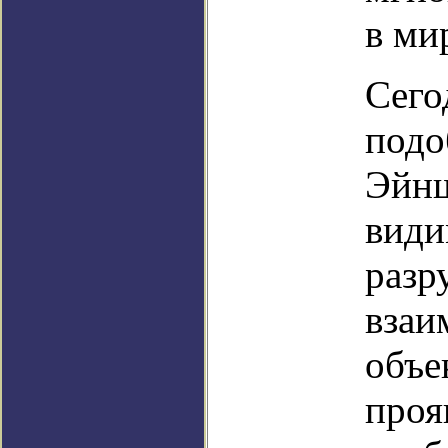
в ми
Сего
подо
Эйнш
види
разр
взаи
объе
проя