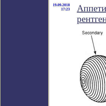
19.09.2018
Аппети
17:23
рентге