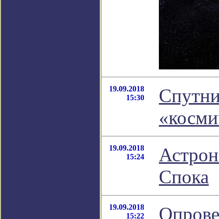
19.09.2018
Спутни
15:30
«косми
19.09.2018
Астрон
15:24
Спока
19.09.2018
Опрове
15:22