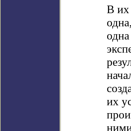
В их
одна
одна
эксп
резу
нача
созд
их у
прои
ними