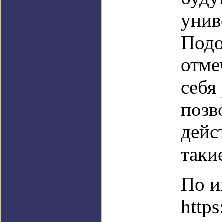
унив
Подо
отме
себя
позв
дейс
таки
По и
http