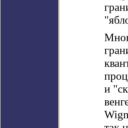
гран
"ябл
Мног
гран
кван
проц
и "с
венг
Wign
так 