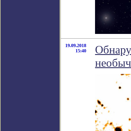
19.09.2018
Обнару
15:40
необыч