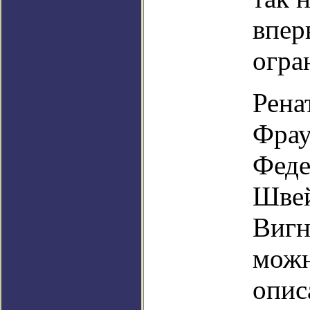
впер
огра
Рена
Фрау
Феде
Швей
Вигн
можн
опис