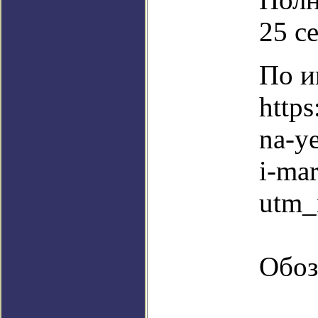
25 с
По и
http
na-ye
i-ma
utm_
Обоз