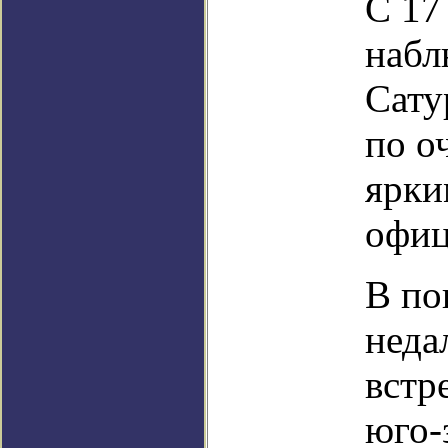
С 17
набл
Сату
по о
ярки
офиц
В по
неда
встр
юго-