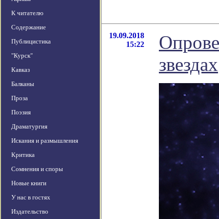
К читателю
Содержание
19.09.2018
Опрове
Публицистика
15:22
"Курск"
звездах
Кавказ
Балканы
Проза
Поэзия
Драматургия
Искания и размышления
Критика
Сомнения и споры
Новые книги
У нас в гостях
Издательство