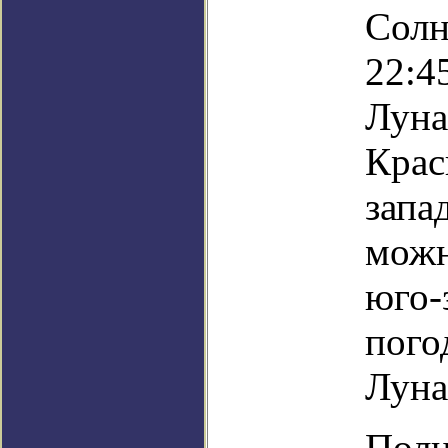
Солн
22:45
Луна
Крас
запа
можн
юго-
пого
Луна
Полн