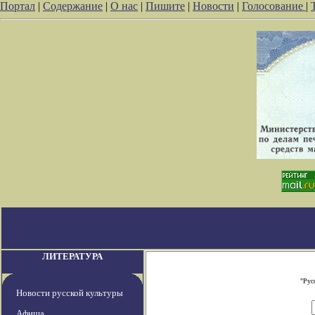
Портал
|
Содержание
|
О нас
|
Пишите
|
Новости
|
Голосование
|
ЛИТЕРАТУРА
"Рус
Новости русской культуры
Афиша