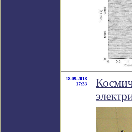
18.09.2018
Космич
17:33
электр