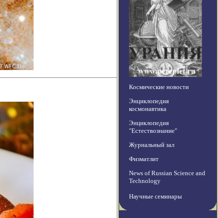
Космические новости
Энциклопедия
космонавтика
Энциклопедия
"Естествознание"
Журнальный зал
Физматлит
News of Russian Science and
Technology
Научные семинары