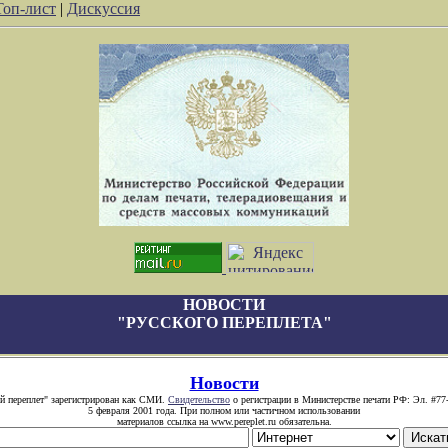
Топ-лист
|
Дискуссия
НОВОСТИ
"РУССКОГО ПЕРЕПЛЕТА"
Новости
й переплет" зарегистрирован как СМИ.
Свидетельство
о регистрации в Министерстве печати РФ: Эл. #77
5 февраля 2001 года. При полном или частичном использовании
материалов ссылка на www.pereplet.ru обязательна.