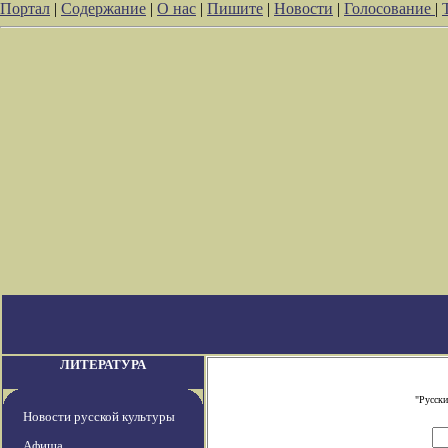
Портал
|
Содержание
|
О нас
|
Пишите
|
Новости
|
Голосование
|
ЛИТЕРАТУРА
"Русски
Новости русской культуры
Афиша