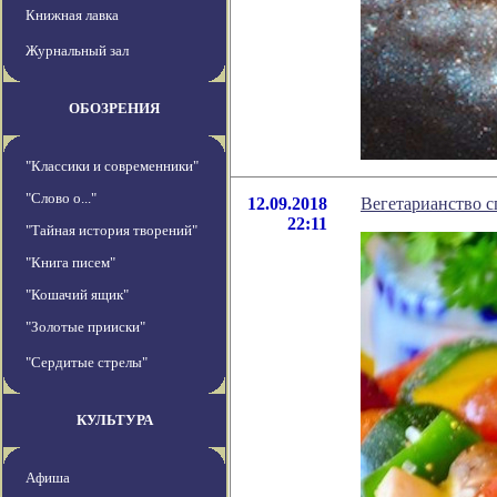
Книжная лавка
Журнальный зал
ОБОЗРЕНИЯ
"Классики и современники"
"Слово о..."
12.09.2018
Вегетарианство с
22:11
"Тайная история творений"
"Книга писем"
"Кошачий ящик"
"Золотые прииски"
"Сердитые стрелы"
КУЛЬТУРА
Афиша