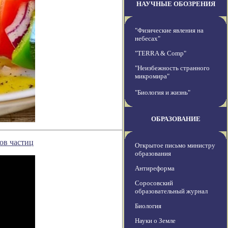
НАУЧНЫЕ ОБОЗРЕНИЯ
"Физические явления на
небесах"
"TERRA & Comp"
"Неизбежность странного
микромира"
"Биология и жизнь"
ОБРАЗОВАНИЕ
ов частиц
Открытое письмо министру
образования
Антиреформа
Соросовский
образовательный журнал
Биология
Науки о Земле