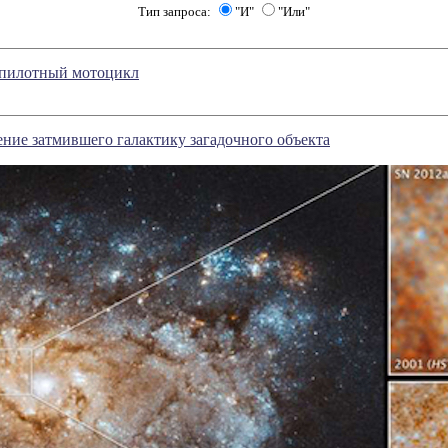
Тип запроса:
"И"
"Или"
пилотный мотоцикл
ние затмившего галактику загадочного объекта