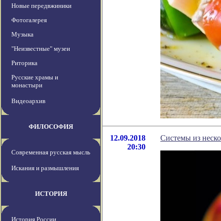
Новые передвжиники
Фотогалерея
Музыка
"Неизвестные" музеи
Риторика
Русские храмы и
монастыри
Видеоархив
ФИЛОСОФИЯ
12.09.2018
Системы из неско
20:30
Современная русская мысль
Искания и размышления
ИСТОРИЯ
История России