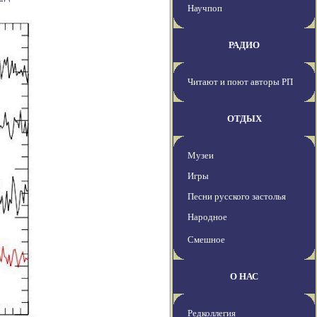
Научпоп
РАДИО
Читают и поют авторы РП
ОТДЫХ
Музеи
Игры
Песни русского застолья
Народное
Смешное
О НАС
Редколлегия