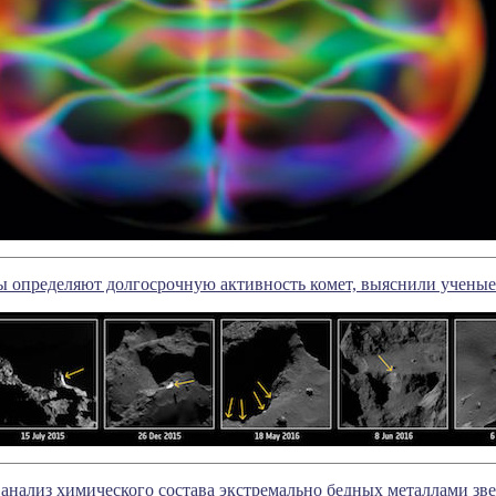
ы определяют долгосрочную активность комет, выяснили ученые
анализ химического состава экстремально бедных металлами зве