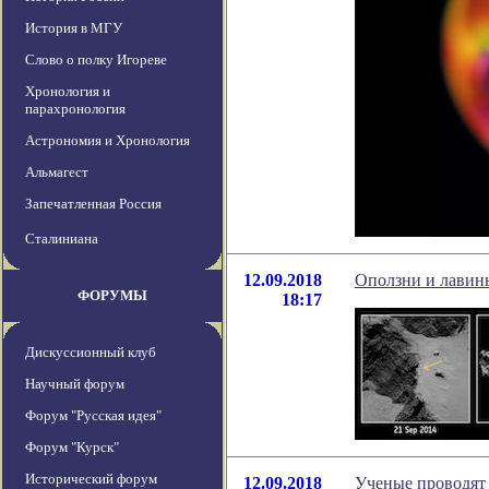
История в МГУ
Слово о полку Игореве
Хронология и
парахронология
Астрономия и Хронология
Альмагест
Запечатленная Россия
Сталиниана
12.09.2018
Оползни и лавин
ФОРУМЫ
18:17
Дискуссионный клуб
Научный форум
Форум "Русская идея"
Форум "Курск"
Исторический форум
12.09.2018
Ученые проводят 