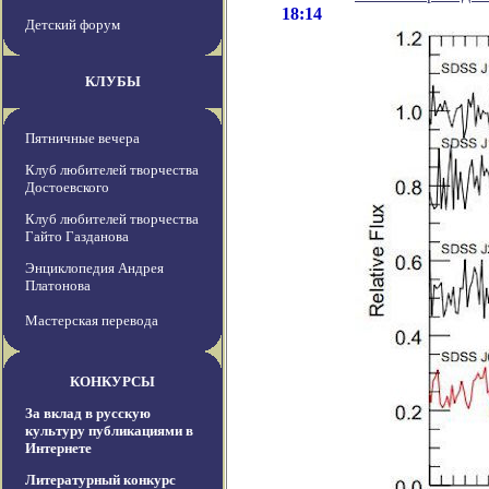
18:14
Детский форум
КЛУБЫ
Пятничные вечера
Клуб любителей творчества
Достоевского
Клуб любителей творчества
Гайто Газданова
Энциклопедия Андрея
Платонова
Мастерская перевода
КОНКУРСЫ
За вклад в русскую
культуру публикациями в
Интернете
Литературный конкурс