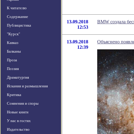
К читателю
Содержание
13.09.2018
BMW создала бес
Публицистика
12:53
"Курск"
13.09.2018
Объяснено появле
Кавказ
12:39
Балканы
Проза
Поэзия
Драматургия
Искания и размышления
Критика
Сомнения и споры
Новые книги
У нас в гостях
Издательство