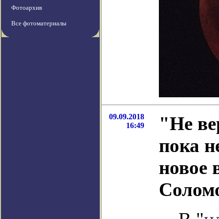
Фотоархив
Все фотоматериалы
09.09.2018
"Не ве
16:49
пока н
новое 
Солом