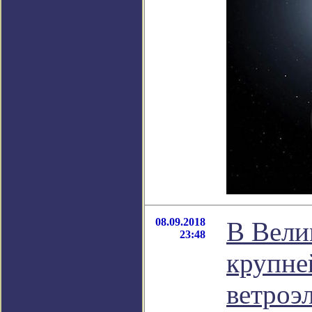
08.09.2018
В Вели
23:48
крупне
ветроэ