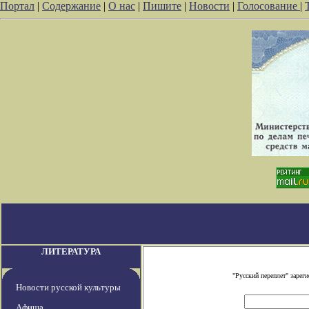
Портал
|
Содержание
|
О нас
|
Пишите
|
Новости
|
Голосование
|
ЛИТЕРАТУРА
"Русский переплет" заре
Новости русской культуры
Афиша