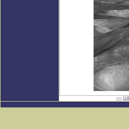
<<
11