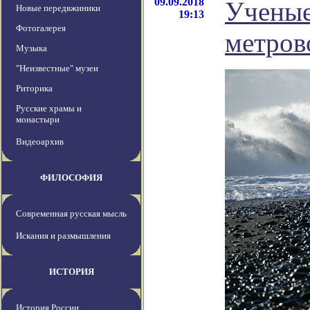
09.09.2018
Ученые
Новые передвжиники
19:13
Фотогалерея
метров
Музыка
"Неизвестные" музеи
Риторика
Русские храмы и
монастыри
Видеоархив
ФИЛОСОФИЯ
Современная русская мысль
Искания и размышления
ИСТОРИЯ
История России