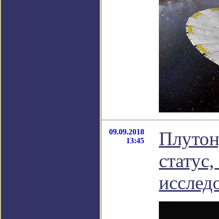
09.09.2018
Плутон
13:45
статус,
исслед