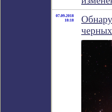
измене
07.09.2018
Обнару
18:18
черных