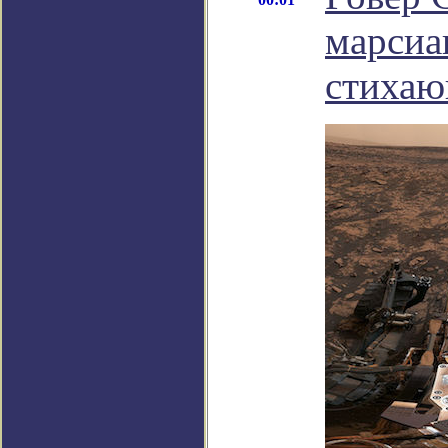
марсиа
стихаю