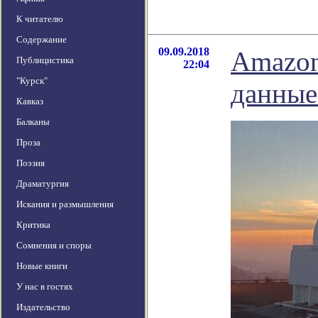
К читателю
Содержание
09.09.2018
Amazon
Публицистика
22:04
"Курск"
данные 
Кавказ
Балканы
Проза
Поэзия
Драматургия
Искания и размышления
Критика
Сомнения и споры
Новые книги
У нас в гостях
Издательство