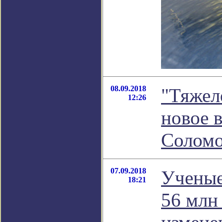
08.09.2018
"Тяжел
12:26
новое 
Соломо
07.09.2018
Ученые
18:21
56 млн