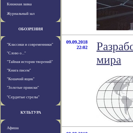
Книжная лавка
Журнальный зал
ОБОЗРЕНИЯ
09.09.2018
Разрабо
"Классики и современники"
22:02
"Слово о..."
мира
"Тайная история творений"
"Книга писем"
"Кошачий ящик"
"Золотые прииски"
"Сердитые стрелы"
КУЛЬТУРА
Афиша