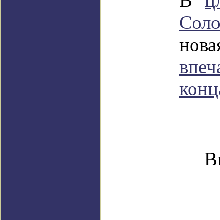
В "
ц
Соло
новая
впеч
конц
В