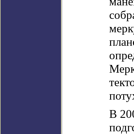
мане
собр
мерк
план
опре
Мерк
тект
поту
В 20
подг