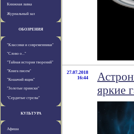
Книжная лавка
Журнальный зал
ОБОЗРЕНИЯ
"Классики и современники"
"Слово о..."
"Тайная история творений"
"Книга писем"
27.07.2018
Астрон
16:44
"Кошачий ящик"
яркие 
"Золотые прииски"
"Сердитые стрелы"
КУЛЬТУРА
Афиша