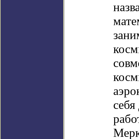
назв
мате
зани
косм
совм
косм
аэро
себя
рабо
Мерк