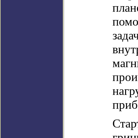
план
помо
зада
внут
магн
прои
нагр
приб
Стар
грин