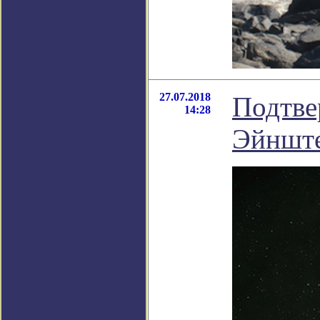
27.07.2018
Подтве
14:28
Эйншт