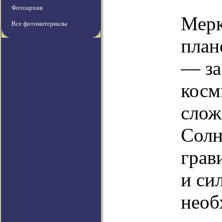
Фотоархив
Мерк
Все фотоматериалы
план
— за
косм
слож
Солн
грав
и си
необ