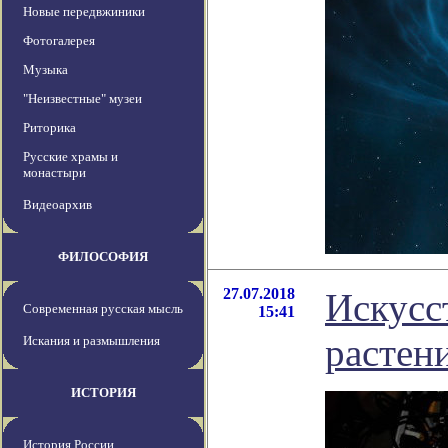
Новые передвжиники
Фотогалерея
Музыка
"Неизвестные" музеи
Риторика
Русские храмы и
монастыри
Видеоархив
ФИЛОСОФИЯ
27.07.2018
Искусс
Современная русская мысль
15:41
растен
Искания и размышления
ИСТОРИЯ
История России