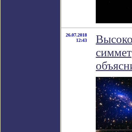
26.07.2018
Высоко
12:43
симмет
объясн