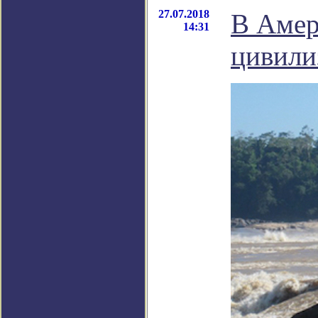
27.07.2018
В Амер
14:31
цивили