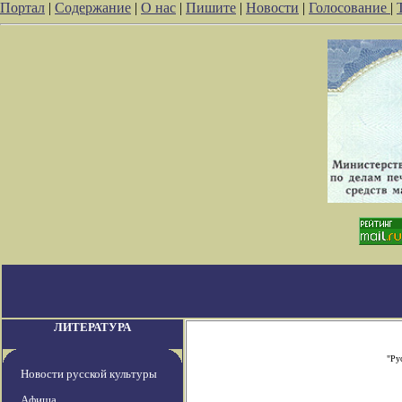
Портал
|
Содержание
|
О нас
|
Пишите
|
Новости
|
Голосование
|
ЛИТЕРАТУРА
"Ру
Новости русской культуры
Афиша