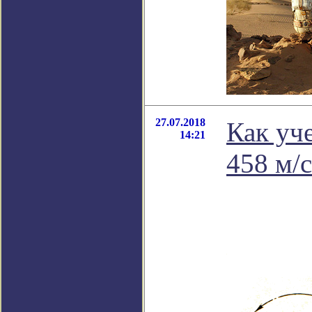
27.07.2018
Как уче
14:21
458 м/с