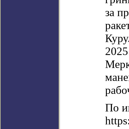
за п
раке
Куру
2025
Мерк
мане
рабо
По и
http