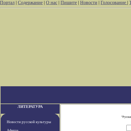
Портал
|
Содержание
|
О нас
|
Пишите
|
Новости
|
Голосование
|
ЛИТЕРАТУРА
"Русски
Новости русской культуры
Афиша