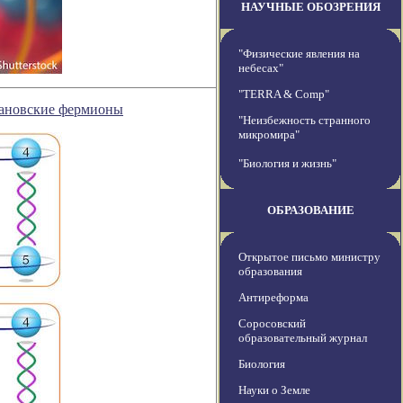
НАУЧНЫЕ ОБОЗРЕНИЯ
"Физические явления на
небесах"
"TERRA & Comp"
рановские фермионы
"Неизбежность странного
микромира"
"Биология и жизнь"
ОБРАЗОВАНИЕ
Открытое письмо министру
образования
Антиреформа
Соросовский
образовательный журнал
Биология
Науки о Земле