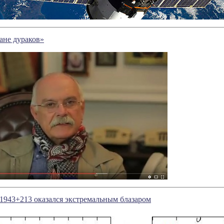
ране дураков»
1943+213 оказался экстремальным блазаром