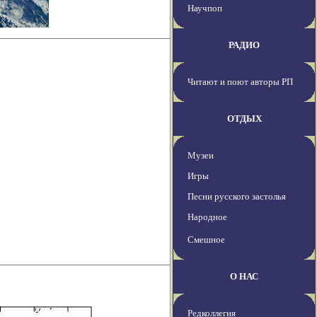
Научпоп
РАДИО
Читают и поют авторы РП
ОТДЫХ
Музеи
Игры
Песни русского застолья
Народное
Смешное
О НАС
Редколлегия