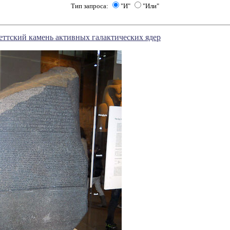
Тип запроса:
"И"
"Или"
ттский камень активных галактических ядер