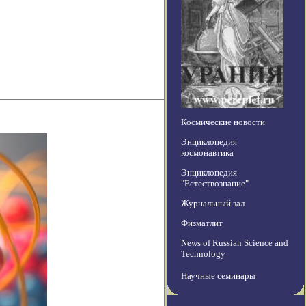
Космические новости
Энциклопедия
космонавтика
Энциклопедия
"Естествознание"
Журнальный зал
Физматлит
News of Russian Science and
Technology
Научные семинары