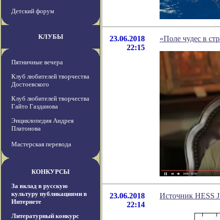
Детский форум
КЛУБЫ
23.06.2018
«Поле чудес в ст
22:15
Пятничные вечера
Клуб любителей творчества
Достоевского
Клуб любителей творчества
Гайто Газданова
Энциклопедия Андрея
Платонова
Мастерская перевода
КОНКУРСЫ
За вклад в русскую
культуру публикациями в
23.06.2018
Источник HESS J
Интернете
22:14
Литературный конкурс