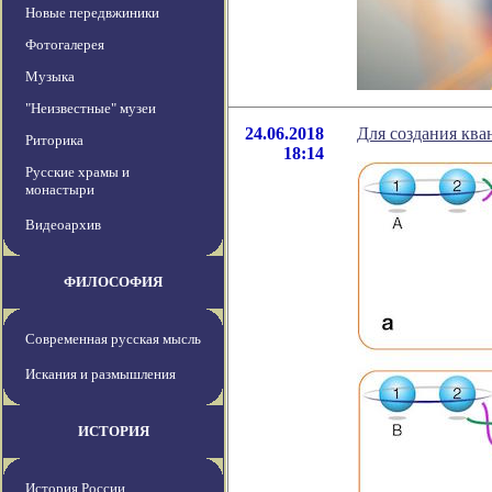
Новые передвжиники
Фотогалерея
Музыка
"Неизвестные" музеи
24.06.2018
Для создания кв
Риторика
18:14
Русские храмы и
монастыри
Видеоархив
ФИЛОСОФИЯ
Современная русская мысль
Искания и размышления
ИСТОРИЯ
История России