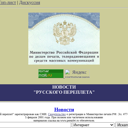
Топ-лист
|
Дискуссия
НОВОСТИ
"РУССКОГО ПЕРЕПЛЕТА"
Новости
й переплет" зарегистрирован как СМИ.
Свидетельство
о регистрации в Министерстве печати РФ: Эл. #77
5 февраля 2001 года. При полном или частичном использовании
материалов ссылка на www.pereplet.ru обязательна.