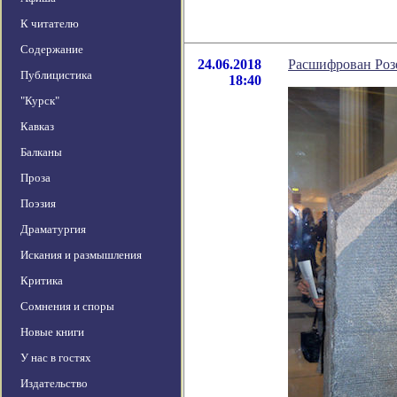
К читателю
Содержание
24.06.2018
Расшифрован Розе
Публицистика
18:40
"Курск"
Кавказ
Балканы
Проза
Поэзия
Драматургия
Искания и размышления
Критика
Сомнения и споры
Новые книги
У нас в гостях
Издательство