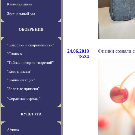
Книжная лавка
Журнальный зал
ОБОЗРЕНИЯ
"Классики и современники"
24.06.2018
Физики создали 
"Слово о..."
18:24
"Тайная история творений"
"Книга писем"
"Кошачий ящик"
"Золотые прииски"
"Сердитые стрелы"
КУЛЬТУРА
Афиша