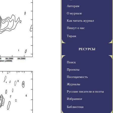
Авторам
О журнале
Как читать журнал
Пишут о нас
Тираж
РЕСУРСЫ
Поиск
Проекты
Посещаемость
Журналы
Русские писатели и поэты
Избранное
Библиотеки