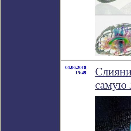
04.06.2018
Слияни
15:49
самую 