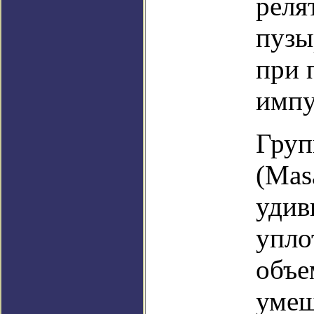
реля
пузы
при 
импу
Груп
(Mas
удив
упло
объе
умещ