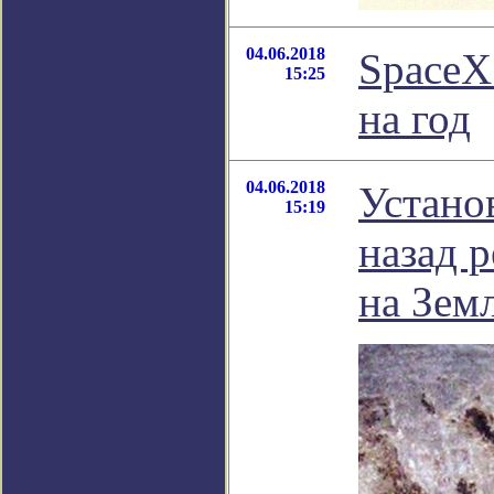
04.06.2018
SpaceX
15:25
на год
04.06.2018
Устано
15:19
назад 
на Зем