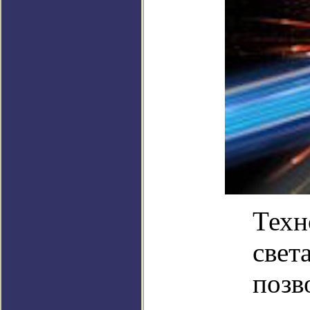
Техн
свет
позв