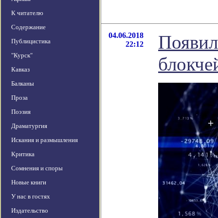
К читателю
Содержание
04.06.2018
Появила
Публицистика
22:12
"Курск"
блокче
Кавказ
Балканы
Проза
Поэзия
Драматургия
Искания и размышления
Критика
Сомнения и споры
Новые книги
У нас в гостях
Издательство