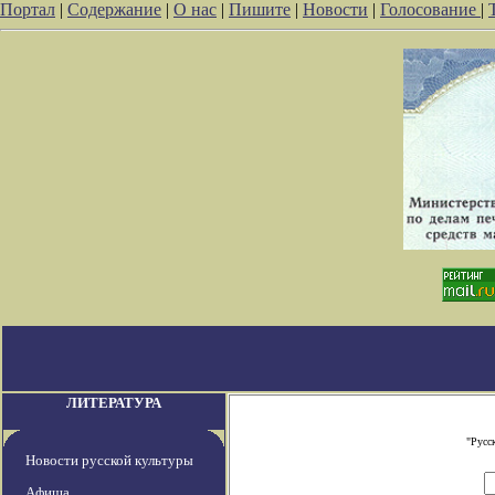
Портал
|
Содержание
|
О нас
|
Пишите
|
Новости
|
Голосование
|
ЛИТЕРАТУРА
"Русс
Новости русской культуры
Афиша