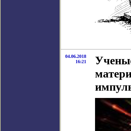
04.06.2018
Ученые
16:21
матери
импуль