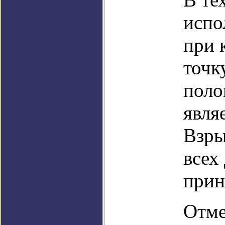
испо
при 
точк
поло
явля
Взры
всех
прин
Отме