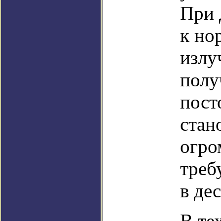
При 
к но
излу
полу
пост
стан
огро
треб
в де
В те