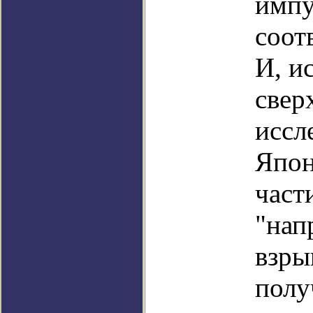
импу
соот
И, и
свер
иссл
Япон
част
"нап
взры
полу