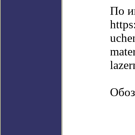
По и
http
uche
mate
lazer
Обоз