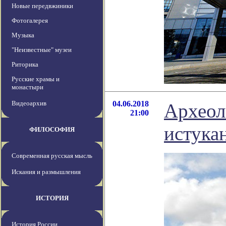
Новые передвжиники
Фотогалерея
Музыка
"Неизвестные" музеи
Риторика
Русские храмы и
монастыри
Видеоархив
04.06.2018
Археол
21:00
истука
ФИЛОСОФИЯ
Современная русская мысль
Искания и размышления
ИСТОРИЯ
История России