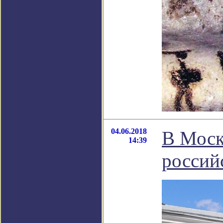
04.06.2018
В Моск
14:39
россий