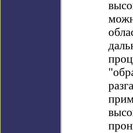
высо
можн
обла
даль
проц
"обр
разг
прим
высо
прон