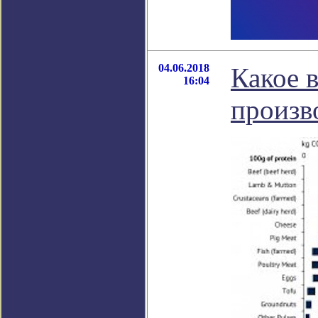
04.06.2018
Какое 
16:04
произв