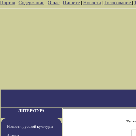
Портал
|
Содержание
|
О нас
|
Пишите
|
Новости
|
Голосование
|
ЛИТЕРАТУРА
"Русски
Новости русской культуры
Афиша