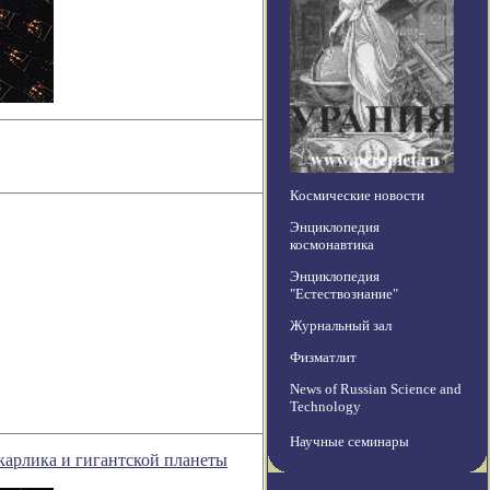
Космические новости
Энциклопедия
космонавтика
Энциклопедия
"Естествознание"
Журнальный зал
Физматлит
News of Russian Science and
Technology
Научные семинары
карлика и гигантской планеты