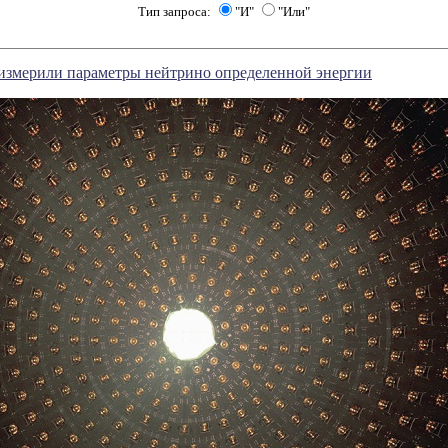
Тип запроса:
"И"
"Или"
измерили параметры нейтрино определенной энергии