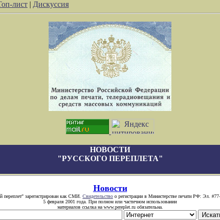
Топ-лист
|
Дискуссия
НОВОСТИ
"РУССКОГО ПЕРЕПЛЕТА"
Новости
й переплет" зарегистрирован как СМИ.
Свидетельство
о регистрации в Министерстве печати РФ: Эл. #77
5 февраля 2001 года. При полном или частичном использовании
материалов ссылка на www.pereplet.ru обязательна.