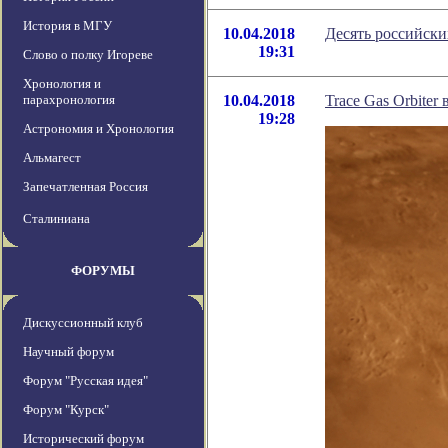
История в МГУ
10.04.2018
Десять российски
19:31
Слово о полку Игореве
Хронология и
парахронология
10.04.2018
Trace Gas Orbite
19:28
Астрономия и Хронология
Альмагест
Запечатленная Россия
Сталиниана
ФОРУМЫ
Дискуссионный клуб
Научный форум
Форум "Русская идея"
Форум "Курск"
Исторический форум