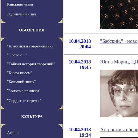
Книжная лавка
Журнальный зал
ОБОЗРЕНИЯ
10.04.2018
"Бабский." - нов
"Классики и современники"
20:04
"Слово о..."
10.04.2018
Юнна Мориц, 
"Тайная история творений"
19:45
"Книга писем"
"Кошачий ящик"
"Золотые прииски"
"Сердитые стрелы"
КУЛЬТУРА
10.04.2018
Астрономы обнару
Афиша
19:34