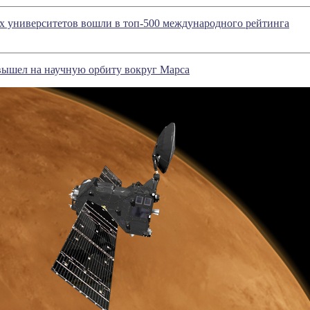
х университетов вошли в топ-500 международного рейтинга
r вышел на научную орбиту вокруг Марса