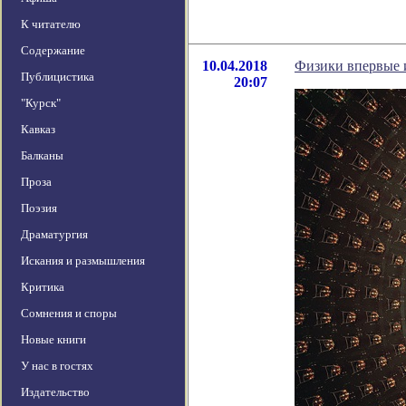
К читателю
Содержание
10.04.2018
Физики впервые 
Публицистика
20:07
"Курск"
Кавказ
Балканы
Проза
Поэзия
Драматургия
Искания и размышления
Критика
Сомнения и споры
Новые книги
У нас в гостях
Издательство