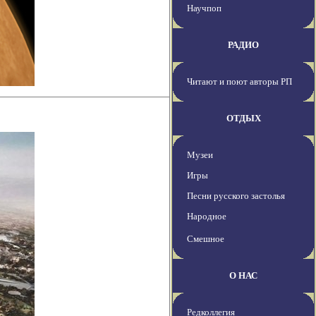
Научпоп
РАДИО
Читают и поют авторы РП
ОТДЫХ
Музеи
Игры
Песни русского застолья
Народное
Смешное
О НАС
Редколлегия