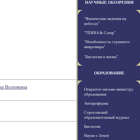
НАУЧНЫЕ ОБОЗРЕНИЯ
"Физические явления на
небесах"
"TERRA & Comp"
"Неизбежность странного
микромира"
"Биология и жизнь"
ОБРАЗОВАНИЕ
она Воложина
Открытое письмо министру
образования
Антиреформа
Соросовский
образовательный журнал
Биология
Науки о Земле