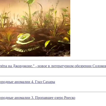
лёпа на Джорджоне." - новое в литературном обозрении Солом
иродные аномалии 4. Глаз Сахары
иродные аномалии 3. Пропавшее озеро Риеско