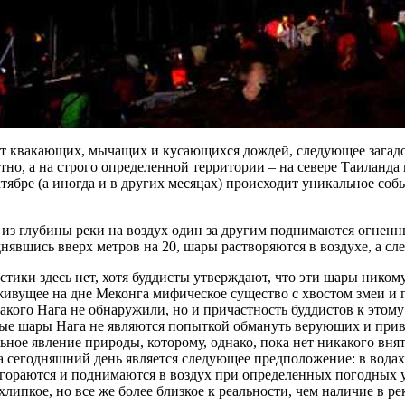
от квакающих, мычащих и кусающихся дождей, следующее загад
тно, а на строго определенной территории – на севере Таиланда и
тябре (а иногда и в других месяцах) происходит уникальное со
 из глубины реки на воздух один за другим поднимаются огнен
нявшись вверх метров на 20, шары растворяются в воздухе, а сл
тики здесь нет, хотя буддисты утверждают, что эти шары нико
ивущее на дне Меконга мифическое существо с хвостом змеи и 
кого Нага не обнаружили, но и причастность буддистов к этому
ные шары Нага не являются попыткой обмануть верующих и привл
ьное явление природы, которому, однако, пока нет никакого вня
 сегодняшний день является следующее предположение: в водах
згораются и поднимаются в воздух при определенных погодных 
хлипкое, но все же более близкое к реальности, чем наличие в р