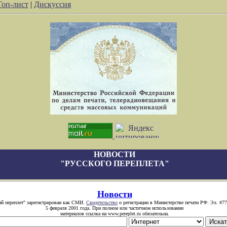
Топ-лист
|
Дискуссия
НОВОСТИ
"РУССКОГО ПЕРЕПЛЕТА"
Новости
ий переплет" зарегистрирован как СМИ.
Свидетельство
о регистрации в Министерстве печати РФ: Эл. #77
5 февраля 2001 года. При полном или частичном использовании
материалов ссылка на www.pereplet.ru обязательна.