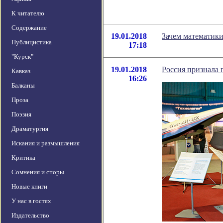
К читателю
Содержание
19.01.2018
Зачем математики
Публицистика
17:18
"Курск"
19.01.2018
Россия признала 
Кавказ
16:26
Балканы
Проза
Поэзия
Драматургия
Искания и размышления
Критика
Сомнения и споры
Новые книги
У нас в гостях
Издательство