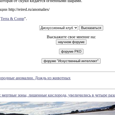
которая от скуки кидается огненными шарами.
и http://reired.ru/anomalies/
"
Terra & Comp
".
Выскажите свое мнение на:
иродные аномалии. Дождь из животных
: мертвые зоны, лишенные кислорода, увеличились в четыре раза