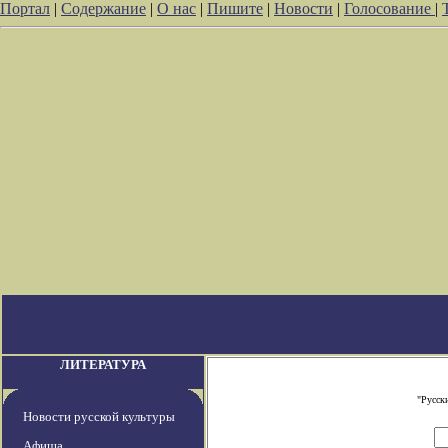
Портал
|
Содержание
|
О нас
|
Пишите
|
Новости
|
Голосование
|
ЛИТЕРАТУРА
"Русск
Новости русской культуры
Афиша