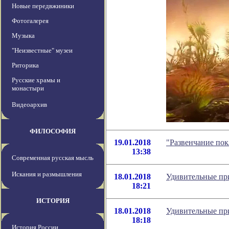
Новые передвжиники
Фотогалерея
Музыка
"Неизвестные" музеи
Риторика
Русские храмы и
монастыри
Видеоархив
ФИЛОСОФИЯ
19.01.2018
"Развенчание пок
13:38
Современная русская мысль
Искания и размышления
18.01.2018
Удивительные пр
18:21
ИСТОРИЯ
18.01.2018
Удивительные пр
18:18
История России