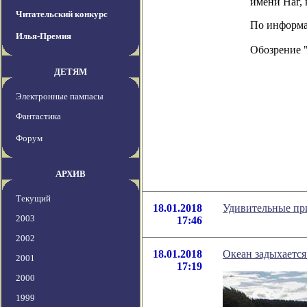
имени Наг, 
Читательский конкурс
По информаци
Илья-Премия
Обозрение 
ДЕТЯМ
Электронные пампасы
Фантастика
Форум
АРХИВ
Текущий
18.01.2018
Удивительные пр
2003
17:46
2002
18.01.2018
Океан задыхается
2001
17:19
2000
1999