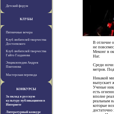
Детский форум
КЛУБЫ
Пятничные вечера
Клуб любителей творчества
В отличие 
Достоевского
не повсемес
Клуб любителей творчества
Меконг в ок
Гайто Газданова
Наг.
Энциклопедия Андрея
Среди ночи
Платонова
метров. Под
Мастерская перевода
Никакой мис
выпускает ж
Ученые ника
КОНКУРСЫ
есть огнен
вполне реал
За вклад в русскую
культуру публикациями в
реальным на
Интернете
которые во
достаточно 
Литературный конкурс