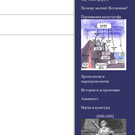
Почему молчит Вселенная?
Парниковая катастрофа
Хронология и
парахронология
История и астрономия
Альмагест
Наука и культура
2000-2002