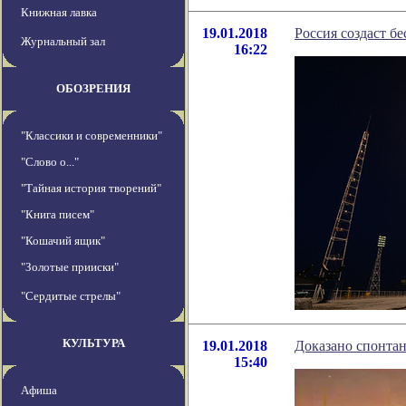
Книжная лавка
19.01.2018
Россия создаст б
Журнальный зал
16:22
ОБОЗРЕНИЯ
"Классики и современники"
"Слово о..."
"Тайная история творений"
"Книга писем"
"Кошачий ящик"
"Золотые прииски"
"Сердитые стрелы"
КУЛЬТУРА
19.01.2018
Доказано спонта
15:40
Афиша