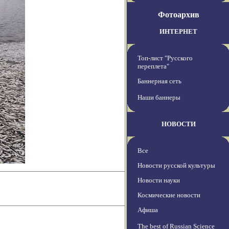
Фотоархив
ИНТЕРНЕТ
Топ-лист "Русского
переплета"
Баннерная сеть
Наши баннеры
НОВОСТИ
Все
Новости русской культуры
Новости науки
Космические новости
Афиша
The best of Russian Science