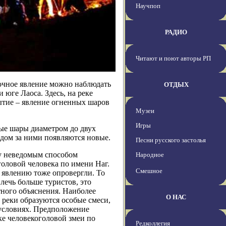
Научпоп
РАДИО
Читают и поют авторы РП
очное явление можно наблюдать
ОТДЫХ
 юге Лаоса. Здесь, на реке
бытие – явление огненных шаров
Музеи
Игры
ные шары диаметром до двух
едом за ними появляются новые.
Песни русского застолья
му неведомым способом
Народное
головой человека по имени Наг.
Смешное
 явлению тоже опровергли. То
ечь больше туристов, это
тного объяснения. Наиболее
О НАС
 реки образуются особые смеси,
условиях. Предположение
еке человекоголовой змеи по
Редколлегия