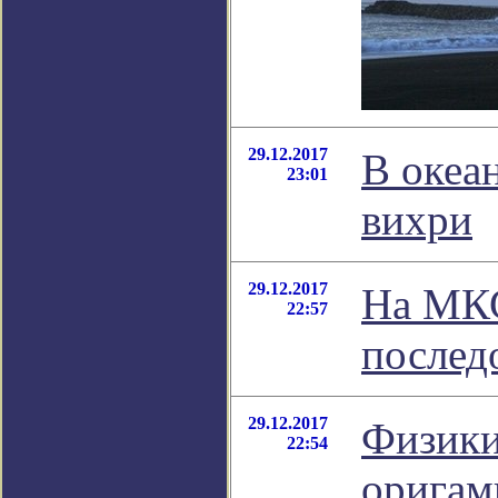
29.12.2017
В океа
23:01
вихри
29.12.2017
На МКС
22:57
послед
29.12.2017
Физики
22:54
оригам