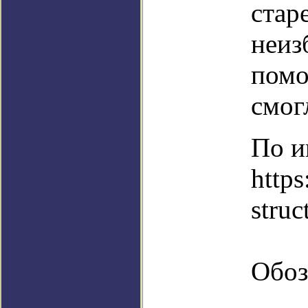
стар
неиз
помо
смог
По и
https
struc
Обоз