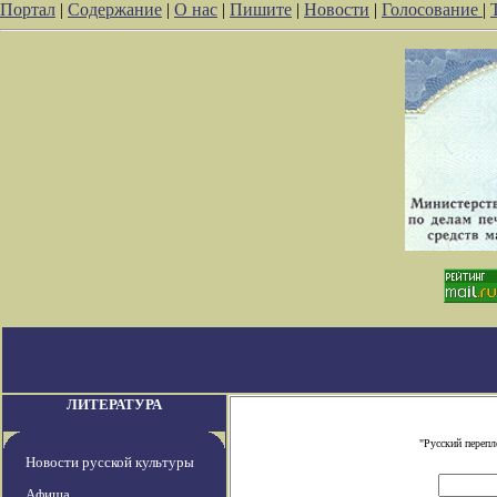
Портал
|
Содержание
|
О нас
|
Пишите
|
Новости
|
Голосование
|
ЛИТЕРАТУРА
"Русский переп
Новости русской культуры
Афиша