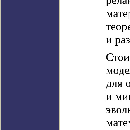
рела
мате
теор
и ра
Стои
моде
для 
и ми
эвол
мате