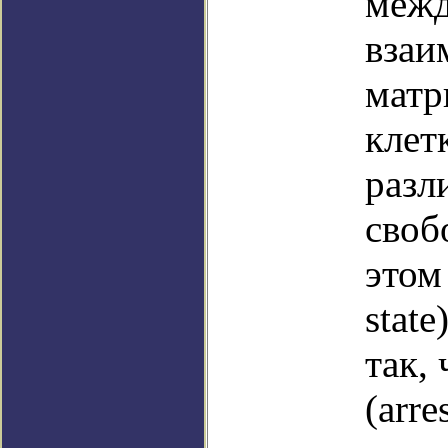
межд
взаи
матр
клет
разл
своб
этом
stat
так,
(arr