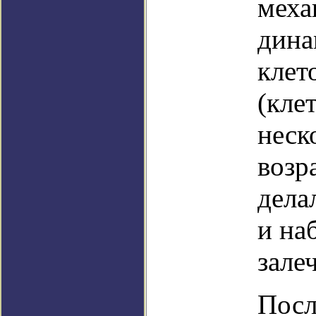
меха
дина
клет
(кле
неск
возр
дела
и на
зале
Посл