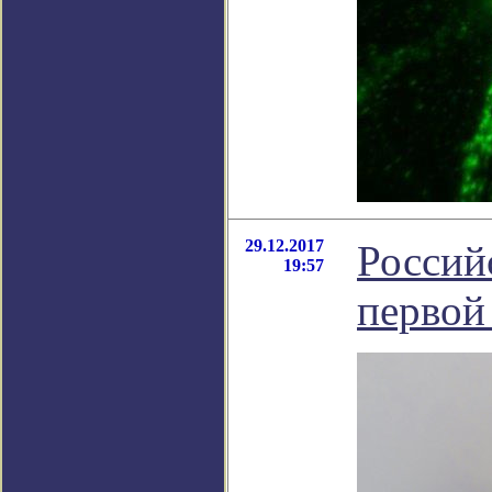
29.12.2017
Россий
19:57
первой