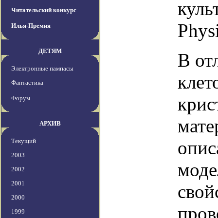
куль
Читательский конкурс
Phys
Илья-Премия
ДЕТЯМ
В от
Электронные пампасы
клет
Фантастика
крис
Форум
мате
АРХИВ
Текущий
опис
2003
моде
2002
2001
свой
2000
пров
1999