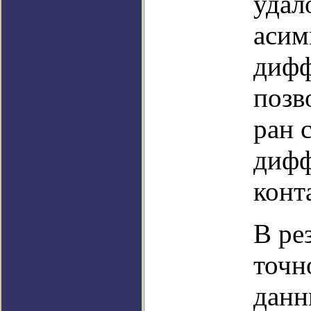
удал
асим
дифф
позв
ран 
дифф
конт
В ре
точн
данн