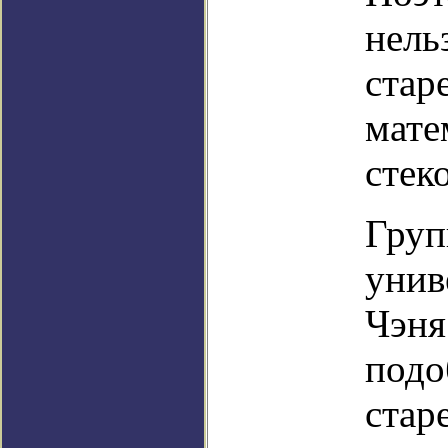
нель
стар
мате
стеко
Груп
унив
Чэня
подо
стар