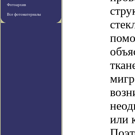
Фотоархив
стру
Все фотоматериалы
стек
помо
объя
ткан
мигр
возн
неод
или 
Поэт