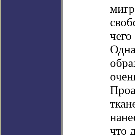
мигр
своб
чего
Одна
обра
очен
Проа
ткан
нане
что 