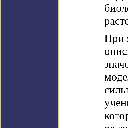
биол
раст
При 
опис
знач
моде
силь
учен
кото