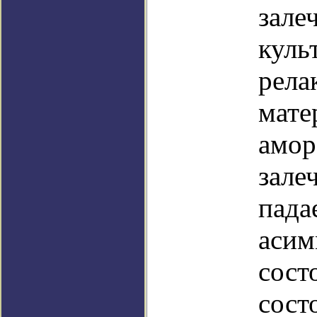
зале
куль
рела
мате
амор
зале
пада
асим
сост
сост