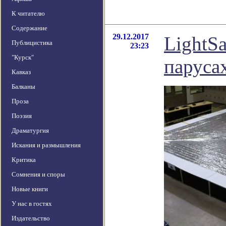
К читателю
Содержание
29.12.2017
LightSa
Публицистика
23:23
"Курск"
паруса
Кавказ
Балканы
Проза
Поэзия
Драматургия
Искания и размышления
Критика
Сомнения и споры
Новые книги
У нас в гостях
Издательство