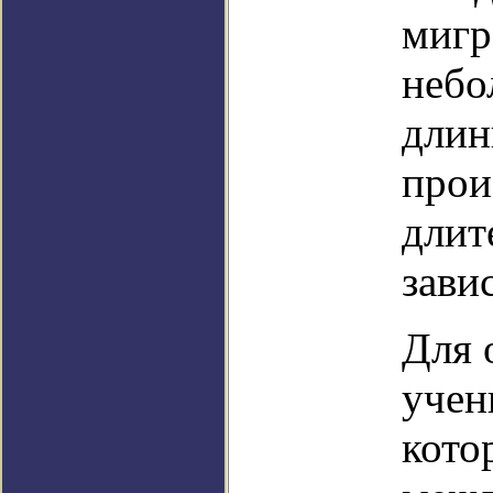
мигр
небо
длин
прои
длит
зави
Для 
учен
кото