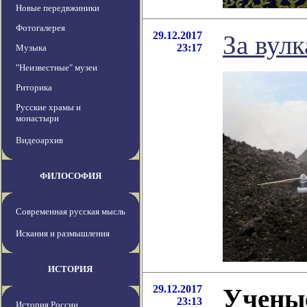
Новые передвжиники
Фотогалерея
29.12.2017
За вул
23:17
Музыка
"Неизвестные" музеи
Риторика
Русские храмы и
монастыри
Видеоархив
ФИЛОСОФИЯ
Современная русская мысль
Искания и размышления
ИСТОРИЯ
29.12.2017
Учены
23:13
История России