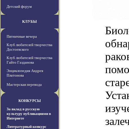
Детский форум
КЛУБЫ
Биол
Пятничные вечера
обна
Клуб любителей творчества
Достоевского
рако
Клуб любителей творчества
Гайто Газданова
помо
Энциклопедия Андрея
Платонова
стар
Мастерская перевода
Уста
КОНКУРСЫ
изуч
За вклад в русскую
культуру публикациями в
зале
Интернете
Литературный конкурс