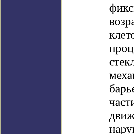
фикс
возр
клет
проц
стек
меха
барь
част
движ
нару