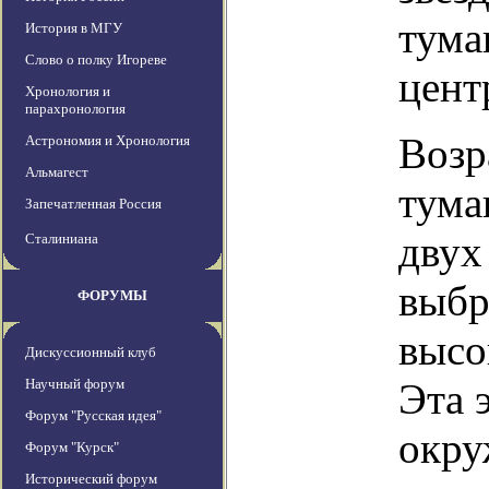
тума
История в МГУ
Слово о полку Игореве
цент
Хронология и
парахронология
Возр
Астрономия и Хронология
Альмагест
тума
Запечатленная Россия
двух
Сталиниана
выбр
ФОРУМЫ
высо
Дискуссионный клуб
Научный форум
Эта 
Форум "Русская идея"
окру
Форум "Курск"
Исторический форум