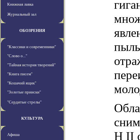
гига
Книжная лавка
Журнальный зал
множ
явле
ОБОЗРЕНИЯ
пыль
"Классики и современники"
"Слово о..."
отра
"Тайная история творений"
пере
"Книга писем"
"Кошачий ящик"
моло
"Золотые прииски"
"Сердитые стрелы"
Обла
сним
КУЛЬТУРА
H II
Афиша