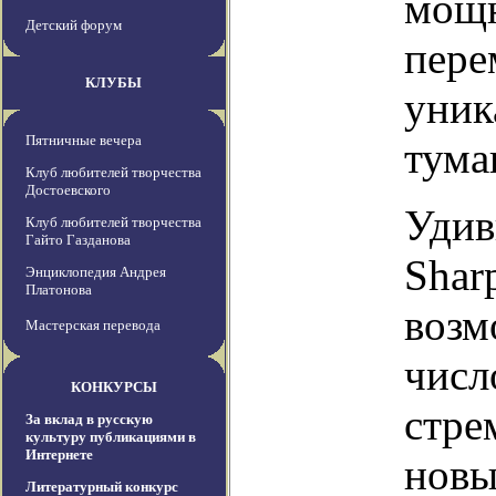
мощн
Детский форум
пере
КЛУБЫ
уник
Пятничные вечера
тума
Клуб любителей творчества
Достоевского
Удив
Клуб любителей творчества
Гайто Газданова
Shar
Энциклопедия Андрея
Платонова
возм
Мастерская перевода
числ
КОНКУРСЫ
стре
За вклад в русскую
культуру публикациями в
Интернете
новы
Литературный конкурс