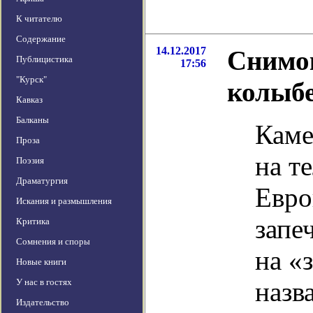
К читателю
Содержание
14.12.2017
Снимок
Публицистика
17:56
"Курск"
колыбе
Кавказ
Балканы
Каме
Проза
на т
Поэзия
Драматургия
Евро
Искания и размышления
запе
Критика
Сомнения и споры
на «
Новые книги
У нас в гостях
назв
Издательство