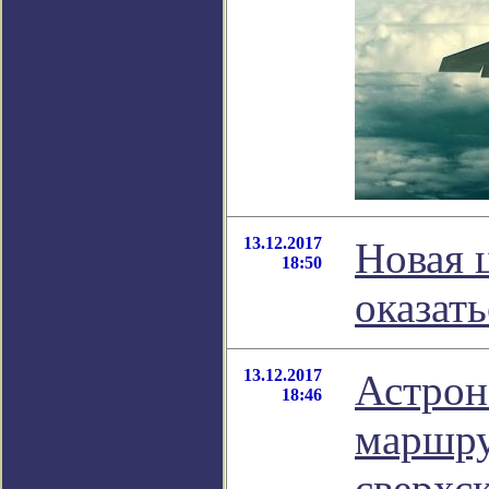
13.12.2017
Новая 
18:50
оказат
13.12.2017
Астрон
18:46
маршру
сверхс