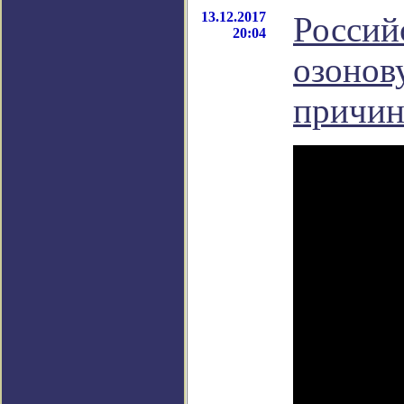
13.12.2017
Россий
20:04
озонов
причи