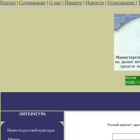
Портал
|
Содержание
|
О нас
|
Пишите
|
Новости
|
Голосование
|
ЛИТЕРАТУРА
"Русский переплет" зар
Новости русской культуры
Афиша