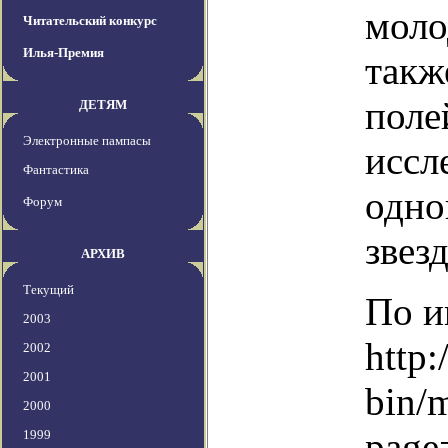
моло
Читательский конкурс
Илья-Премия
такж
поле
ДЕТЯМ
Электронные пампасы
иссл
Фантастика
одно
Форум
звез
АРХИВ
Текущий
По и
2003
http:
2002
2001
bin/
2000
page
1999