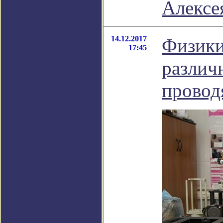
Алексе
14.12.2017
Физики
17:45
различ
провод