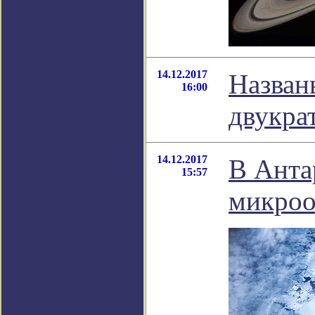
14.12.2017
Назван
16:00
двукра
14.12.2017
В Анта
15:57
микроо