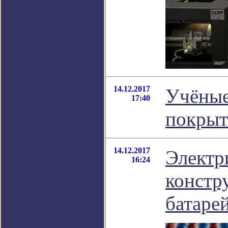
14.12.2017
Учёные
17:40
покрыт
14.12.2017
Электр
16:24
констр
батаре