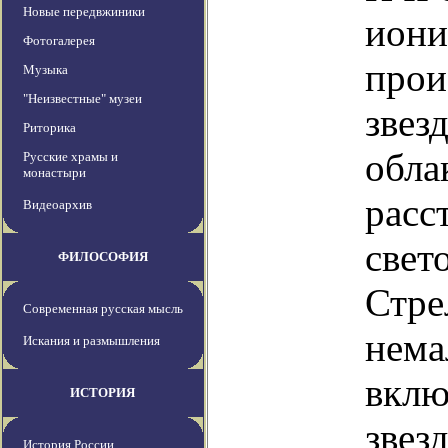
Новые передвжиники
иони
Фотогалерея
прои
Музыка
"Неизвестные" музеи
звез
Риторика
обла
Русские храмы и
монастыри
расс
Видеоархив
свет
ФИЛОСОФИЯ
Стре
Современная русская мысль
нема
Искания и размышления
вклю
ИСТОРИЯ
звез
История России