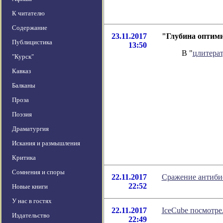
К читателю
Содержание
23.11.2017
"Глубина оптими
Публицистика
13:50
В "
цлитера
"Курск"
Кавказ
Балканы
Проза
Поэзия
Драматургия
Искания и размышления
Критика
Сомнения и споры
22.11.2017
Сражение антибио
22:52
Новые книги
У нас в гостях
22.11.2017
IceCube посмотре
Издательство
22:49