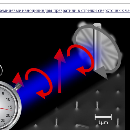
емниевые наноцилиндры превратили в стрелки сверхточных ча