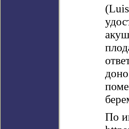
(Luis
удос
акуш
плод
отве
доно
поме
бере
По и