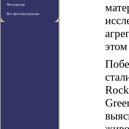
мате
Фотоархив
Все фотоматериалы
иссл
агре
этом
Побе
стал
Rock
Gree
выяс
живо