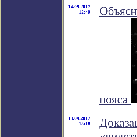
14.09.2017
Объясн
12:49
пояса
13.09.2017
Доказа
18:18
«видет