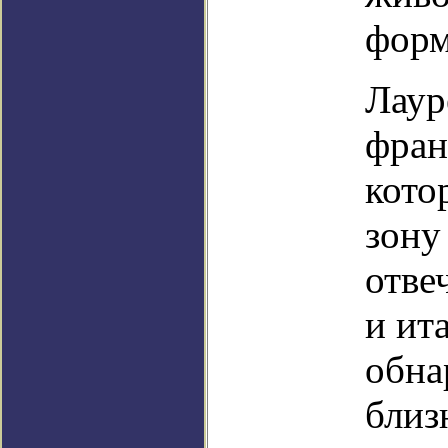
форм
Лаур
фран
кото
зону
отве
и ит
обна
близ