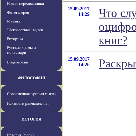
Новые передвжиники
15.09.2017
Что сл
Фотогалерея
14:29
Музыка
оцифро
"Неизвестные" музеи
книг?
Риторика
Русские храмы и
монастыри
15.09.2017
Раскры
Видеоархив
14:26
ФИЛОСОФИЯ
Современная русская мысль
Искания и размышления
ИСТОРИЯ
История России