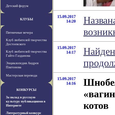
Детский форум
15.09.2017
Назван
КЛУБЫ
14:20
возник
Пятничные вечера
Клуб любителей творчества
Достоевского
15.09.2017
Найден
Клуб любителей творчества
14:17
Гайто Газданова
продол
Энциклопедия Андрея
Платонова
Мастерская перевода
15.09.2017
Шнобе
14:16
КОНКУРСЫ
«ваги
За вклад в русскую
культуру публикациями в
котов
Интернете
Литературный конкурс