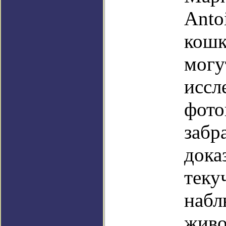
Antoi
кошк
могу
иссл
фото
забр
дока
теку
набл
живо