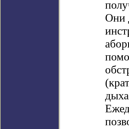
полу
Они 
инст
абор
помо
обст
(кра
дыха
Ежед
позв