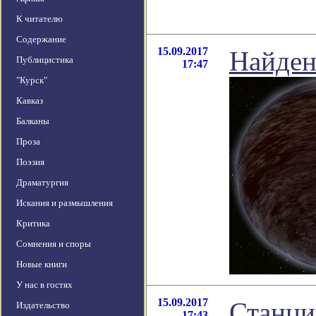
К читателю
Содержание
15.09.2017
Найден
Публицистика
17:47
"Курск"
Кавказ
Балканы
Проза
Поэзия
Драматургия
Искания и размышления
Критика
Сомнения и споры
Новые книги
У нас в гостях
15.09.2017
Станци
Издательство
17:43