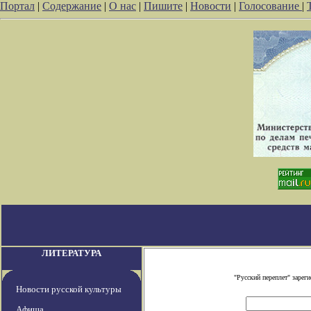
Портал
|
Содержание
|
О нас
|
Пишите
|
Новости
|
Голосование
|
ЛИТЕРАТУРА
"Русский переплет" заре
Новости русской культуры
Афиша