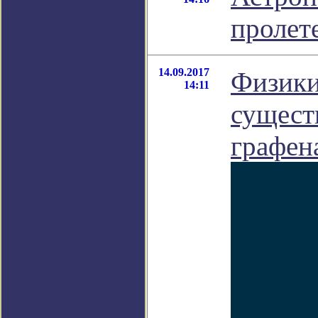
пролет
14.09.2017
Физики
14:11
сущест
графен