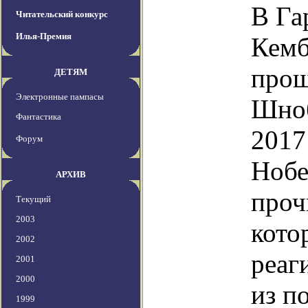
В Га
Читательский конкурс
Илья-Премия
Кемб
прош
ДЕТЯМ
Электронные пампасы
Шноб
Фантастика
2017
Форум
Нобе
АРХИВ
проч
Текущий
2003
кото
2002
реаг
2001
2000
из п
1999