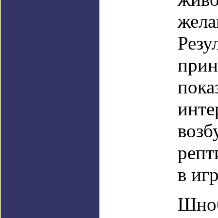
жела
Резу
прин
пока
инте
возб
репт
в игр
Шноб