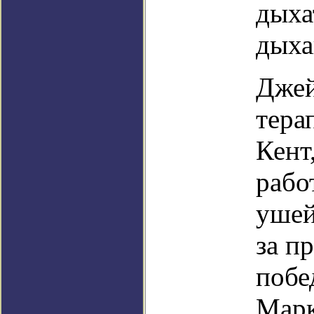
дыха
дыха
Джей
тера
Кент
рабо
ушей
за п
побе
Марк