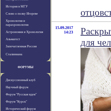
История в МГУ
отцовс
Слово о полку Игореве
Хронология и
парахронология
15.09.2017
Раскры
Астрономия и Хронология
14:23
для че
Альмагест
Запечатленная Россия
Сталиниана
ФОРУМЫ
Дискуссионный клуб
Научный форум
Форум "Русская идея"
Форум "Курск"
Исторический форум