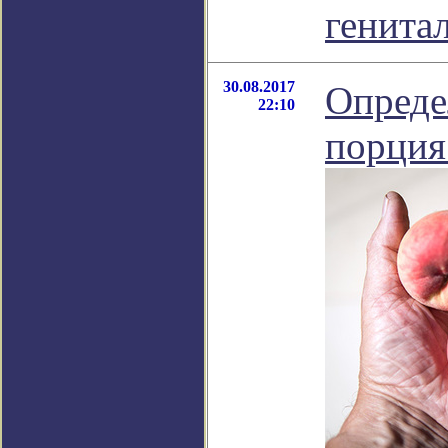
генита
30.08.2017
Опреде
22:10
порция