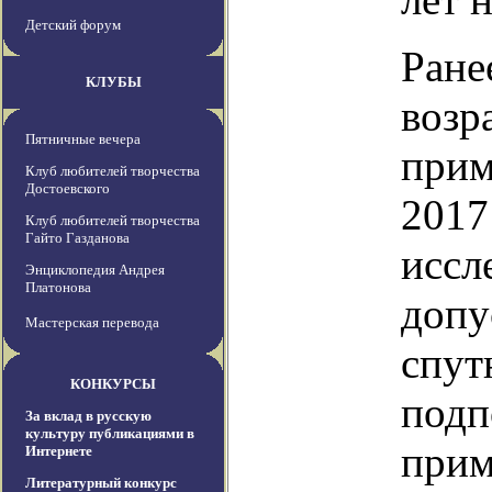
Детский форум
Ране
КЛУБЫ
возр
Пятничные вечера
прим
Клуб любителей творчества
Достоевского
2017
Клуб любителей творчества
Гайто Газданова
иссл
Энциклопедия Андрея
Платонова
допу
Мастерская перевода
спут
КОНКУРСЫ
подп
За вклад в русскую
культуру публикациями в
прим
Интернете
Литературный конкурс