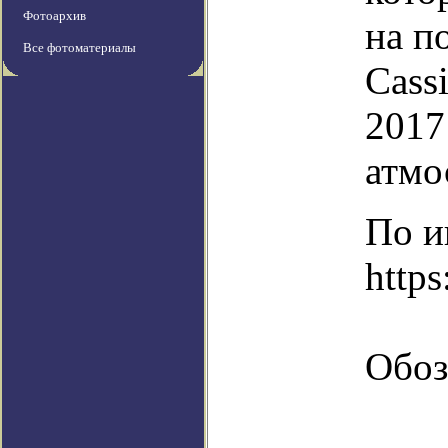
Фотоархив
на п
Все фотоматериалы
Cass
2017
атмо
По и
https
Обоз