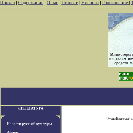
Портал
|
Содержание
|
О нас
|
Пишите
|
Новости
|
Голосование
|
ЛИТЕРАТУРА
"Русский переплет" 
Новости русской культуры
Афиша