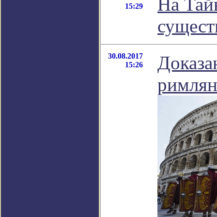
На Тай
15:29
сущест
30.08.2017
Доказа
15:26
римлян