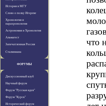
История в МГУ
коле
Слово о полку Игореве
моло
Хронология и
парахронология
газо
Астрономия и Хронология
Альмагест
что 
Запечатленная Россия
коль
Сталиниана
расп
ФОРУМЫ
круп
Дискуссионный клуб
спут
Научный форум
Форум "Русская идея"
разр
Форум "Курск"
лет н
Исторический форум