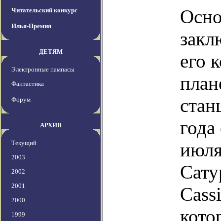
Осно
Читательский конкурс
Илья-Премия
закл
ДЕТЯМ
его 
Электронные пампасы
план
Фантастика
стан
Форум
года
АРХИВ
Текущий
июля
2003
Сату
2002
2001
Cass
2000
кото
1999