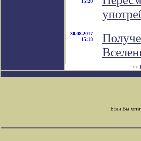
15:20
употре
30.08.2017
Получе
15:18
Вселен
<<
Если Вы хоти