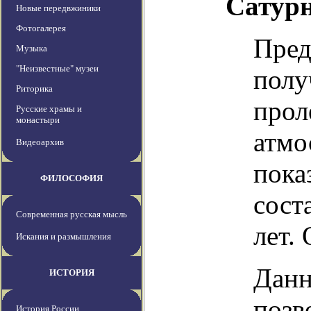
Сатур
Новые передвжиники
Фотогалерея
Пред
Музыка
"Неизвестные" музеи
полу
Риторика
прол
Русские храмы и
монастыри
атмо
Видеоархив
пока
ФИЛОСОФИЯ
сост
Современная русская мысль
лет.
Искания и размышления
Данн
ИСТОРИЯ
позв
История России