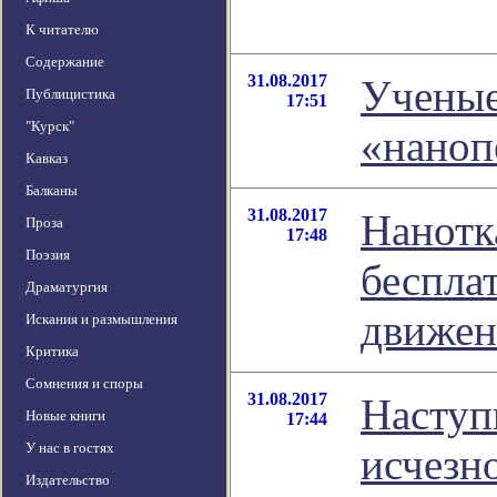
К читателю
Содержание
31.08.2017
Ученые
Публицистика
17:51
"Курск"
«наноп
Кавказ
Балканы
31.08.2017
Нанотк
Проза
17:48
Поэзия
беспла
Драматургия
движе
Искания и размышления
Критика
Сомнения и споры
31.08.2017
Наступ
Новые книги
17:44
У нас в гостях
исчезн
Издательство