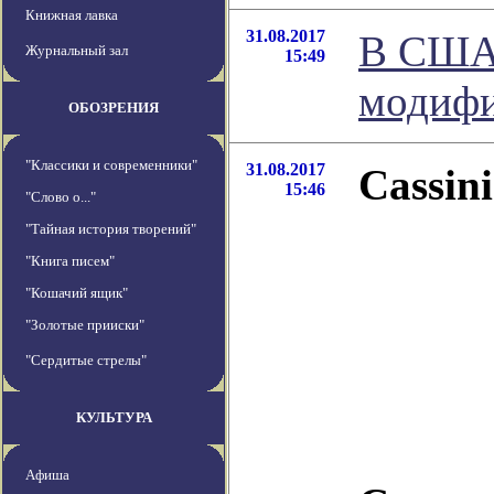
Книжная лавка
31.08.2017
В США 
Журнальный зал
15:49
модифи
ОБОЗРЕНИЯ
"Классики и современники"
31.08.2017
Cassin
15:46
"Слово о..."
"Тайная история творений"
"Книга писем"
"Кошачий ящик"
"Золотые прииски"
"Сердитые стрелы"
КУЛЬТУРА
Афиша