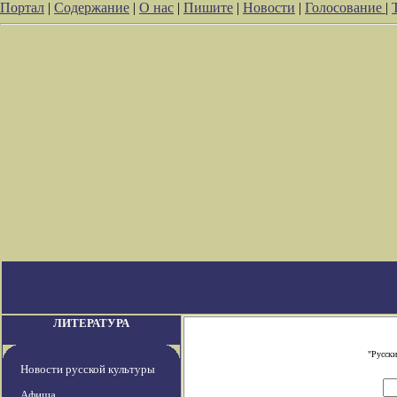
Портал
|
Содержание
|
О нас
|
Пишите
|
Новости
|
Голосование
|
ЛИТЕРАТУРА
"Русски
Новости русской культуры
Афиша