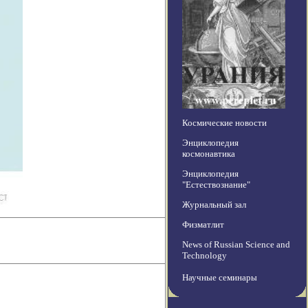
Космические новости
Энциклопедия
космонавтика
Энциклопедия
"Естествознание"
Журнальный зал
Физматлит
News of Russian Science and
Technology
Научные семинары