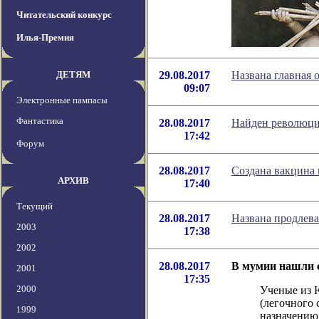
Читательский конкурс
Илья-Премия
ДЕТЯМ
29.08.2017
Названа главная 
09:07
Электронные пампасы
Фантастика
28.08.2017
Найден революци
17:42
Форум
28.08.2017
Создана вакцина 
АРХИВ
17:40
Текущий
28.08.2017
Названа продлев
2003
17:38
2002
28.08.2017
В мумии нашли 
2001
17:35
2000
Ученые из 
(легочного
1999
назначению