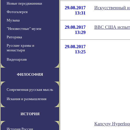
Новые передвжиники
29.08.2017
Искусственный ин
Фотогалерея
13:31
Музыка
29.08.2017
ВВС США испыта
"Неизвестные" музеи
13:29
Риторика
Русские храмы и
29.08.2017
монастыри
13:25
Видеоархив
ФИЛОСОФИЯ
Современная русская мысль
Искания и размышления
ИСТОРИЯ
Капсулу Hyperloo
История России