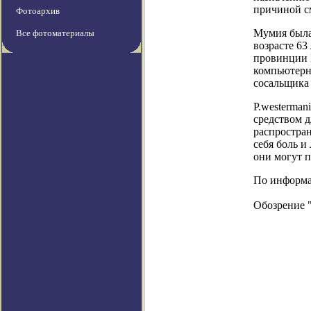
причиной см
Фотоархив
Мумия была 
Все фотоматериалы
возрасте 63
провинции 
компьютерно
сосальщика
P.westerma
средством д
распростра
себя боль и
они могут п
По информаци
Обозрение 