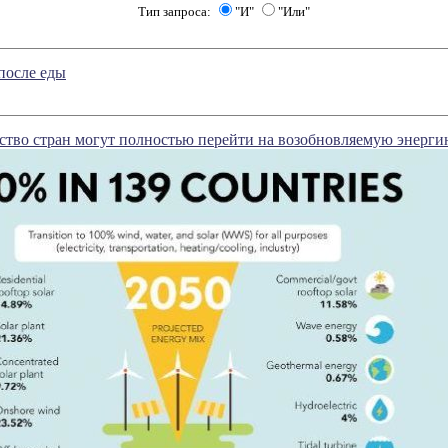
Тип запроса:
"И"
"Или"
после еды
тво стран могут полностью перейти на возобновляемую энергию