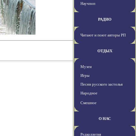
Научпоп
РАДИО
Читают и поют авторы РП
ОТДЫХ
Музеи
Игры
Песни русского застолья
Народное
Смешное
О НАС
Редколлегия