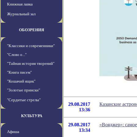
Книжная лавка
Журнальный зал
ОБОЗРЕНИЯ
"Классики и современники"
"Слово о..."
"Тайная история творений"
"Книга писем"
"Кошачий ящик"
"Золотые прииски"
"Сердитые стрелы"
29.08.2017
Казанские астро
13:36
КУЛЬТУРА
29.08.2017
«Вояджер»: самое
13:34
Афиша