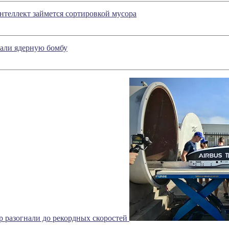
теллект займется сортировкой мусора
ли ядерную бомбу
p разогнали до рекордных скоростей