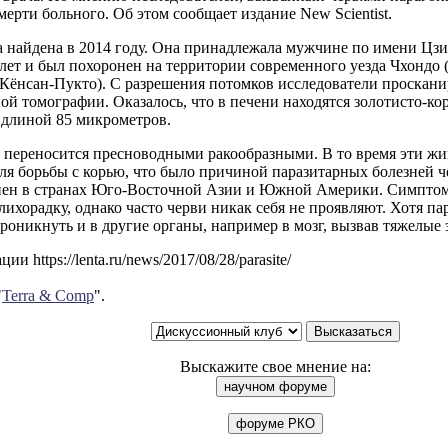
ерти больного. Об этом сообщает издание New Scientist.
найдена в 2014 году. Она принадлежала мужчине по имени Цзин 
 лет и был похоронен на территории современного уезда Чхондо
Кёнсан-Пукто). С разрешения потомков исследователи проска
й томографии. Оказалось, что в печени находятся золотисто-ко
 длиной 85 микрометров.
ni переносится пресноводными ракообразными. В то время эти 
ля борьбы с корью, что было причиной паразитарных болезней ч
нен в странах Юго-Восточной Азии и Южной Америки. Симптом
 лихорадку, однако часто черви никак себя не проявляют. Хотя п
роникнуть и в другие органы, например в мозг, вызвав тяжелые
и https://lenta.ru/news/2017/08/28/parasite/
"
Terra & Comp
".
Выскажите свое мнение на: