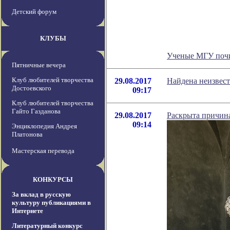
Детский форум
КЛУБЫ
Ученые МГУ поч
Пятничные вечера
Клуб любителей творчества
29.08.2017
Найдена неизвест
Достоевского
09:17
Клуб любителей творчества
Гайто Газданова
29.08.2017
Раскрыта причин
09:14
Энциклопедия Андрея
Платонова
Мастерская перевода
КОНКУРСЫ
За вклад в русскую
культуру публикациями в
Интернете
Литературный конкурс