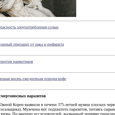
опасность злоупотребления солью
онный препарат от рака и инфаркта
против наркотиков
ающая жизнь ежедневная порция кофе
смертоносных паразитов
Южной Кореи выявили в печени 375-летней мумии плоских черве
 сосальщика). Мужчина мог подхватить паразитов, питаясь сыры
 врача. По мнению исследователей, вызванный червями парагон