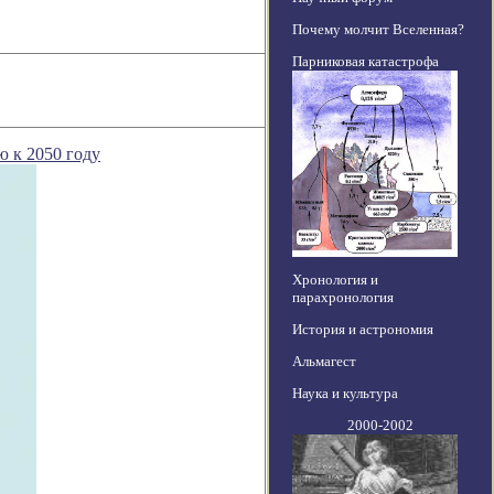
Почему молчит Вселенная?
Парниковая катастрофа
 к 2050 году
Хронология и
парахронология
История и астрономия
Альмагест
Наука и культура
2000-2002