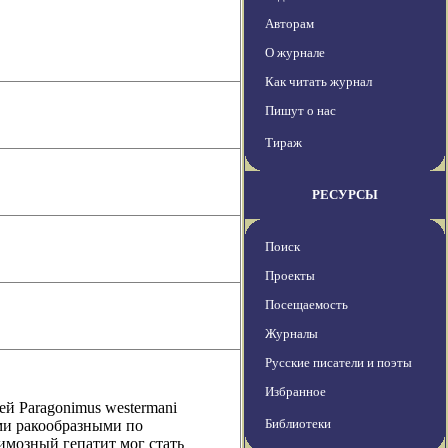
Авторам
О журнале
Как читать журнал
Пишут о нас
Тираж
РЕСУРСЫ
Поиск
Проекты
Посещаемость
Журналы
Русские писатели и поэты
Избранное
й Paragonimus westermani
Библиотеки
ми ракообразными по
имозный гепатит мог стать