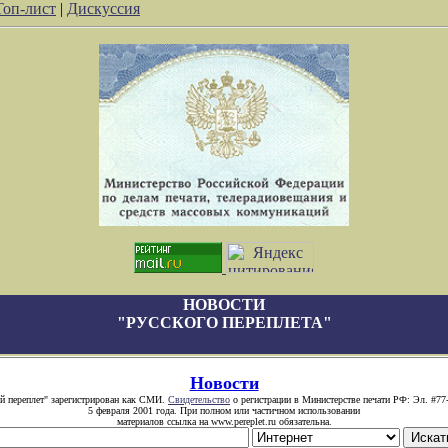
Топ-лист
|
Дискуссия
НОВОСТИ
"РУССКОГО ПЕРЕПЛЕТА"
Новости
й переплет" зарегистрирован как СМИ.
Свидетельство
о регистрации в Министерстве печати РФ: Эл. #77
5 февраля 2001 года. При полном или частичном использовании
материалов ссылка на www.pereplet.ru обязательна.