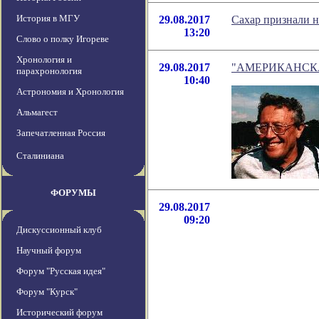
История в МГУ
29.08.2017
Сахар признали 
13:20
Слово о полку Игореве
Хронология и
29.08.2017
"АМЕРИКАНСКАЯ 
парахронология
10:40
Астрономия и Хронология
Альмагест
Запечатленная Россия
Сталиниана
ФОРУМЫ
29.08.2017
09:20
Дискуссионный клуб
Научный форум
Форум "Русская идея"
Форум "Курск"
Исторический форум