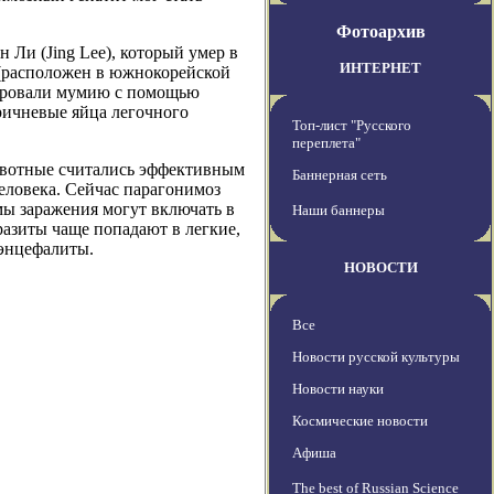
Фотоархив
Ли (Jing Lee), который умер в
ИНТЕРНЕТ
 (расположен в южнокорейской
нировали мумию с помощью
ричневые яйца легочного
Топ-лист "Русского
переплета"
животные считались эффективным
Баннерная сеть
еловека. Сейчас парагонимоз
ы заражения могут включать в
Наши баннеры
аразиты чаще попадают в легкие,
 энцефалиты.
НОВОСТИ
Все
Новости русской культуры
Новости науки
Космические новости
Афиша
The best of Russian Science