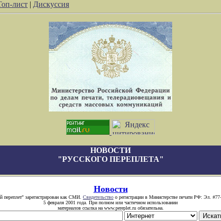
Топ-лист
|
Дискуссия
НОВОСТИ
"РУССКОГО ПЕРЕПЛЕТА"
Новости
й переплет" зарегистрирован как СМИ.
Свидетельство
о регистрации в Министерстве печати РФ: Эл. #77
5 февраля 2001 года. При полном или частичном использовании
материалов ссылка на www.pereplet.ru обязательна.