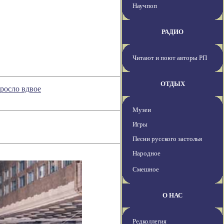
Научпоп
РАДИО
Читают и поют авторы РП
ОТДЫХ
росло вдвое
Музеи
Игры
Песни русского застолья
Народное
Смешное
О НАС
Редколлегия