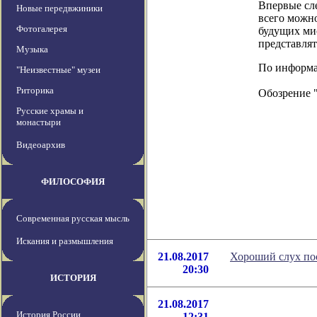
Впервые сле
Новые передвжиники
всего можн
Фотогалерея
будущих ми
представлят
Музыка
По информаци
"Неизвестные" музеи
Риторика
Обозрение 
Русские храмы и
монастыри
Видеоархив
ФИЛОСОФИЯ
Современная русская мысль
Искания и размышления
21.08.2017
Хороший слух по
20:30
ИСТОРИЯ
21.08.2017
История России
12:31