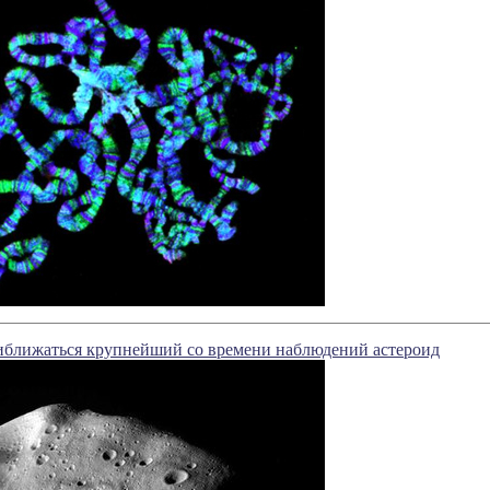
риближаться крупнейший со времени наблюдений астероид