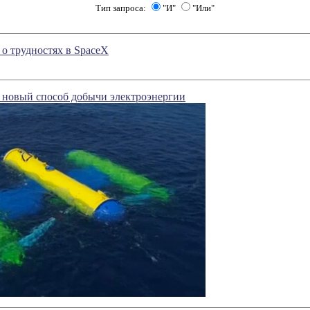
Тип запроса:
"И"
"Или"
о трудностях в SpaceX
 новый способ добычи электроэнергии