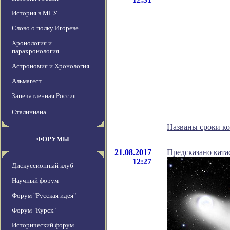
История в МГУ
Слово о полку Игореве
Хронология и
парахронология
Астрономия и Хронология
Альмагест
Запечатленная Россия
Сталиниана
Названы сроки к
ФОРУМЫ
21.08.2017
Предсказано ката
12:27
Дискуссионный клуб
Научный форум
Форум "Русская идея"
Форум "Курск"
Исторический форум