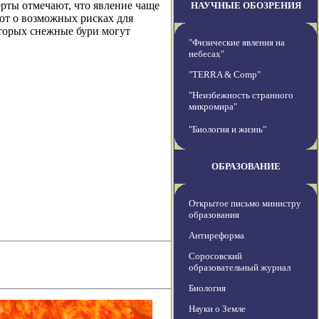
ерты отмечают, что явление чаще
НАУЧНЫЕ ОБОЗРЕНИЯ
ют о возможных рисках для
оторых снежные бури могут
"Физические явления на
небесах"
"TERRA & Comp"
"Неизбежность странного
микромира"
"Биология и жизнь"
ОБРАЗОВАНИЕ
Открытое письмо министру
образования
Антиреформа
Соросовский
образовательный журнал
Биология
Науки о Земле