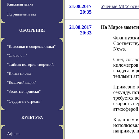
Книжная лавка
21.08.2017
Ученые МГУ осв
20:35
Журнальный зал
21.08.2017
На Марсе замети
ОБОЗРЕНИЯ
20:33
Французски
Соответству
"Классики и современники"
News.
"Слово о..."
Снег, согла
"Тайная история творений"
километров.
градуса, в 
"Книга писем"
теплыми ат
"Кошачий ящик"
Примерно в 
"Золотые прииски"
секунду, по
требуется в
"Сердитые стрелы"
скорость п
атмосферой
КУЛЬТУРА
К данным в
использовал
например, п
Афиша