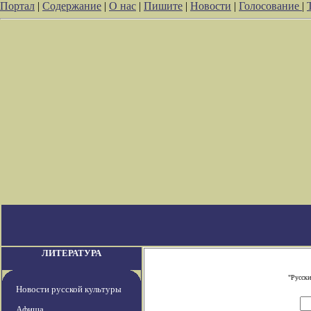
Портал
|
Содержание
|
О нас
|
Пишите
|
Новости
|
Голосование
|
ЛИТЕРАТУРА
"Русски
Новости русской культуры
Афиша