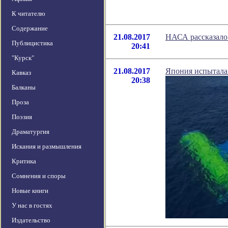
К читателю
Содержание
21.08.2017
НАСА рассказало 
Публицистика
20:41
"Курск"
21.08.2017
Япония испытала
Кавказ
20:38
Балканы
Проза
Поэзия
Драматургия
Искания и размышления
Критика
Сомнения и споры
Новые книги
У нас в гостях
Издательство