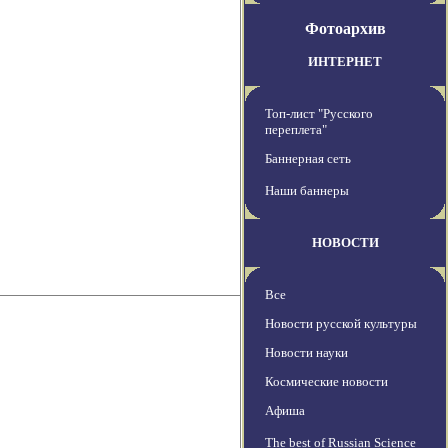
Фотоархив
ИНТЕРНЕТ
Топ-лист "Русского
переплета"
Баннерная сеть
Наши баннеры
НОВОСТИ
Все
Новости русской культуры
Новости науки
Космические новости
Афиша
The best of Russian Science