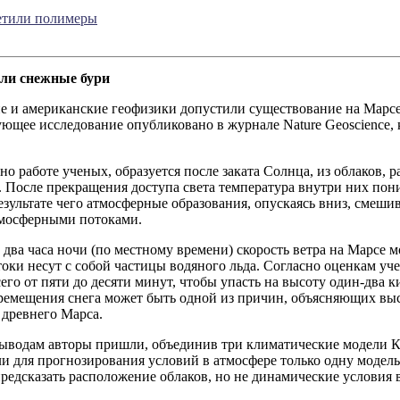
етили полимеры
ли снежные бури
е и американские геофизики допустили существование на Марсе
ющее исследование опубликовано в журнале Nature Geoscience, к
сно работе ученых, образуется после заката Солнца, из облаков,
 После прекращения доступа света температура внутри них пони
результате чего атмосферные образования, опускаясь вниз, смеш
мосферными потоками.
два часа ночи (по местному времени) скорость ветра на Марсе м
токи несут с собой частицы водяного льда. Согласно оценкам у
сего от пяти до десяти минут, чтобы упасть на высоту один-два 
еремещения снега может быть одной из причин, объясняющих вы
 древнего Марса.
ыводам авторы пришли, объединив три климатические модели К
и для прогнозирования условий в атмосфере только одну модель з
редсказать расположение облаков, но не динамические условия 