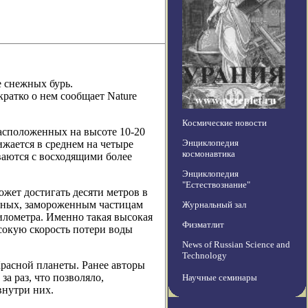
 снежных бурь.
ратко о нем сообщает Nature
Космические новости
 расположенных на высоте 10-20
Энциклопедия
жается в среднем на четыре
космонавтика
иваются с восходящими более
Энциклопедия
"Естествознание"
ожет достигать десяти метров в
ченых, замороженным частицам
Журнальный зал
километра. Именно такая высокая
Физматлит
сокую скорость потери воды
News of Russian Science and
Technology
расной планеты. Ранее авторы
а раз, что позволяло,
Научные семинары
внутри них.