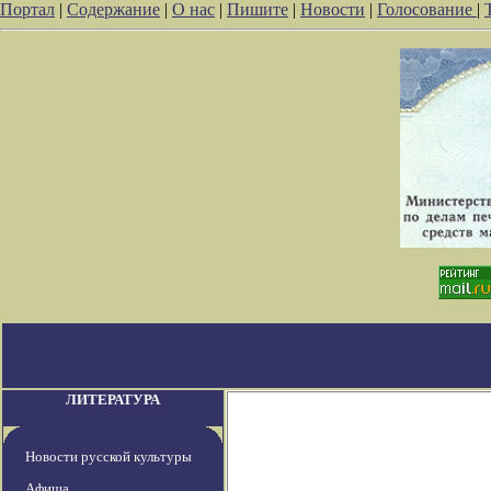
Портал
|
Содержание
|
О нас
|
Пишите
|
Новости
|
Голосование
|
ЛИТЕРАТУРА
Новости русской культуры
Афиша