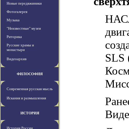
сверхт
Новые передвжиники
Фотогалерея
НАСА
Музыка
двиг
"Неизвестные" музеи
Риторика
созд
Русские храмы и
монастыри
SLS 
Видеоархив
Косм
ФИЛОСОФИЯ
Мисс
Современная русская мысль
Ране
Искания и размышления
Виде
ИСТОРИЯ
История России