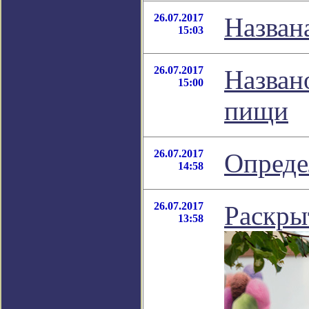
26.07.2017
Назван
15:03
26.07.2017
Назван
15:00
пищи
26.07.2017
Опреде
14:58
26.07.2017
Раскры
13:58