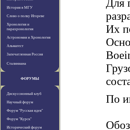
Для 
История в МГУ
разр
Слово о полку Игореве
Хронология и
Их п
парахронология
Астрономия и Хронология
Осно
Альмагест
Boei
Запечатленная Россия
Сталиниана
Груз
сост
ФОРУМЫ
Дискуссионный клуб
По и
Научный форум
Форум "Русская идея"
Форум "Курск"
Обоз
Исторический форум