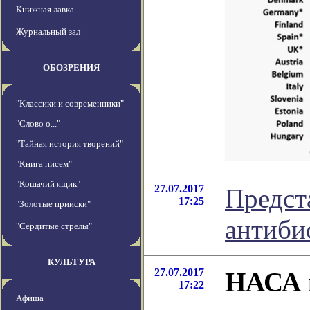
Книжная лавка
Журнальный зал
ОБОЗРЕНИЯ
"Классики и современники"
"Слово о..."
"Тайная история творений"
"Книга писем"
"Кошачий ящик"
27.07.2017
Предст
17:25
"Золотые прииски"
антиби
"Сердитые стрелы"
КУЛЬТУРА
27.07.2017
НАСА в
17:22
Афиша