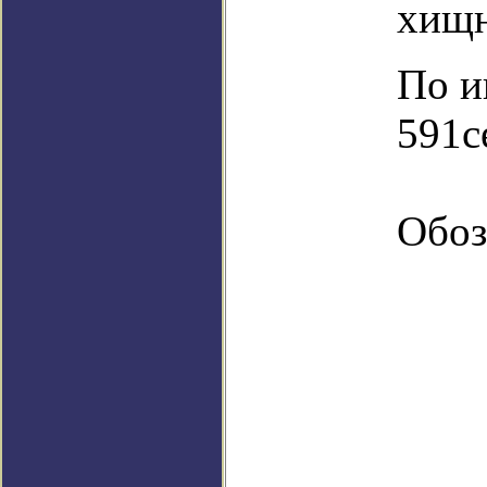
хищн
По и
591c
Обоз