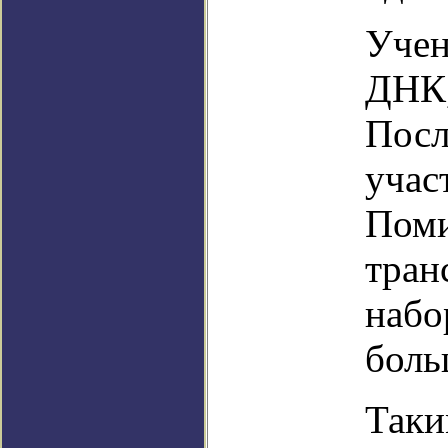
Учен
ДНК,
Посл
учас
Поми
тран
набо
боль
Таки