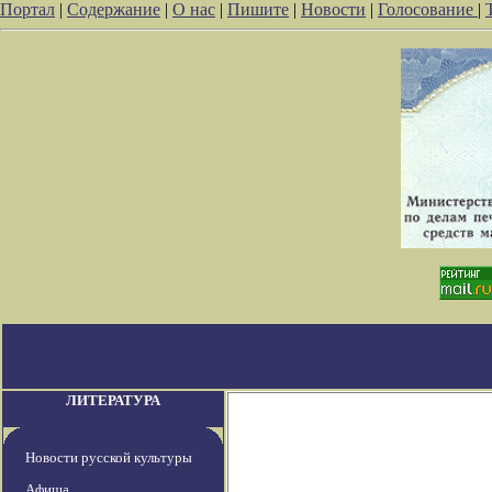
Портал
|
Содержание
|
О нас
|
Пишите
|
Новости
|
Голосование
|
ЛИТЕРАТУРА
Новости русской культуры
Афиша