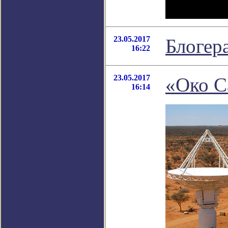
23.05.2017
Блогер
16:22
23.05.2017
«Око С
16:14