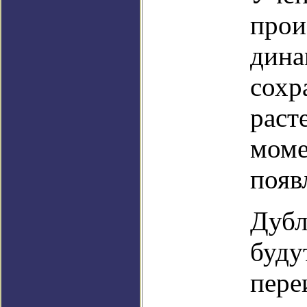
прои
дина
сохр
раст
моме
появ
Дубл
буду
пере