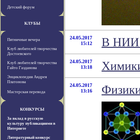
Детский форум
КЛУБЫ
24.05.2017
В НИИ 
Пятничные вечера
15:12
Клуб любителей творчества
Достоевского
24.05.2017
Химики
Клуб любителей творчества
13:18
Гайто Газданова
Энциклопедия Андрея
Платонова
24.05.2017
Физики
13:16
Мастерская перевода
КОНКУРСЫ
За вклад в русскую
культуру публикациями в
Интернете
Литературный конкурс