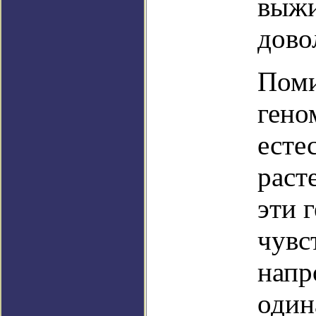
выжи
дово
Поми
гено
есте
раст
эти 
чувс
напр
один