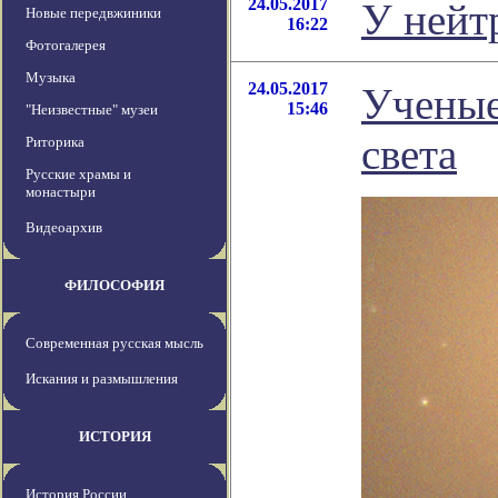
24.05.2017
У нейт
Новые передвжиники
16:22
Фотогалерея
Музыка
24.05.2017
Ученые
15:46
"Неизвестные" музеи
света
Риторика
Русские храмы и
монастыри
Видеоархив
ФИЛОСОФИЯ
Современная русская мысль
Искания и размышления
ИСТОРИЯ
История России