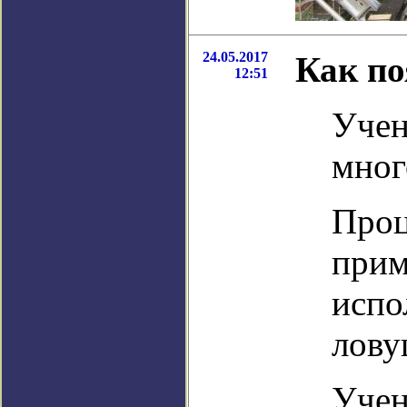
24.05.2017
Как по
12:51
Учен
мног
Проц
прим
испо
лову
Учен