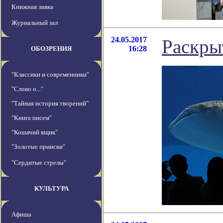
Книжная лавка
Журнальный зал
24.05.2017
Раскры
16:28
ОБОЗРЕНИЯ
"Классики и современники"
"Слово о..."
"Тайная история творений"
"Книга писем"
"Кошачий ящик"
"Золотые прииски"
"Сердитые стрелы"
КУЛЬТУРА
Афиша