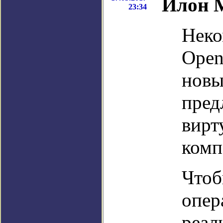
Илон М
23:34
Неко
Open
новы
пред
вирт
комп
Чтоб
опер
реал