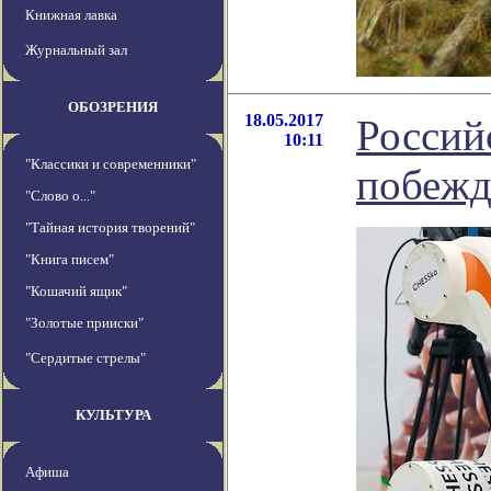
Книжная лавка
Журнальный зал
ОБОЗРЕНИЯ
18.05.2017
Россий
10:11
"Классики и современники"
побежд
"Слово о..."
"Тайная история творений"
"Книга писем"
"Кошачий ящик"
"Золотые прииски"
"Сердитые стрелы"
КУЛЬТУРА
Афиша