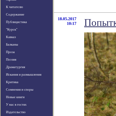
К читателю
Содержание
18.05.2017
Попытк
Публицистика
10:17
"Курск"
Кавказ
Балканы
Проза
Поэзия
Драматургия
Искания и размышления
Критика
Сомнения и споры
Новые книги
У нас в гостях
Издательство