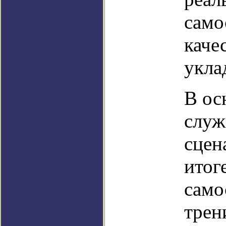
само
каче
укла
В ос
служ
сцен
итог
само
трен