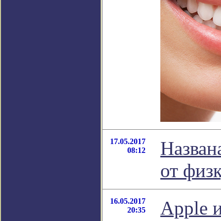
17.05.2017
Назван
08:12
от физ
16.05.2017
Apple 
20:35