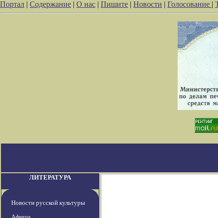
Портал
|
Содержание
|
О нас
|
Пишите
|
Новости
|
Голосование
|
ЛИТЕРАТУРА
Новости русской культуры
Афиша