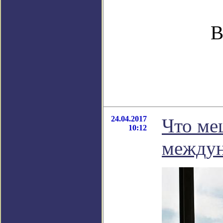
В
24.04.2017
Что ме
10:12
междун