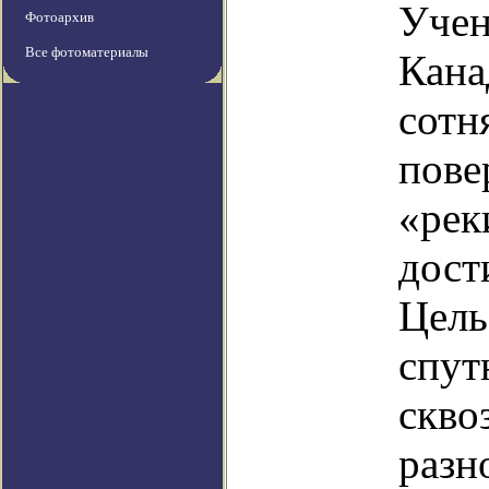
Учен
Фотоархив
Все фотоматериалы
Кана
сотн
пове
«рек
дост
Цель
спут
скво
разн