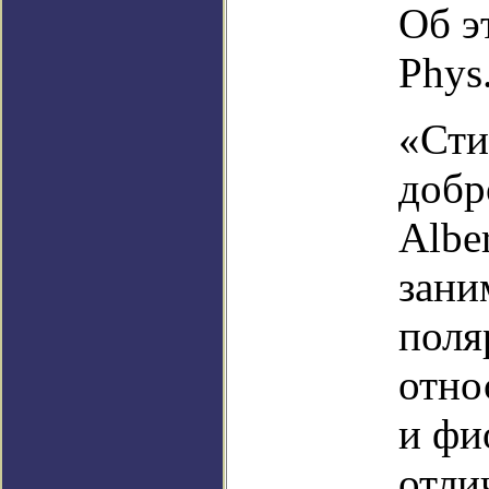
Об э
Phys.
«Сти
добр
Albe
зани
поля
отно
и фи
отли