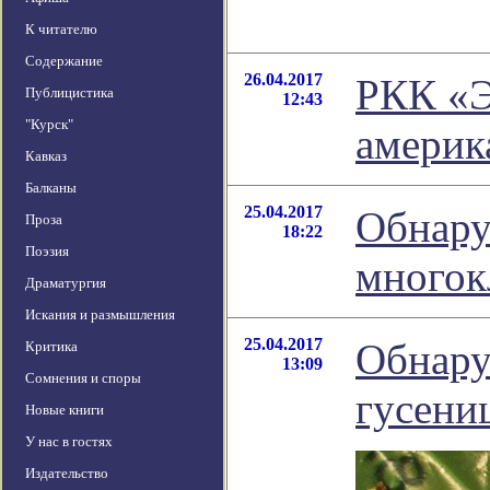
К читателю
Содержание
26.04.2017
РКК «Э
Публицистика
12:43
"Курск"
америк
Кавказ
Балканы
25.04.2017
Обнару
Проза
18:22
Поэзия
многок
Драматургия
Искания и размышления
25.04.2017
Обнару
Критика
13:09
Сомнения и споры
гусени
Новые книги
У нас в гостях
Издательство