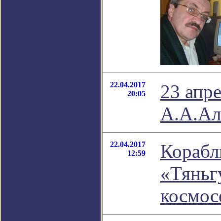
22.04.2017
23 апре
20:05
А.А.Ал
22.04.2017
Корабл
12:59
«Тяньг
космос