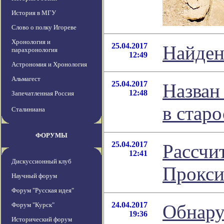
История в МГУ
Слово о полку Игореве
Хронология и
25.04.2017
Найден
парахронология
12:49
Астрономия и Хронология
Альмагест
25.04.2017
Назван
12:48
Запечатленная Россия
в старо
Сталиниана
ФОРУМЫ
25.04.2017
Рассчи
12:41
Дискуссионный клуб
Прокси
Научный форум
Форум "Русская идея"
24.04.2017
Форум "Курск"
Обнару
19:36
Исторический форум