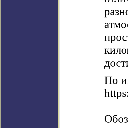
разн
атмо
прос
кило
дост
По и
https
Обоз