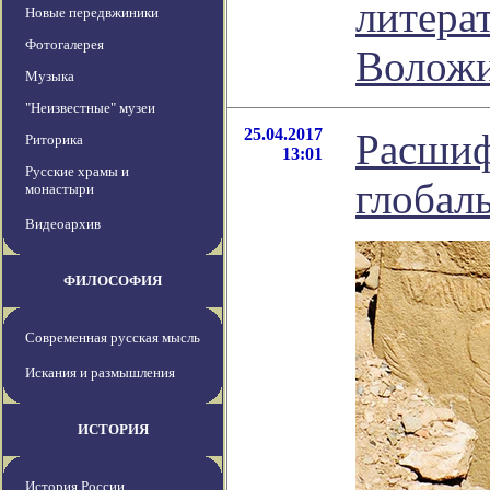
литера
Новые передвжиники
Фотогалерея
Волож
Музыка
"Неизвестные" музеи
25.04.2017
Расшиф
Риторика
13:01
Русские храмы и
глобал
монастыри
Видеоархив
ФИЛОСОФИЯ
Современная русская мысль
Искания и размышления
ИСТОРИЯ
История России