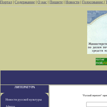
Портал
|
Содержание
|
О нас
|
Пишите
|
Новости
|
Голосование
|
ЛИТЕРАТУРА
"Русский переплет" зар
Новости русской культуры
Афиша