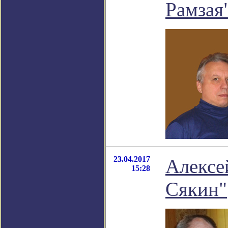
Рамзая
23.04.2017
Алексе
15:28
Сякин"