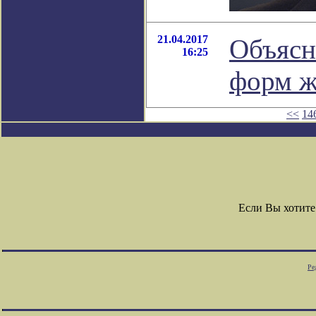
21.04.2017
Объясн
16:25
форм ж
<<
14
Если Вы хотите
Ре