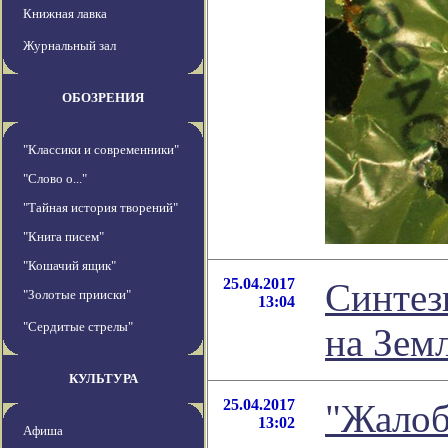
Книжная лавка
Журнальный зал
ОБОЗРЕНИЯ
"Классики и современники"
"Слово о..."
"Тайная история творений"
"Книга писем"
"Кошачий ящик"
25.04.2017
Синтез
"Золотые прииски"
13:04
"Сердитые стрелы"
на Зем
КУЛЬТУРА
25.04.2017
"Жалоб
13:02
Афиша