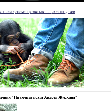
яснили феномен развязывающихся шнурков
ленин "На смерть поэта Андрея Журкина"