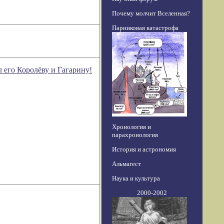
Почему молчит Вселенная?
Парниковая катастрофа
его Королёву и Гагарину!
Хронология и
парахронология
История и астрономия
Альмагест
Наука и культура
2000-2002