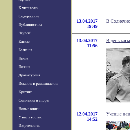
К читателю
Содержание
13.04.2017
В Солнечно
Публицистика
19:49
"Курск"
13.04.2017
В день кос
Кавказ
11:56
Балканы
Проза
Поэзия
Драматургия
Искания и размышления
Критика
Сомнения и споры
Новые книги
12.04.2017
Ученые наз
У нас в гостях
14:52
Издательство