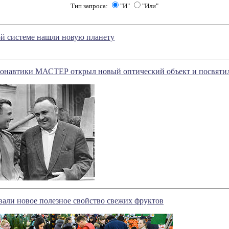
Тип запроса:
"И"
"Или"
й системе нашли новую планету
монавтики МАСТЕР открыл новый оптический объект и посвятил 
вали новое полезное свойство свежих фруктов