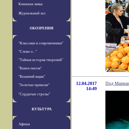
Книжная лавка
Журнальный зал
ОБОЗРЕНИЯ
"Классики и современники"
"Слово о..."
"Тайная история творений"
"Книга писем"
"Кошачий ящик"
12.04.2017
Под Мариан
"Золотые прииски"
14:49
"Сердитые стрелы"
КУЛЬТУРА
Афиша