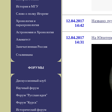
История в МГУ
Слово о полку Игореве
12.04.2017
Названо лу
Хронология и
парахронология
14:42
Астрономия и Хронология
12.04.2017
На Юпитере
Альмагест
14:31
Запечатленная Россия
Сталиниана
ФОРУМЫ
Дискуссионный клуб
Научный форум
Форум "Русская идея"
Форум "Курск"
Исторический форум