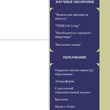
НАУЧНЫЕ ОБОЗРЕНИЯ
"Физические явления на
небесах"
"TERRA & Comp"
"Неизбежность странного
микромира"
"Биология и жизнь"
ОБРАЗОВАНИЕ
Открытое письмо министру
образования
Антиреформа
Соросовский
образовательный журнал
Биология
Науки о Земле