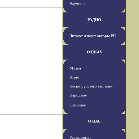
Научпоп
РАДИО
Читают и поют авторы РП
ОТДЫХ
Музеи
Игры
Песни русского застолья
Народное
Смешное
О НАС
Редколлегия