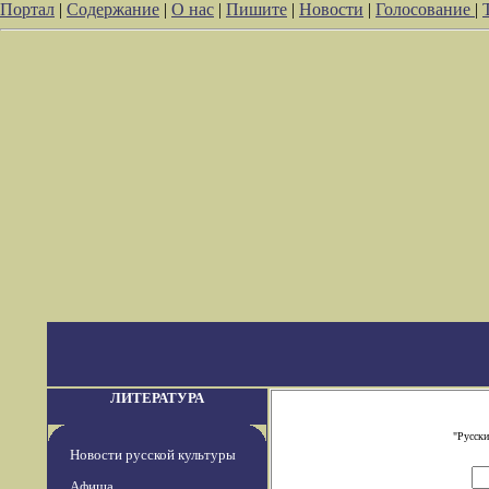
Портал
|
Содержание
|
О нас
|
Пишите
|
Новости
|
Голосование
|
ЛИТЕРАТУРА
"Русски
Новости русской культуры
Афиша