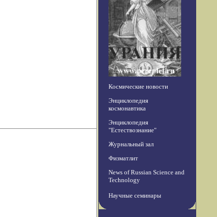
Космические новости
Энциклопедия
космонавтика
Энциклопедия
"Естествознание"
Журнальный зал
Физматлит
News of Russian Science and
Technology
Научные семинары