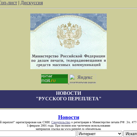
Топ-лист
|
Дискуссия
НОВОСТИ
"РУССКОГО ПЕРЕПЛЕТА"
Новости
й переплет" зарегистрирован как СМИ.
Свидетельство
о регистрации в Министерстве печати РФ: Эл. #77
5 февраля 2001 года. При полном или частичном использовании
материалов ссылка на www.pereplet.ru обязательна.