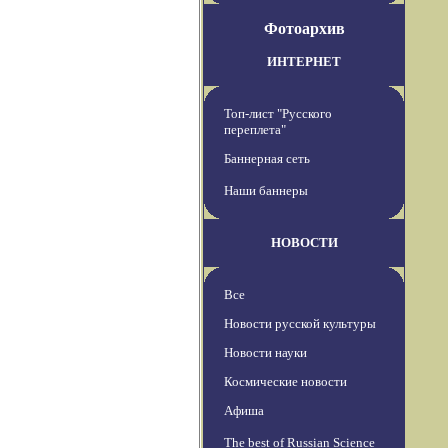
Фотоархив
ИНТЕРНЕТ
Топ-лист "Русского
переплета"
Баннерная сеть
Наши баннеры
НОВОСТИ
Все
Новости русской культуры
Новости науки
Космические новости
Афиша
The best of Russian Science