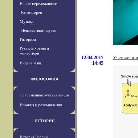
Новые передвжиники
Фотогалерея
Музыка
"Неизвестные" музеи
Риторика
Русские храмы и
монастыри
12.04.2017
Ученые при
14:45
Видеоархив
ФИЛОСОФИЯ
Современная русская мысль
Искания и размышления
ИСТОРИЯ
История России