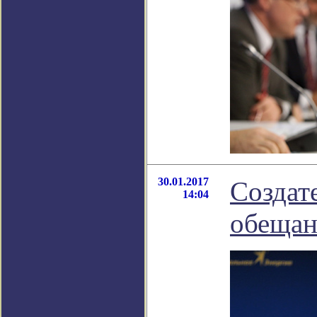
30.01.2017
Создат
14:04
обещан