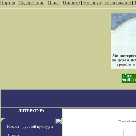
Портал
|
Содержание
|
О нас
|
Пишите
|
Новости
|
Голосование
|
ЛИТЕРАТУРА
"Русский пер
Новости русской культуры
Афиша