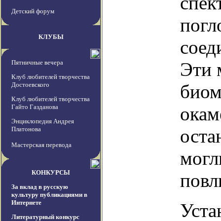
спек
Детский форум
погл
КЛУБЫ
соед
Пятничные вечера
Эти 
Клуб любителей творчества
Достоевского
биом
Клуб любителей творчества
Гайто Газданова
окам
Энциклопедия Андрея
Платонова
оста
Мастерская перевода
могл
КОНКУРСЫ
повл
За вклад в русскую
культуру публикациями в
Интернете
Уста
Литературный конкурс