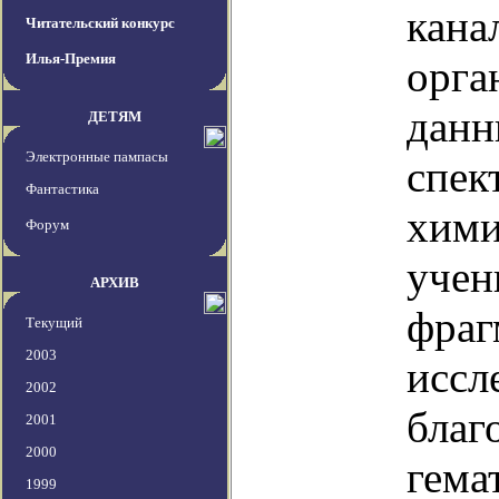
кана
Читательский конкурс
Илья-Премия
орга
данн
ДЕТЯМ
Электронные пампасы
спек
Фантастика
хими
Форум
учен
АРХИВ
фраг
Текущий
2003
иссл
2002
благ
2001
2000
гема
1999