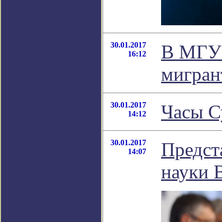
30.01.2017
В МГУ 
16:12
мигран
30.01.2017
Часы С
14:12
30.01.2017
Предст
14:07
науки 