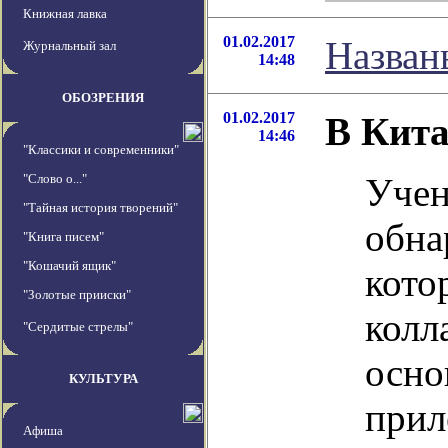
Книжная лавка
01.02.2017
Назван
Журнальный зал
14:48
ОБОЗРЕНИЯ
01.02.2017
В Кита
14:46
"Классики и современники"
"Слово о..."
Учен
"Тайная история творений"
обна
"Книга писем"
"Кошачий ящик"
кото
"Золотые прииски"
колл
"Сердитые стрелы"
осно
КУЛЬТУРА
прил
Афиша