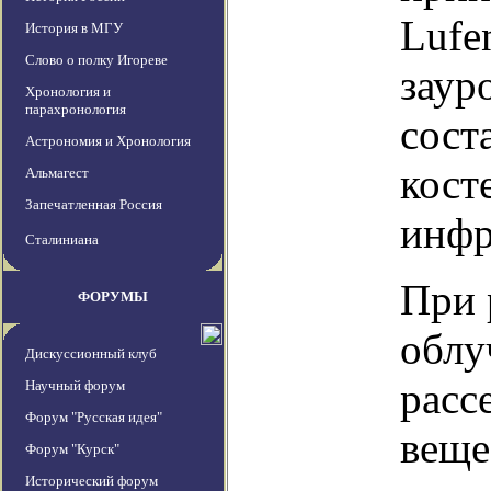
Lufe
История в МГУ
Слово о полку Игореве
заур
Хронология и
парахронология
сост
Астрономия и Хронология
кост
Альмагест
Запечатленная Россия
инфр
Сталиниана
При 
ФОРУМЫ
облу
Дискуссионный клуб
расс
Научный форум
Форум "Русская идея"
веще
Форум "Курск"
Исторический форум