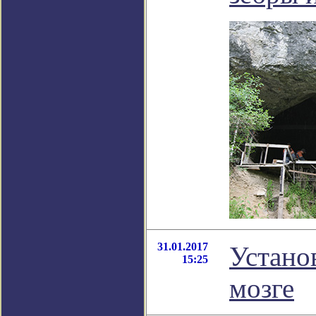
31.01.2017
Устано
15:25
мозге