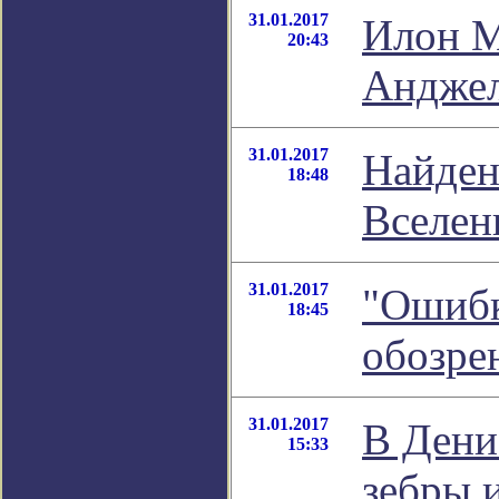
31.01.2017
Илон М
20:43
Андже
31.01.2017
Найден
18:48
Вселен
31.01.2017
"Ошибк
18:45
обозре
31.01.2017
В Дени
15:33
зебры 