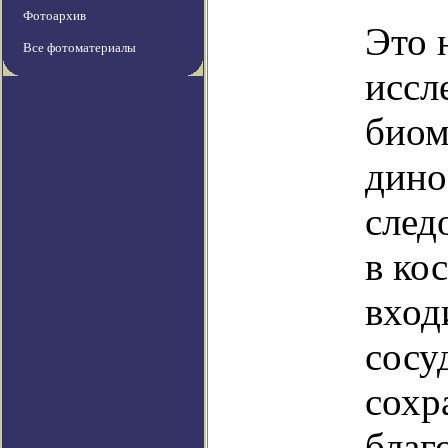
Фотоархив
Это 
Все фотоматериалы
иссл
биом
дино
след
в ко
вход
сосу
сохр
благ