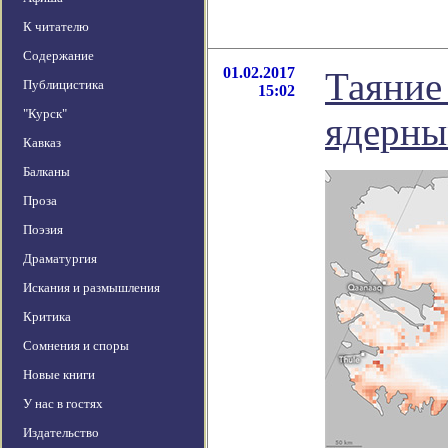
К читателю
Содержание
01.02.2017
Таяние
Публицистика
15:02
"Курск"
ядерны
Кавказ
Балканы
Проза
Поэзия
Драматургия
Искания и размышления
Критика
Сомнения и споры
Новые книги
У нас в гостях
Издательство