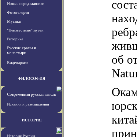
сост
Новые передвжиники
Фотогалерея
нахо
Музыка
ребр
"Неизвестные" музеи
Риторика
живш
Русские храмы и
монастыри
об о
Видеоархив
Natu
ФИЛОСОФИЯ
Окам
Современная русская мысль
юрск
Искания и размышления
кита
ИСТОРИЯ
прин
История России