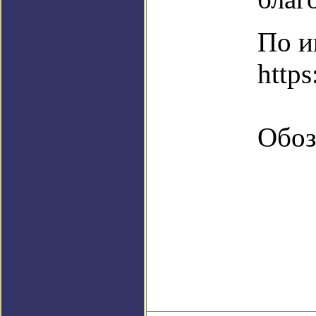
По и
https
Обоз