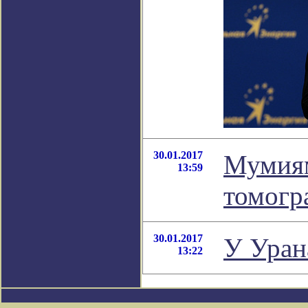
30.01.2017
Мумиям
13:59
томог
30.01.2017
У Уран
13:22