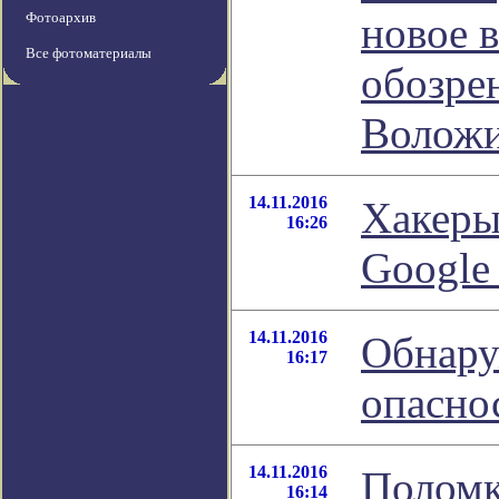
Фотоархив
новое 
Все фотоматериалы
обозре
Волож
14.11.2016
Хакеры
16:26
Google
14.11.2016
Обнару
16:17
опасно
14.11.2016
Поломк
16:14