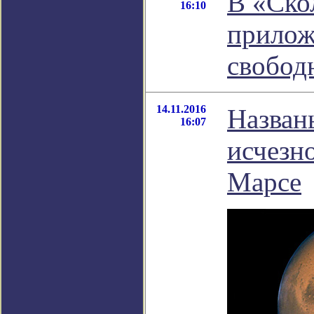
В «Ско
16:10
прилож
свобод
14.11.2016
Назван
16:07
исчезн
Марсе