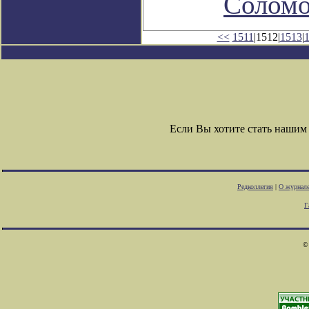
Соломо
<<
1511
|1512|
1513
|
Если Вы хотите стать наши
Редколлегия
|
О журнал
Г
©