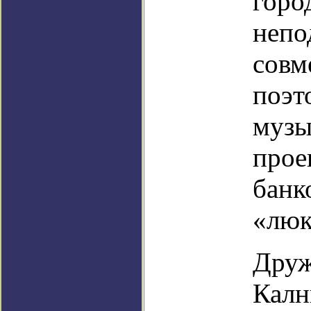
горо
непо
совм
поэт
музы
прое
банк
«люк
Друж
Калн