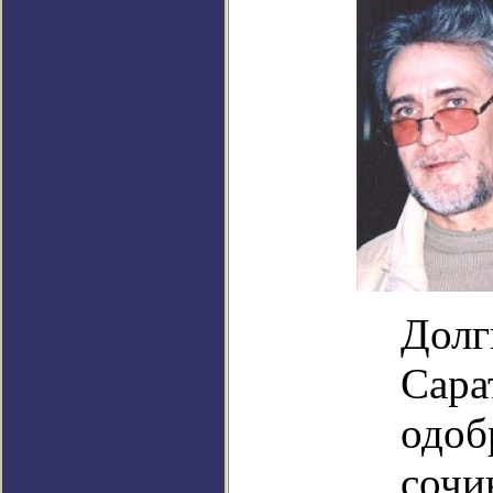
Долг
Сара
одоб
сочи