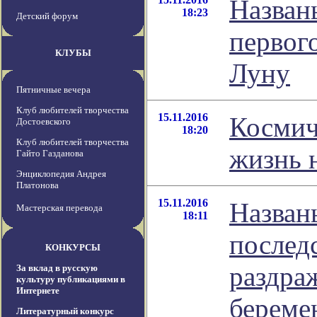
Назван
18:23
Детский форум
первог
КЛУБЫ
Луну
Пятничные вечера
Клуб любителей творчества
15.11.2016
Космич
Достоевского
18:20
Клуб любителей творчества
жизнь 
Гайто Газданова
Энциклопедия Андрея
Платонова
15.11.2016
Назван
Мастерская перевода
18:11
послед
КОНКУРСЫ
раздра
За вклад в русскую
культуру публикациями в
Интернете
береме
Литературный конкурс