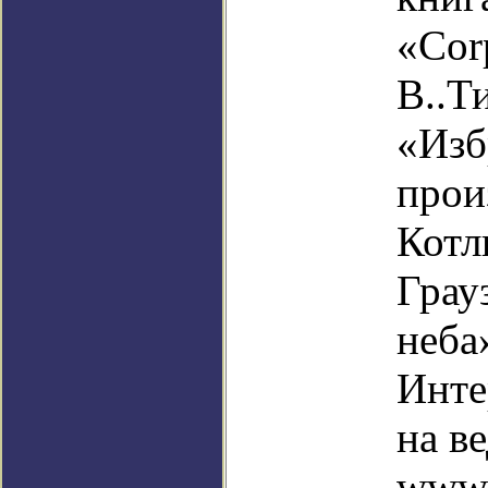
«Cor
В..Т
«Изб
прои
Котл
Грау
неба
Инте
на в
www.