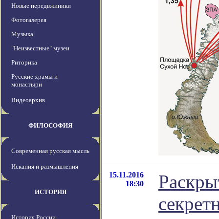
Новые передвжиники
Фотогалерея
Музыка
"Неизвестные" музеи
Риторика
Русские храмы и
монастыри
Видеоархив
ФИЛОСОФИЯ
Современная русская мысль
Искания и размышления
15.11.2016
Раскры
18:30
ИСТОРИЯ
секрет
История России