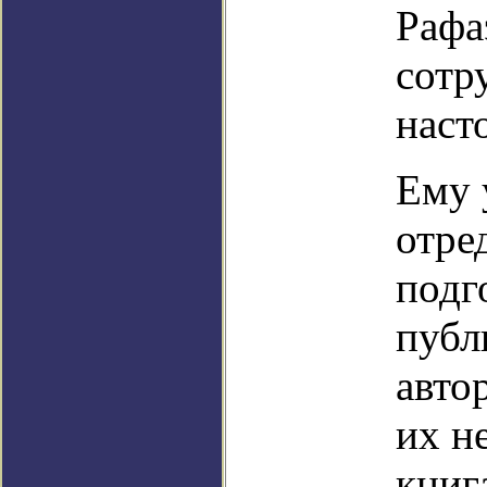
Рафа
сотр
наст
Ему 
отре
подг
публ
авто
их н
книг