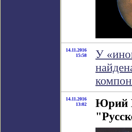
14.11.2016
У «ино
15:58
найден
компон
14.11.2016
Юрий 
13:02
"Русск