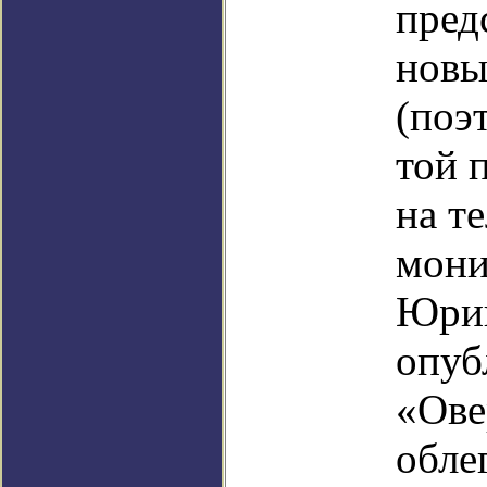
пред
новы
(поэ
той 
на т
мони
Юрию
опуб
«Ове
обле