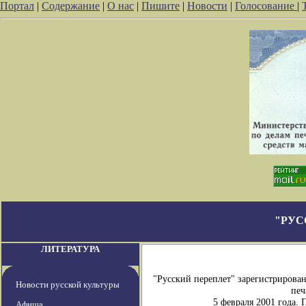
Портал
|
Содержание
|
О нас
|
Пишите
|
Новости
|
Голосование
|
"РУС
ЛИТЕРАТУРА
"Русский переплет" зарегистрирова
Новости русской культуры
печ
5 февраля 2001 года.
Афиша