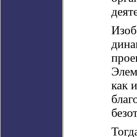
деят
Изоб
дина
прое
Элем
как и
благ
безо
Тогд