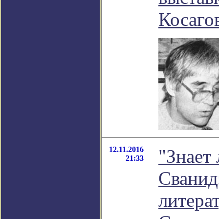
Косаго
12.11.2016
"Знает
21:33
Сванидз
литера