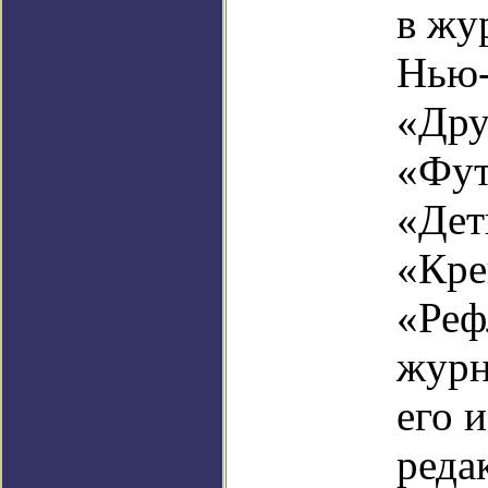
в жу
Нью-
«Дру
«Фут
«Дет
«Кре
«Реф
журн
его 
реда