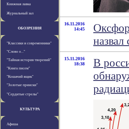
Книжная лавка
Журнальный зал
16.11.2016
Оксфор
ОБОЗРЕНИЯ
14:45
назвал 
"Классики и современники"
"Слово о..."
15.11.2016
В росс
"Тайная история творений"
18:38
"Книга писем"
обнару
"Кошачий ящик"
радиац
"Золотые прииски"
"Сердитые стрелы"
КУЛЬТУРА
Афиша