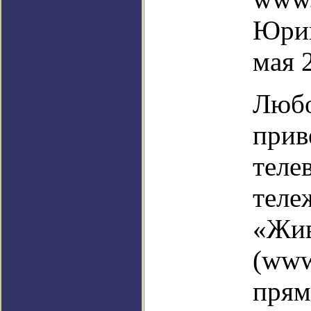
Юрий
мая 
Любо
прив
теле
теле
«Жив
(www.
прям