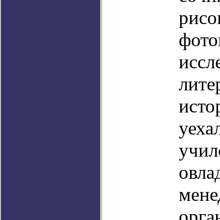
рисо
фото
иссл
лите
исто
уеха
учил
овла
мене
орга