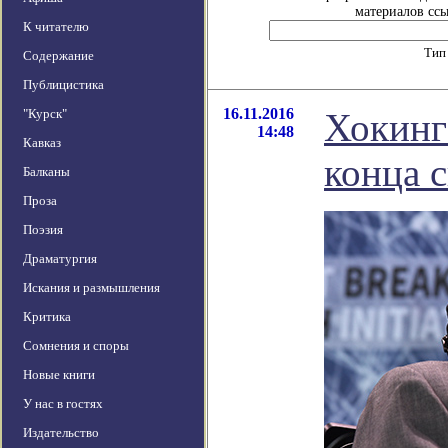
материалов ссы
К читателю
Тип
Содержание
Публицистика
16.11.2016
"Курск"
Хокинг
14:48
Кавказ
конца с
Балканы
Проза
Поэзия
Драматургия
Искания и размышления
Критика
Сомнения и споры
Новые книги
У нас в гостях
Издательство