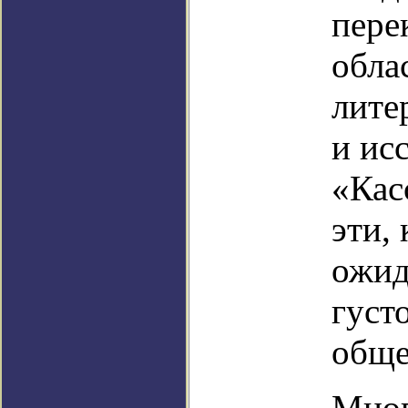
пере
обла
лите
и ис
«Кас
эти, 
ожид
густ
обще
Мног