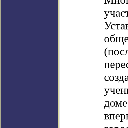
учас
Уста
обще
(пос
пере
созд
учен
доме
впер