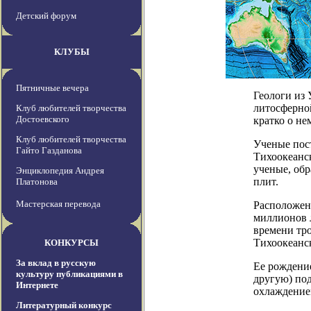
Детский форум
КЛУБЫ
Пятничные вечера
Геологи из
литосферно
Клуб любителей творчества
Достоевского
кратко о не
Клуб любителей творчества
Ученые пос
Гайто Газданова
Тихоокеанс
ученые, обр
Энциклопедия Андрея
плит.
Платонова
Мастерская перевода
Расположен
миллионов л
времени тр
Тихоокеанс
КОНКУРСЫ
За вклад в русскую
Ее рождени
культуру публикациями в
другую) по
Интернете
охлаждение
Литературный конкурс