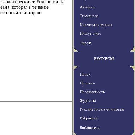
я геологически стабильными. К
еана, которая в течение
Авторам
уют описать историю
О журнале
Как читать журнал
Пишут о нас
Тираж
РЕСУРСЫ
Поиск
Проекты
Посещаемость
Журналы
Русские писатели и поэты
Избранное
Библиотеки