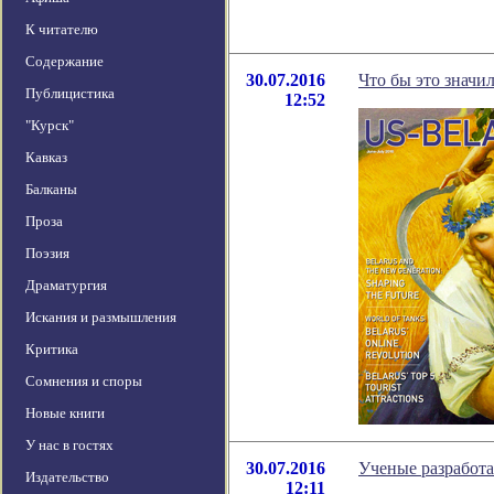
К читателю
Содержание
30.07.2016
Что бы это значи
Публицистика
12:52
"Курск"
Кавказ
Балканы
Проза
Поэзия
Драматургия
Искания и размышления
Критика
Сомнения и споры
Новые книги
У нас в гостях
30.07.2016
Ученые разработа
Издательство
12:11