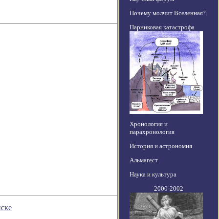
Почему молчит Вселенная?
Парниковая катастрофа
Хронология и
парахронология
История и астрономия
Альмагест
Наука и культура
2000-2002
иске