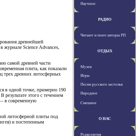
Научпоп
РАДИО
Читают и поют авторы РП
ирования древнейшей
 журнале Science Advances,
ОТДЫХ
цию самой древней части
Музеи
овременная плита, как показали
иц трех древних литосферных
Игры
Песни русского застолья
я в одной точке, примерно 190
Народное
 результате этого с течением
 — в современную
Смешное
ной литосферной плиты под
О НАС
нгея) и постепенным
Редколлегия