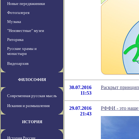
Новые передвжиники
Фотогалерея
Музыка
"Неизвестные" музеи
Риторика
Русские храмы и
монастыри
Видеоархив
ФИЛОСОФИЯ
30.07.2016
Раскрыт принцип
11:53
Современная русская мысль
Искания и размышления
29.07.2016
РФФИ - это наше
21:43
ИСТОРИЯ
История России