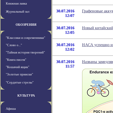
Книжная лавка
30.07.2016
Графеновые аккум
Журнальный зал
12:07
ОБОЗРЕНИЯ
30.07.2016
Новый китайский 
12:05
"Классики и современники"
30.07.2016
НАСА успешно ис
"Слово о..."
12:02
"Тайная история творений"
"Книга писем"
30.07.2016
Названы замедля
11:57
"Кошачий ящик"
"Золотые прииски"
"Сердитые стрелы"
КУЛЬТУРА
Афиша