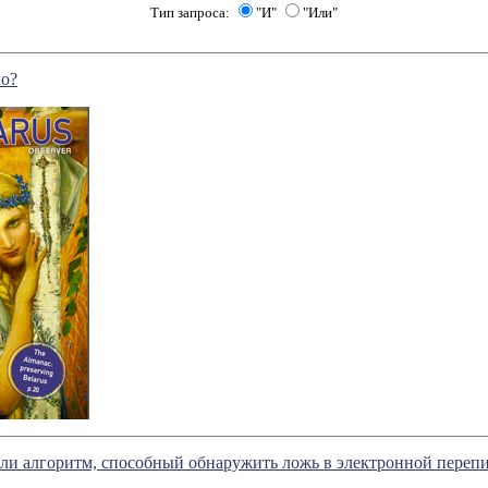
Тип запроса:
"И"
"Или"
ло?
ли алгоритм, способный обнаружить ложь в электронной переп