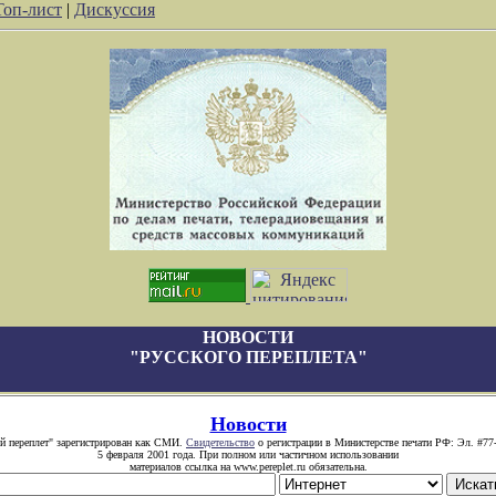
Топ-лист
|
Дискуссия
НОВОСТИ
"РУССКОГО ПЕРЕПЛЕТА"
Новости
й переплет" зарегистрирован как СМИ.
Свидетельство
о регистрации в Министерстве печати РФ: Эл. #77
5 февраля 2001 года. При полном или частичном использовании
материалов ссылка на www.pereplet.ru обязательна.