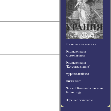
Космические новости
Энциклопедия
космонавтика
Энциклопедия
"Естествознание"
Журнальный зал
Физматлит
News of Russian Science and
Technology
Научные семинары