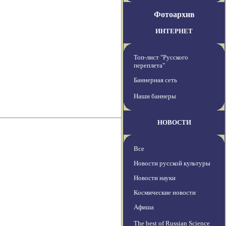
Фотоархив
ИНТЕРНЕТ
Топ-лист "Русского
переплета"
Баннерная сеть
Наши баннеры
НОВОСТИ
Все
Новости русской культуры
Новости науки
Космические новости
Афиша
The best of Russian Science