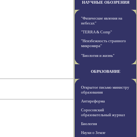
НАУЧНЫЕ ОБОЗРЕНИЯ
"Физические явления на
небесах"
"TERRA & Comp"
"Неизбежность странного
микромира"
"Биология и жизнь"
ОБРАЗОВАНИЕ
Открытое письмо министру
образования
Антиреформа
Соросовский
образовательный журнал
Биология
Науки о Земле