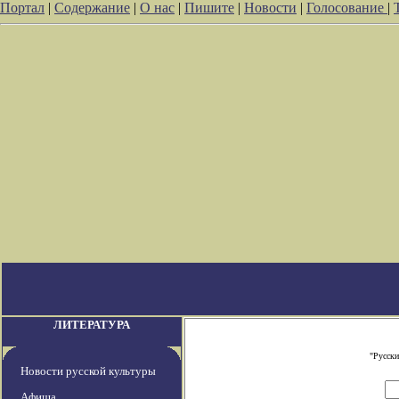
Портал
|
Содержание
|
О нас
|
Пишите
|
Новости
|
Голосование
|
ЛИТЕРАТУРА
"Русски
Новости русской культуры
Афиша