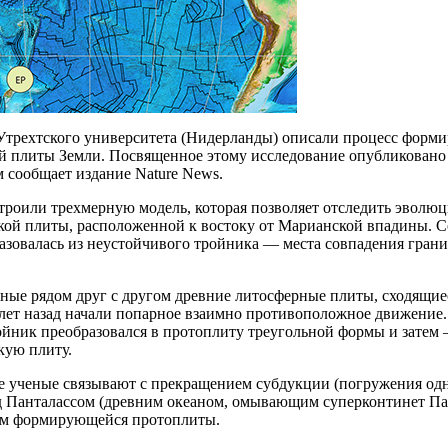
 Утрехтского университета (Нидерланды) описали процесс форм
й плиты Земли. Посвященное этому исследование опубликовано в
м сообщает издание Nature News.
троили трехмерную модель, которая позволяет отследить эволю
кой плиты, расположенной к востоку от Марианской впадины. С
азовалась из неустойчивого тройника — места совпадения гран
ные рядом друг с другом древние литосферные плиты, сходящиес
ет назад начали попарное взаимно противоположное движение. В
ойник преобразовался в протоплиту треугольной формы и затем
кую плиту.
е ученые связывают с прекращением субдукции (погружения од
д Панталассом (древним океаном, омывающим суперконтинет Па
м формирующейся протоплиты.