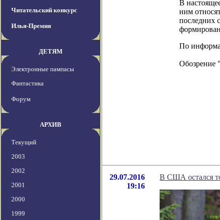
В настоящее
Читательский конкурс
ним относят
последних с
Илья-Премия
формирован
По информаци
ДЕТЯМ
Обозрение 
Электронные пампасы
Фантастика
Форум
АРХИВ
Текущий
2003
2002
29.07.2016
В США остался т
2001
19:16
2000
1999