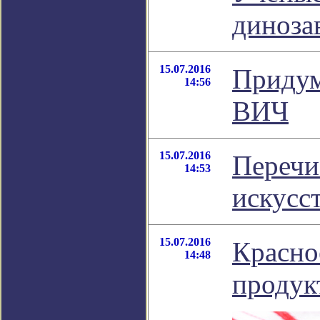
диноза
15.07.2016
Придум
14:56
ВИЧ
15.07.2016
Перечи
14:53
искусс
15.07.2016
Красно
14:48
продук