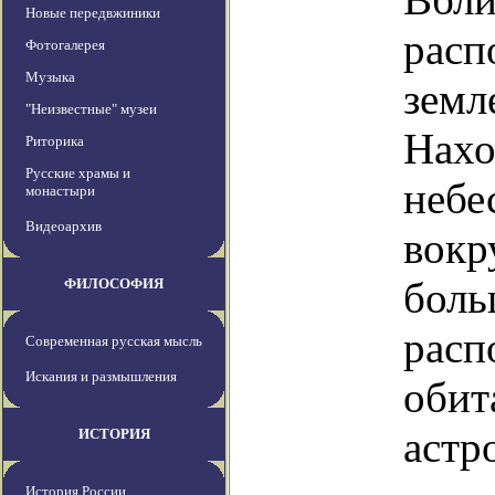
Новые передвжиники
расп
Фотогалерея
Музыка
земл
"Неизвестные" музеи
Нахо
Риторика
Русские храмы и
небе
монастыри
Видеоархив
вокр
боль
ФИЛОСОФИЯ
расп
Современная русская мысль
Искания и размышления
обит
астр
ИСТОРИЯ
История России