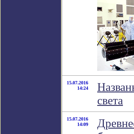
15.07.2016
Назван
14:24
света
15.07.2016
Древне
14:09