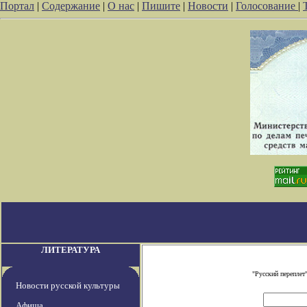
Портал
|
Содержание
|
О нас
|
Пишите
|
Новости
|
Голосование
|
ЛИТЕРАТУРА
"Русский переплет
Новости русской культуры
Афиша