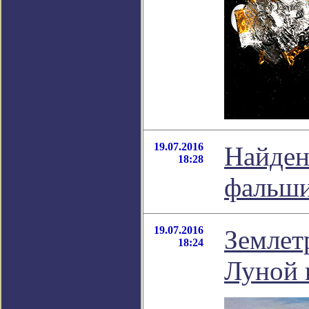
19.07.2016
Найден
18:28
фальши
19.07.2016
Землет
18:24
Луной 