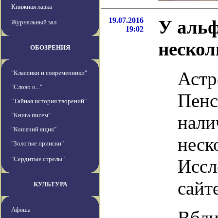
Книжная лавка
19.07.2016
У альф
Журнальный зал
19:02
нескол
ОБОЗРЕНИЯ
Астр
"Классики и современники"
"Слово о..."
Пенс
"Тайная история творений"
"Книга писем"
нали
"Кошачий ящик"
неск
"Золотые прииски"
"Сердитые стрелы"
Иссл
сайте
КУЛЬТУРА
Афиша
Вбли