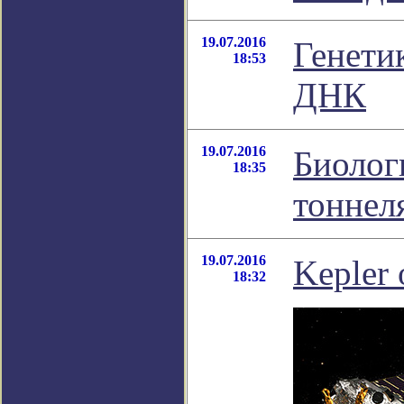
19.07.2016
Генети
18:53
ДНК
19.07.2016
Биолог
18:35
тоннел
19.07.2016
Kepler
18:32