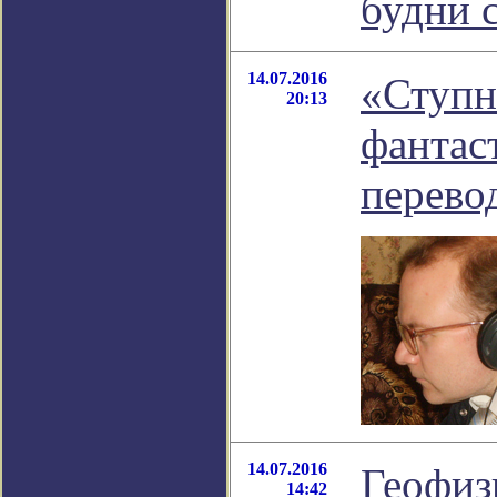
будни 
14.07.2016
«Ступн
20:13
фантас
перево
14.07.2016
Геофиз
14:42