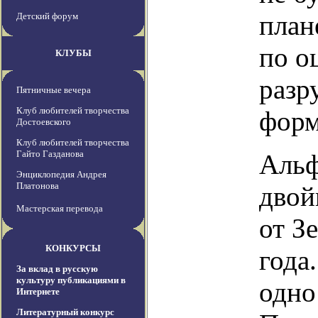
план
Детский форум
по о
КЛУБЫ
разр
Пятничные вечера
Клуб любителей творчества
форм
Достоевского
Клуб любителей творчества
Гайто Газданова
Альф
Энциклопедия Андрея
Платонова
двой
Мастерская перевода
от З
КОНКУРСЫ
года
За вклад в русскую
культуру публикациями в
одно
Интернете
Литературный конкурс