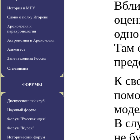
Вбли
История в МГУ
оцен
Слово о полку Игореве
Хронология и
одно
парахронология
Астрономия и Хронология
Там 
Альмагест
пред
Запечатленная Россия
Сталиниана
К св
ФОРУМЫ
помо
Дискуссионный клуб
моде
Научный форум
В сл
Форум "Русская идея"
Форум "Курск"
не б
Исторический форум