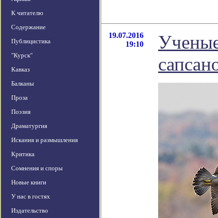
К читателю
Содержание
19.07.2016
Ученые
Публицистика
19:10
"Курск"
сапсан
Кавказ
Балканы
Проза
Поэзия
Драматургия
Искания и размышления
Критика
Сомнения и споры
Новые книги
У нас в гостях
Издательство