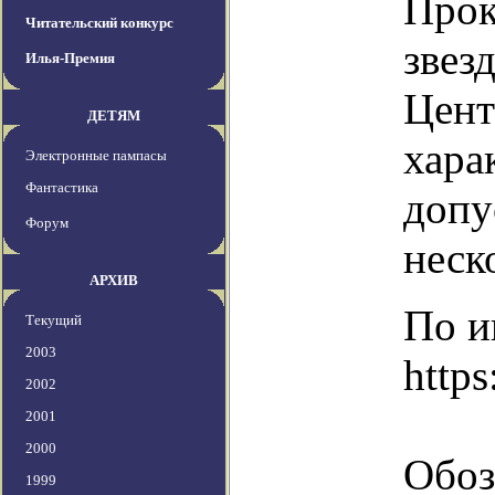
Прок
Читательский конкурс
звез
Илья-Премия
Цент
ДЕТЯМ
хара
Электронные пампасы
Фантастика
допу
Форум
неск
АРХИВ
По и
Текущий
2003
https
2002
2001
2000
Обоз
1999