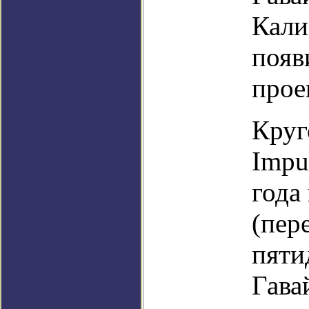
Кали
появ
прое
Круг
Impu
года
(пер
пяти
Гава