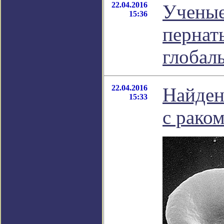
22.04.2016
Ученые
15:36
пернат
глобал
22.04.2016
Найден
15:33
с рако