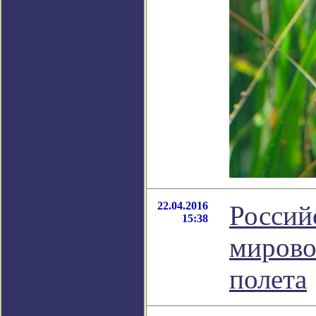
22.04.2016
Россий
15:38
мирово
полета