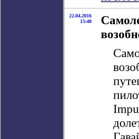
22.04.2016
Самоле
15:48
возобн
Само
возо
путе
пило
Impu
доле
Гава