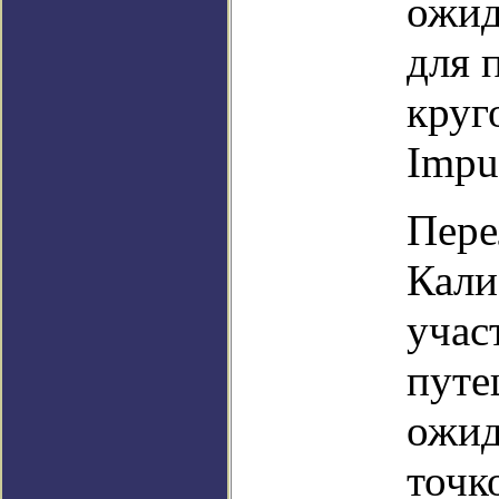
ожид
для 
круг
Impul
Пере
Кали
учас
путе
ожид
точк