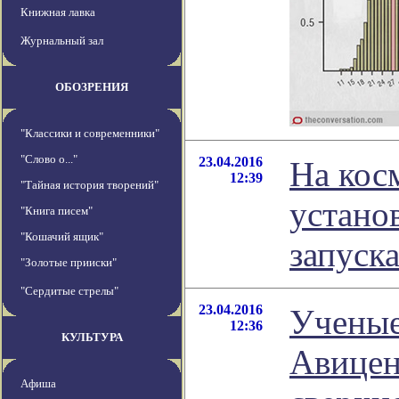
Книжная лавка
Журнальный зал
ОБОЗРЕНИЯ
"Классики и современники"
"Слово о..."
23.04.2016
На кос
12:39
"Тайная история творений"
устано
"Книга писем"
"Кошачий ящик"
запуск
"Золотые прииски"
"Сердитые стрелы"
23.04.2016
Ученые
12:36
КУЛЬТУРА
Авицен
Афиша