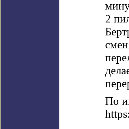
мину
2 пи
Берт
смен
пере
дела
пере
По и
https