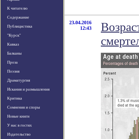
К читателю
Содержание
23.04.2016
Возрас
Публицистика
12:43
"Курск"
смерте
Кавказ
Балканы
Проза
Поэзия
Драматургия
Искания и размышления
Критика
Сомнения и споры
Новые книги
У нас в гостях
Издательство