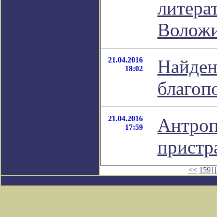
литера
Волож
21.04.2016
Найден
18:02
благоп
21.04.2016
Антроп
17:59
пристр
<<
1591
|