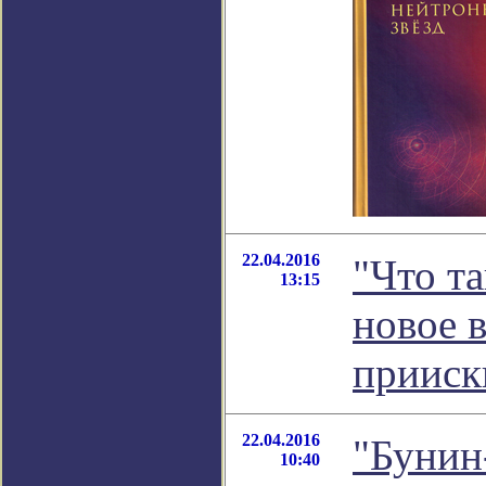
22.04.2016
"Что та
13:15
новое 
прииск
22.04.2016
"Бунин-
10:40