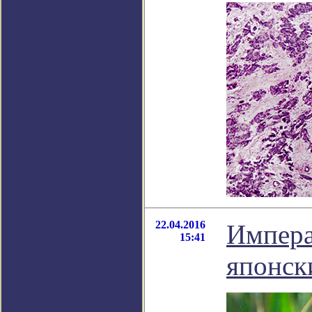
22.04.2016
Импера
15:41
японск