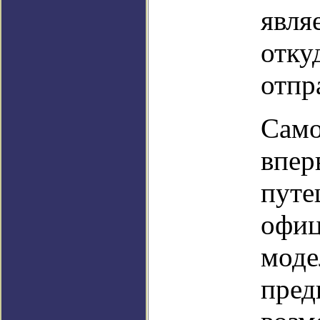
явля
отку
отпр
Само
впер
путе
офиц
моде
пред