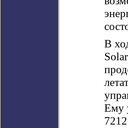
возм
энер
сост
В хо
Sola
прод
лета
упра
Ему 
7212