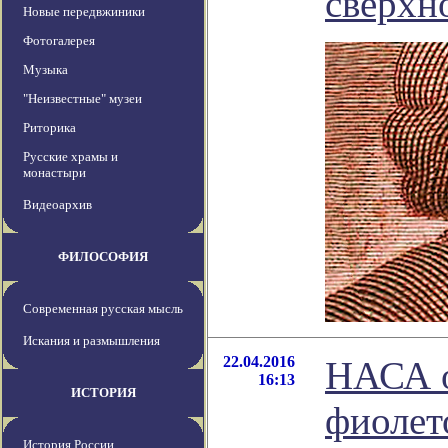
сверхн
Новые передвжиники
Фотогалерея
Музыка
"Неизвестные" музеи
Риторика
Русские храмы и
монастыри
Видеоархив
ФИЛОСОФИЯ
Современная русская мысль
Искания и размышления
22.04.2016
НАСА о
16:13
ИСТОРИЯ
фиолет
История России