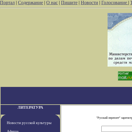
Портал
|
Содержание
|
О нас
|
Пишите
|
Новости
|
Голосование
|
ЛИТЕРАТУРА
"Русский переплет" зареги
Новости русской культуры
Афиша