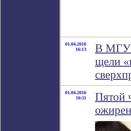
01.04.2016
В МГУ 
16:13
щели «
сверхп
01.04.2016
Пятой 
16:11
ожирен