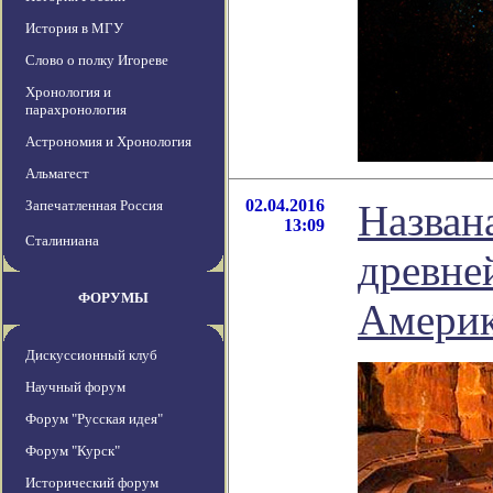
История в МГУ
Слово о полку Игореве
Хронология и
парахронология
Астрономия и Хронология
Альмагест
02.04.2016
Запечатленная Россия
Назван
13:09
Сталиниана
древне
ФОРУМЫ
Амери
Дискуссионный клуб
Научный форум
Форум "Русская идея"
Форум "Курск"
Исторический форум