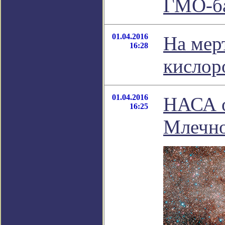
ГМО-б
01.04.2016
На мер
16:28
кислор
01.04.2016
НАСА о
16:25
Млечно