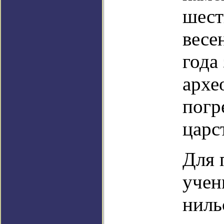
шест
весе
года
архе
погр
царс
Для 
учен
ниль