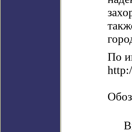
захо
такж
горо
По и
http:
Обоз
В