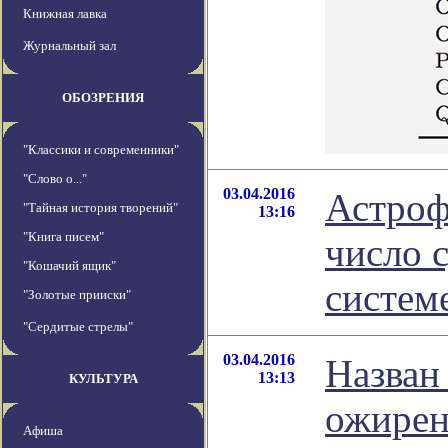
Книжная лавка
Журнальный зал
ОБОЗРЕНИЯ
"Классики и современники"
"Слово о..."
03.04.2016
Астроф
"Тайная история творений"
13:16
"Книга писем"
число 
"Кошачий ящик"
систем
"Золотые прииски"
"Сердитые стрелы"
03.04.2016
Назван
13:13
КУЛЬТУРА
ожирен
Афиша