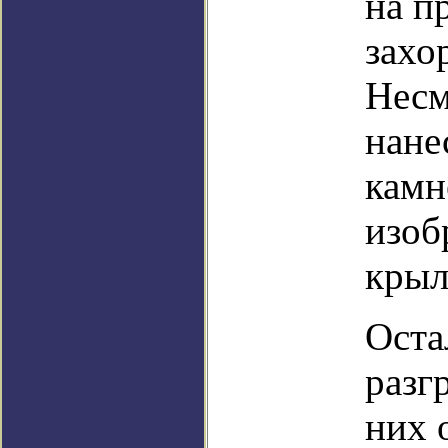
на п
захо
Несм
нане
камн
изоб
крыл
Оста
разг
них 