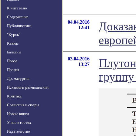
К читателю
Содержание
04.04.2016
Доказа
Публицистика
12:41
"Курск"
европе
Кавказ
Балканы
03.04.2016
Плутон
Проза
13:27
Поэзия
группу
Драматургия
Искания и размышления
Критика
Сомнения и споры
Новые книги
У нас в гостях
Издательство