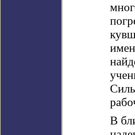
мног
погр
кувш
имен
найд
учен
Силь
рабо
В бл
наде