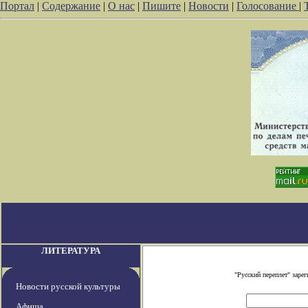
Портал
|
Содержание
|
О нас
|
Пишите
|
Новости
|
Голосование
|
ЛИТЕРАТУРА
"Русский переплет" зар
Новости русской культуры
Афиша