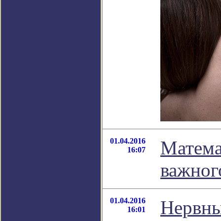
01.04.2016
Матема
16:07
важног
01.04.2016
Нервны
16:01