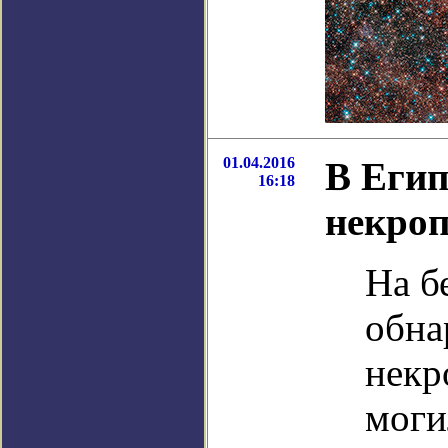
01.04.2016
В Егип
16:18
некро
На б
обна
некр
моги