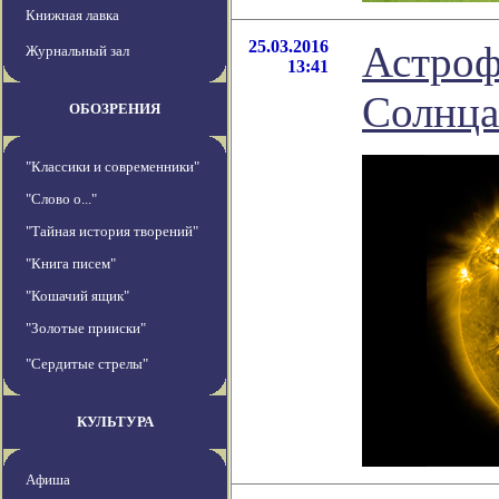
Книжная лавка
25.03.2016
Астроф
Журнальный зал
13:41
Солнца
ОБОЗРЕНИЯ
"Классики и современники"
"Слово о..."
"Тайная история творений"
"Книга писем"
"Кошачий ящик"
"Золотые прииски"
"Сердитые стрелы"
КУЛЬТУРА
Афиша