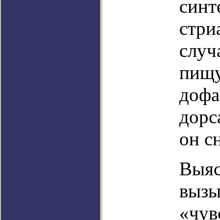
синт
стри
случ
пищу
дофа
дорс
он с
Выяс
вызы
«чув