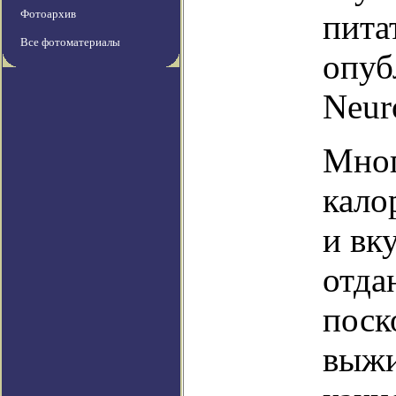
Фотоархив
пита
Все фотоматериалы
опуб
Neur
Мног
кало
и вк
отда
поск
выжи