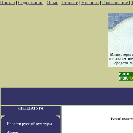
Портал
|
Содержание
|
О нас
|
Пишите
|
Новости
|
Голосование
|
ЛИТЕРАТУРА
"Русский перепле
Новости русской культуры
Афиша