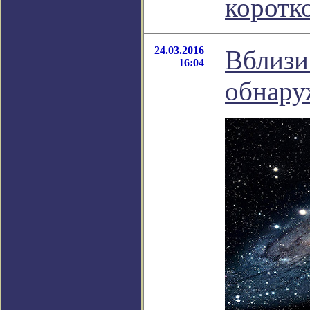
коротк
24.03.2016
Вблизи
16:04
обнару