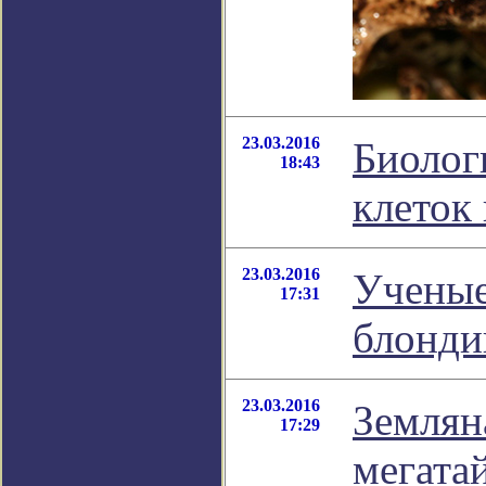
23.03.2016
Биолог
18:43
клеток
23.03.2016
Ученые
17:31
блонди
23.03.2016
Землян
17:29
мегата