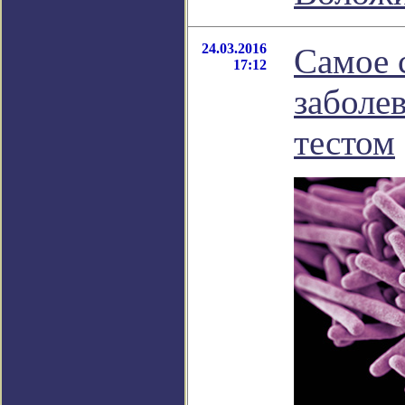
24.03.2016
Самое 
17:12
заболе
тестом