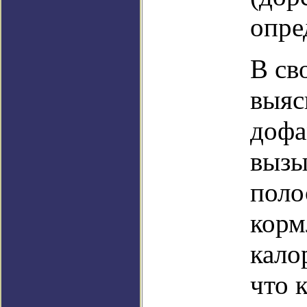
опре
В св
выяс
дофа
вызы
поло
корм
кало
что 