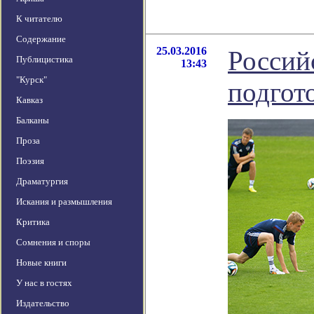
К читателю
Содержание
25.03.2016
Россий
Публицистика
13:43
"Курск"
подгот
Кавказ
Балканы
Проза
Поэзия
Драматургия
Искания и размышления
Критика
Сомнения и споры
Новые книги
У нас в гостях
Издательство