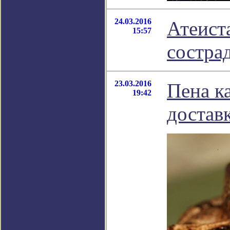
24.03.2016
Атеист
15:57
состра
23.03.2016
Пена к
19:42
достав