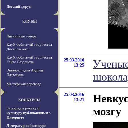
Детский форум
КЛУБЫ
Пятничные вечера
Клуб любителей творчества
Достоевского
Клуб любителей творчества
25.03.2016
Ученые
Гайто Газданова
13:25
Энциклопедия Андрея
шокола
Платонова
Мастерская перевода
25.03.2016
Невкус
13:21
КОНКУРСЫ
мозгу
За вклад в русскую
культуру публикациями в
Интернете
Литературный конкурс