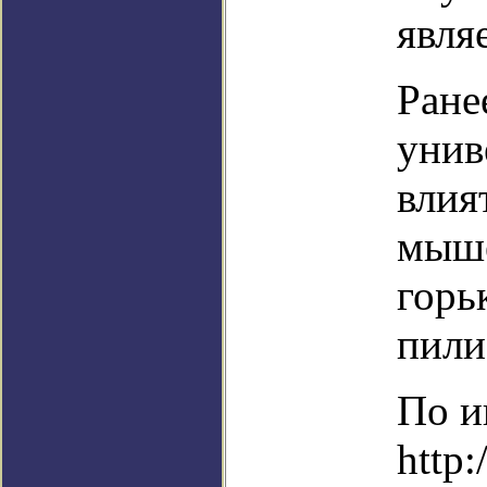
явля
Ране
унив
влия
мыше
горь
пили
По и
http: