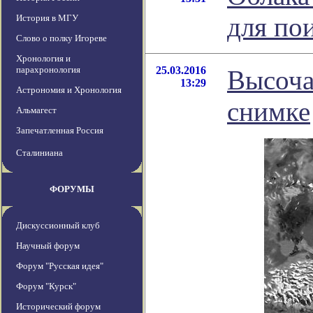
для по
История в МГУ
Слово о полку Игореве
Хронология и
парахронология
25.03.2016
Высоча
13:29
Астрономия и Хронология
снимке
Альмагест
Запечатленная Россия
Сталиниана
ФОРУМЫ
Дискуссионный клуб
Научный форум
Форум "Русская идея"
Форум "Курск"
Исторический форум