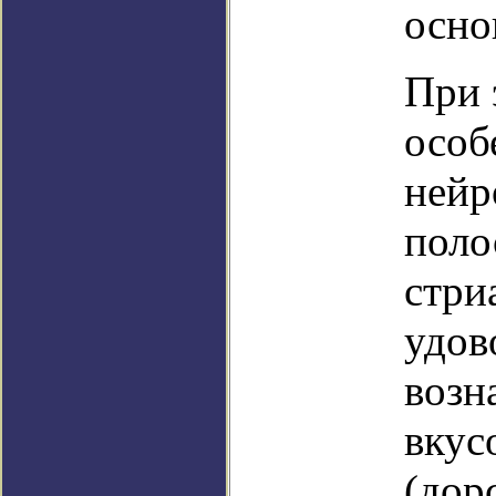
осно
При 
особ
нейр
поло
стри
удов
возн
вкус
(дор