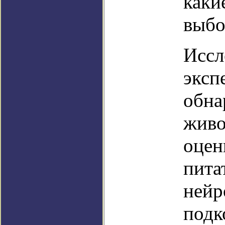
каки
выбо
Иссл
эксп
обна
живо
оцен
пита
нейр
подк