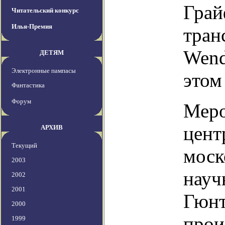
Грай
Читательский конкурс
Илья-Премия
тран
Wend
ДЕТЯМ
Электронные пампасы
этом
Фантастика
Форум
Меро
цент
АРХИВ
Текущий
моск
2003
науч
2002
2001
Гюнт
2000
прои
1999