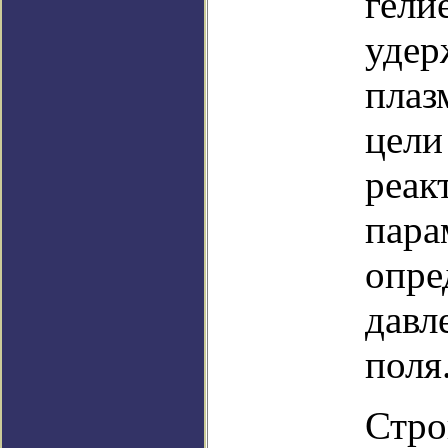
гели
удер
плаз
цели
реак
пара
опре
давл
поля
Стро