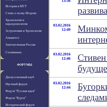
13:36
История в МГУ
развив
Слово о полку Игореве
Хронология и
парахронология
03.02.2016
Минком
12:49
Астрономия и Хронология
интерн
Альмагест
Запечатленная Россия
Сталиниана
03.02.2016
Стивен
12:46
ФОРУМЫ
будуще
Дискуссионный клуб
03.02.2016
Бугорк
Научный форум
12:44
Форум "Русская идея"
следам
Форум "Курск"
Исторический форум