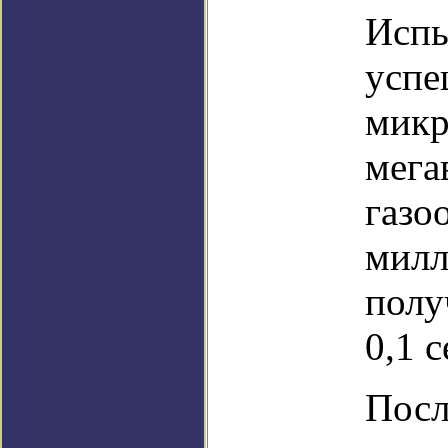
Испы
успе
микр
мега
газо
милл
полу
0,1 
Посл