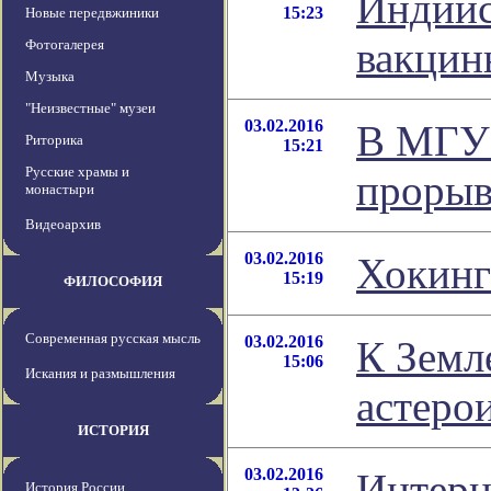
Индийс
15:23
Новые передвжиники
вакцин
Фотогалерея
Музыка
"Неизвестные" музеи
03.02.2016
В МГУ 
Риторика
15:21
Русские храмы и
прорыв
монастыри
Видеоархив
03.02.2016
Хокинг
15:19
ФИЛОСОФИЯ
Современная русская мысль
03.02.2016
К Земл
15:06
Искания и размышления
астеро
ИСТОРИЯ
03.02.2016
Интерн
История России