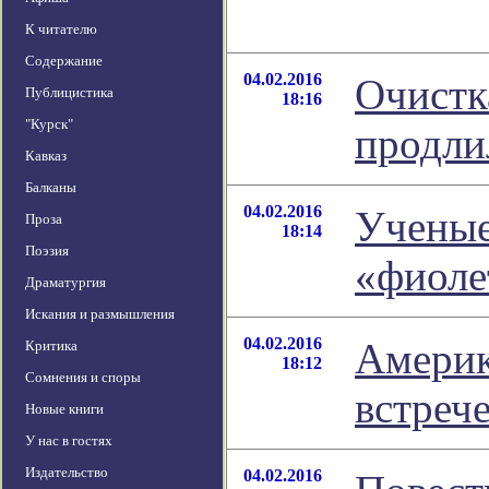
К читателю
Содержание
04.02.2016
Очистк
Публицистика
18:16
"Курск"
продли
Кавказ
Балканы
04.02.2016
Ученые
Проза
18:14
Поэзия
«фиоле
Драматургия
Искания и размышления
04.02.2016
Америк
Критика
18:12
Сомнения и споры
встреч
Новые книги
У нас в гостях
Издательство
04.02.2016