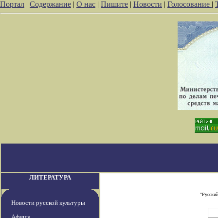
Портал
|
Содержание
|
О нас
|
Пишите
|
Новости
|
Голосование
|
ЛИТЕРАТУРА
"Русский
Новости русской культуры
Афиша