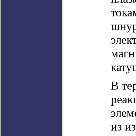
тока
шнур
элек
магн
кату
В те
реак
элем
из и