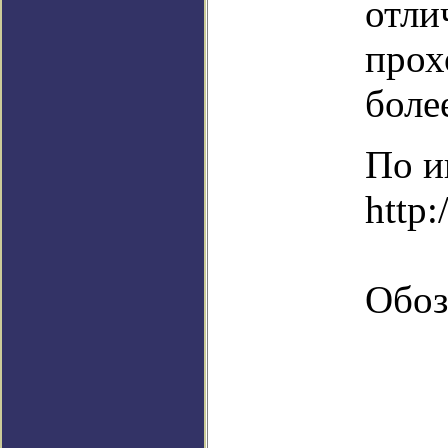
отли
прох
боле
По и
http:
Обоз