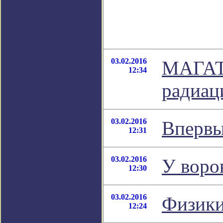
03.02.2016
МАГАТЭ
12:34
радиац
03.02.2016
Впервы
12:31
03.02.2016
У воро
12:30
03.02.2016
Физики
12:24