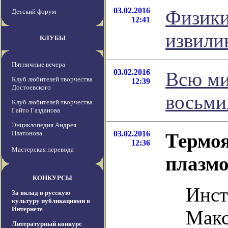
03.02.2016
Физики
Детский форум
12:41
извили
КЛУБЫ
Пятничные вечера
03.02.2016
Всю ми
Клуб любителей творчества
12:39
Достоевского
восьми
Клуб любителей творчества
Гайто Газданова
Энциклопедия Андрея
Платонова
03.02.2016
Термоя
12:36
Мастерская перевода
плазмо
КОНКУРСЫ
Инст
За вклад в русскую
культуру публикациями в
Интернете
Макс
Литературный конкурс