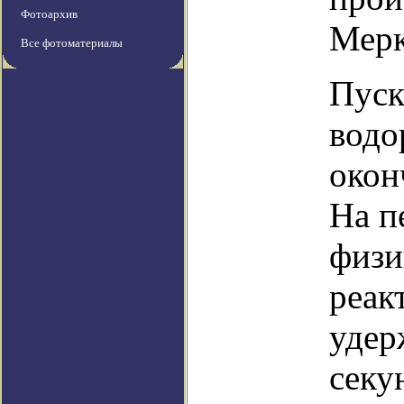
Фотоархив
Мерк
Все фотоматериалы
Пуск
водо
окон
На п
физи
реак
удер
секу