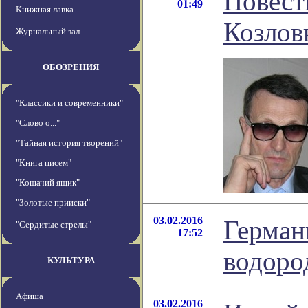
Повест
01:49
Книжная лавка
Козлов
Журнальный зал
ОБОЗРЕНИЯ
"Классики и современники"
"Слово о..."
"Тайная история творений"
"Книга писем"
"Кошачий ящик"
"Золотые прииски"
03.02.2016
Герман
"Сердитые стрелы"
17:52
водоро
КУЛЬТУРА
Афиша
03.02.2016