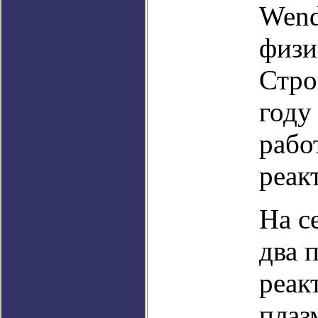
Wend
физи
Стро
году
рабо
реак
На с
два 
реак
плаз