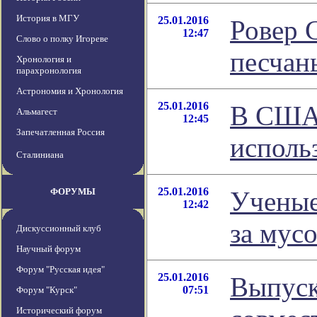
История в МГУ
25.01.2016
Ровер C
12:47
Слово о полку Игореве
песчан
Хронология и
парахронология
Астрономия и Хронология
25.01.2016
В США 
Альмагест
12:45
Запечатленная Россия
исполь
Сталиниана
25.01.2016
ФОРУМЫ
Ученые
12:42
за мус
Дискуссионный клуб
Научный форум
Форум "Русская идея"
25.01.2016
Выпус
07:51
Форум "Курск"
Исторический форум