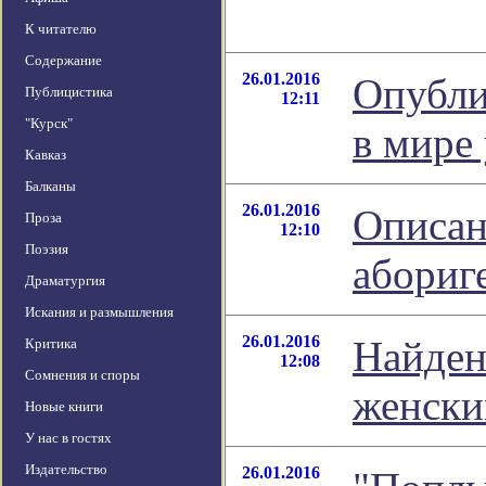
К читателю
Содержание
26.01.2016
Опубли
Публицистика
12:11
"Курск"
в мире
Кавказ
Балканы
26.01.2016
Описан
Проза
12:10
Поэзия
абориг
Драматургия
Искания и размышления
26.01.2016
Найден
Критика
12:08
Сомнения и споры
женски
Новые книги
У нас в гостях
Издательство
26.01.2016