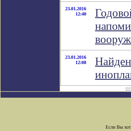
23.01.2016
Годово
12:40
напоми
вооруж
23.01.2016
Найден
12:08
инопла
<<
Если Вы хот