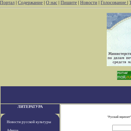
Портал
|
Содержание
|
О нас
|
Пишите
|
Новости
|
Голосование
|
ЛИТЕРАТУРА
"Русский переплет
Новости русской культуры
Афиша