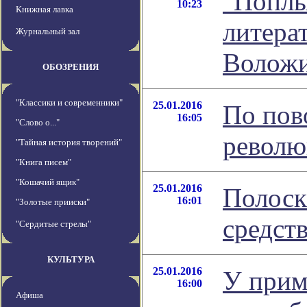
"Поплы
10:23
Книжная лавка
литера
Журнальный зал
Волож
ОБОЗРЕНИЯ
"Классики и современники"
25.01.2016
По пов
16:05
"Слово о..."
револ
"Тайная история творений"
"Книга писем"
"Кошачий ящик"
25.01.2016
Полоск
16:01
"Золотые прииски"
средст
"Сердитые стрелы"
КУЛЬТУРА
25.01.2016
У прим
16:00
Афиша