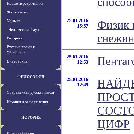
способ
Новые передвжиники
Фотогалерея
25.01.2016
Физик 
Музыка
15:57
"Неизвестные" музеи
снежин
Риторика
Русские храмы и
монастыри
25.01.2016
Пентаг
Видеоархив
12:53
ФИЛОСОФИЯ
25.01.2016
НАЙД
12:49
Современная русская мысль
ПРОСТ
Искания и размышления
СОСТО
ИСТОРИЯ
ЦИФР
История России