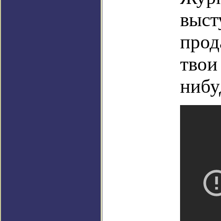
выст
прод
твои
нибу