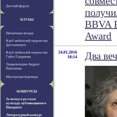
совмес
Детский форум
получи
КЛУБЫ
BBVA F
Award
Пятничные вечера
Клуб любителей творчества
Достоевского
24.01.2016
Два ве
Клуб любителей творчества
Гайто Газданова
18:14
Энциклопедия Андрея
Платонова
Мастерская перевода
КОНКУРСЫ
За вклад в русскую
культуру публикациями в
Интернете
Литературный конкурс