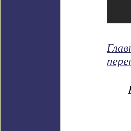
Глав
пере