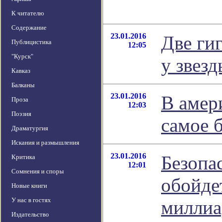
К читателю
Содержание
23.01.2016
Две ги
Публицистика
12:05
"Курск"
у звез
Кавказ
Балканы
23.01.2016
В амер
Проза
12:03
Поэзия
самое 
Драматургия
Искания и размышления
23.01.2016
Безопа
Критика
12:01
Сомнения и споры
обойде
Новые книги
У нас в гостях
миллиа
Издательство