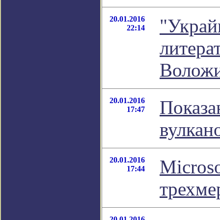
20.01.2016
"Украйи
22:14
литера
Волож
20.01.2016
Показа
17:47
вулкан
20.01.2016
Microso
17:44
трехме
20.01.2016