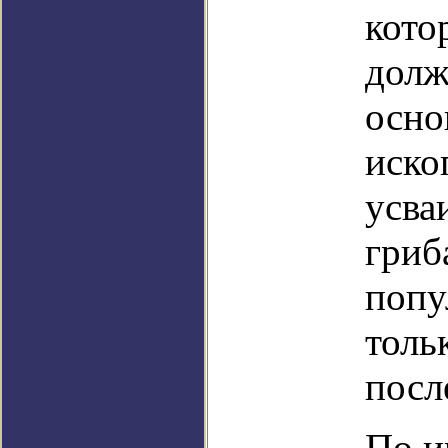
кото
долж
осно
иско
усва
гриб
попу
толь
посл
По и