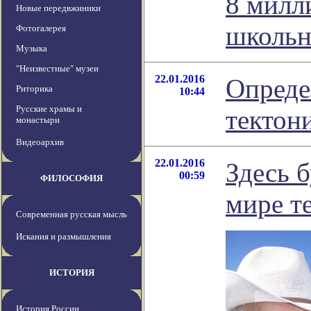
8 милл
Новые передвжиники
школьн
Фотогалерея
Музыка
"Неизвестные" музеи
22.01.2016
Опреде
Риторика
10:44
Русские храмы и
тектон
монастыри
Видеоархив
22.01.2016
Здесь 
00:59
ФИЛОСОФИЯ
мире т
Современная русская мысль
Искания и размышления
ИСТОРИЯ
История России