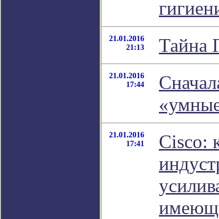
гигиен
21.01.2016
Тайна 
21:13
21.01.2016
Сначал
17:44
«умные
21.01.2016
Cisco: 
17:41
индуст
усилива
имеющи