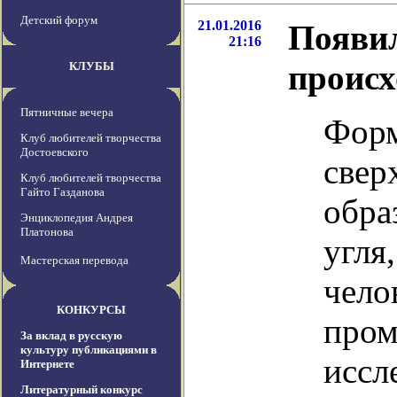
Детский форум
21.01.2016
Появил
21:16
происх
КЛУБЫ
Пятничные вечера
Форм
Клуб любителей творчества
Достоевского
свер
Клуб любителей творчества
Гайто Газданова
обра
Энциклопедия Андрея
Платонова
угля
Мастерская перевода
чело
КОНКУРСЫ
пром
За вклад в русскую
культуру публикациями в
иссл
Интернете
Литературный конкурс