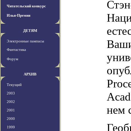
Стэн
Читательский конкурс
Наци
Илья-Премия
есте
ДЕТЯМ
Ваши
Электронные пампасы
Фантастика
унив
Форум
опуб
АРХИВ
Proce
Текущий
Acad
2003
2002
нем 
2001
2000
Геоб
1999