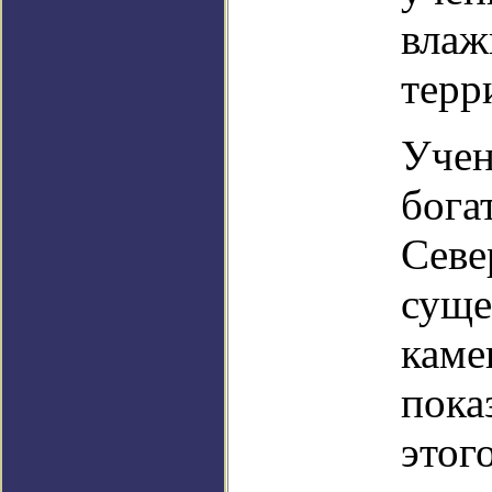
влаж
терр
Учен
бога
Севе
суще
каме
пока
этог