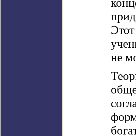
конц
прид
Этот
учен
не м
Теор
обще
согл
форм
бога