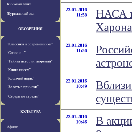
Книжная лавка
23.01.2016
НАСА п
Журнальный зал
11:58
Харона
ОБОЗРЕНИЯ
"Классики и современники"
23.01.2016
Россий
11:56
"Слово о..."
астрон
"Тайная история творений"
"Книга писем"
"Кошачий ящик"
22.01.2016
Вблизи
10:49
"Золотые прииски"
сущест
"Сердитые стрелы"
КУЛЬТУРА
22.01.2016
В акци
10:46
Афиша