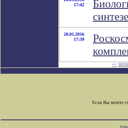
Биолог
17:42
синтез
20.01.2016
Роскос
17:39
компле
<<
1631
|
Если Вы хотите 
Редко