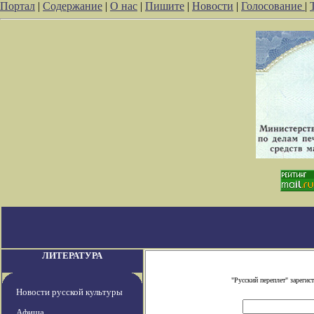
Портал
|
Содержание
|
О нас
|
Пишите
|
Новости
|
Голосование
|
ЛИТЕРАТУРА
"Русский переплет" зареги
Новости русской культуры
Афиша