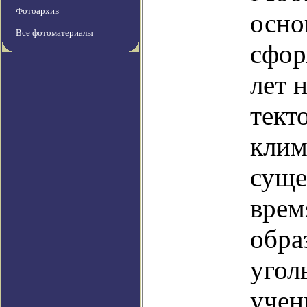
Фотоархив
осно
Все фотоматериалы
сфор
лет 
тект
клим
суще
врем
обра
угол
учен