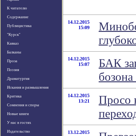
К читателю
Содержание
14.12.2015
Минобо
Публицистика
15:09
"Курск"
глубок
Кавказ
Балканы
14.12.2015
БАК за
Проза
15:07
Поэзия
бозона
Драматургия
Искания и размышления
14.12.2015
Просо 
Критика
13:21
Сомнения и споры
перехо
Новые книги
У нас в гостях
Издательство
13.12.2015