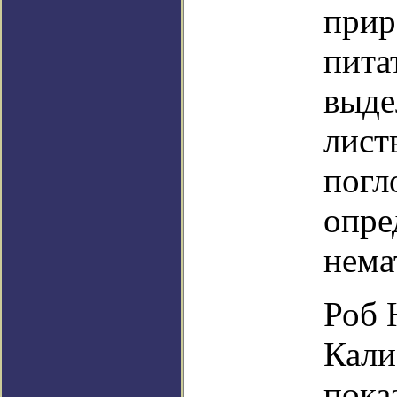
прир
пита
выде
лист
погл
опре
нема
Роб 
Кали
пока