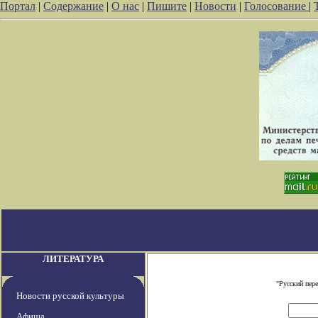
Портал
|
Содержание
|
О нас
|
Пишите
|
Новости
|
Голосование
|
ЛИТЕРАТУРА
"Русский пер
Новости русской культуры
Афиша