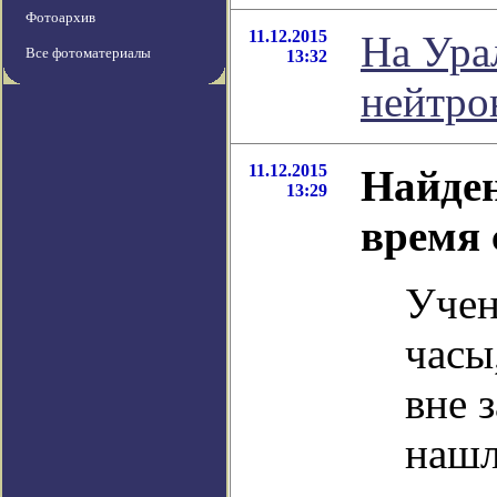
Фотоархив
11.12.2015
На Ура
Все фотоматериалы
13:32
нейтро
11.12.2015
Найде
13:29
время 
Учен
часы
вне 
нашл