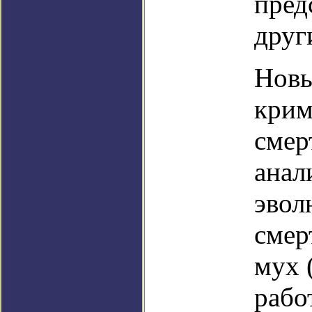
пред
друг
Новы
крим
смер
анал
эвол
смер
мух 
рабо