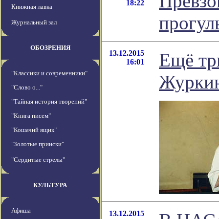
Превзо
18:22
Книжная лавка
прогул
Журнальный зал
ОБОЗРЕНИЯ
13.12.2015
Ещё тр
16:01
"Классики и современники"
Журки
"Слово о..."
"Тайная история творений"
"Книга писем"
"Кошачий ящик"
"Золотые прииски"
"Сердитые стрелы"
КУЛЬТУРА
Афиша
13.12.2015