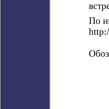
встр
По и
http:
Обоз