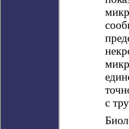
микр
сооб
пред
некр
микр
един
точн
с тр
Биол