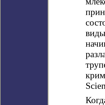
млек
прин
сост
виды
начи
разл
труп
крим
Scien
Когд