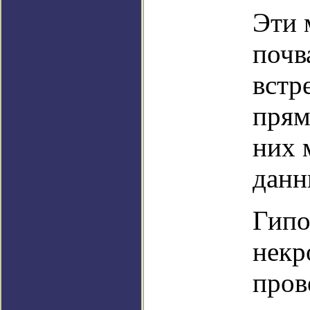
Эти 
почв
встр
прям
них 
данн
Гипо
некр
пров