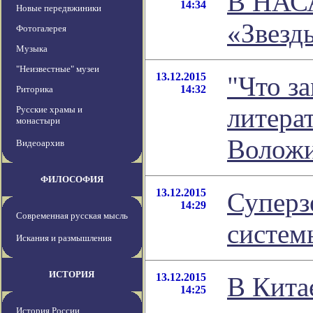
В НАСА
14:34
Новые передвжиники
«Звезд
Фотогалерея
Музыка
"Неизвестные" музеи
13.12.2015
"Что за
14:32
Риторика
литера
Русские храмы и
монастыри
Волож
Видеоархив
ФИЛОСОФИЯ
13.12.2015
Суперз
14:29
Современная русская мысль
систем
Искания и размышления
ИСТОРИЯ
13.12.2015
В Кита
14:25
История России