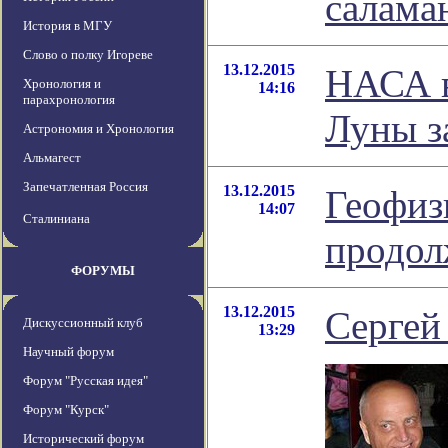
салама
История в МГУ
Слово о полку Игореве
13.12.2015
НАСА в
Хронология и
14:16
парахронология
Луны з
Астрономия и Хронология
Альмагест
Запечатленная Россия
13.12.2015
Геофиз
14:07
Сталиниана
продол
ФОРУМЫ
13.12.2015
Сергей
Дискуссионный клуб
13:29
Научный форум
Форум "Русская идея"
Форум "Курск"
Исторический форум