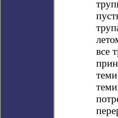
труп
пуст
труп
лето
все 
прин
теми
теми
потр
пере