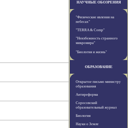
НАУЧНЫЕ ОБОЗРЕНИЯ
"Физические явления на
небесах"
"TERRA & Comp"
"Неизбежность странного
микромира"
"Биология и жизнь"
ОБРАЗОВАНИЕ
Открытое письмо министру
образования
Антиреформа
Соросовский
образовательный журнал
Биология
Науки о Земле