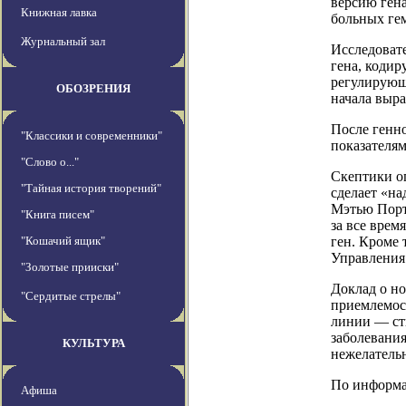
версию ген
Книжная лавка
больных ге
Журнальный зал
Исследовате
гена, коди
регулирующи
ОБОЗРЕНИЯ
начала выра
После генн
"Классики и современники"
показателя
"Слово о..."
Скептики о
"Тайная история творений"
сделает «на
Мэтью Порт
"Книга писем"
за все врем
"Кошачий ящик"
ген. Кроме 
Управления
"Золотые прииски"
Доклад о но
"Сердитые стрелы"
приемлемос
линии — сти
заболевани
КУЛЬТУРА
нежелатель
По информаци
Афиша