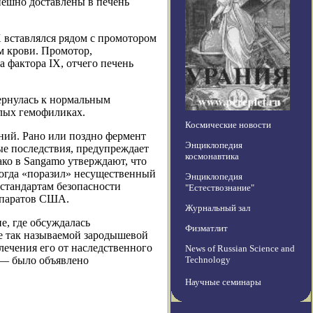
пешно доставлены в печень
 вставлялся рядом с промотором
 крови. Промотор,
 фактора IX, отчего печень
ернулась к нормальным
слых гемофиликах.
Космические новости
ний. Рано или поздно фермент
Энциклопедия
мые последствия, предупреждает
космонавтика
ко в Sangamo утверждают, что
 тогда «поразил» несущественный
Энциклопедия
 стандартам безопасности
"Естествознание"
епаратов США.
Журнальный зал
е, где обсуждалась
Физматлит
е так называемой зародышевой
лечения его от наследственного
News of Russian Science and
 — было объявлено
Technology
Научные семинары