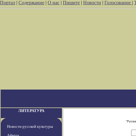
Портал
|
Содержание
|
О нас
|
Пишите
|
Новости
|
Голосование
|
ЛИТЕРАТУРА
"Русски
Новости русской культуры
Афиша