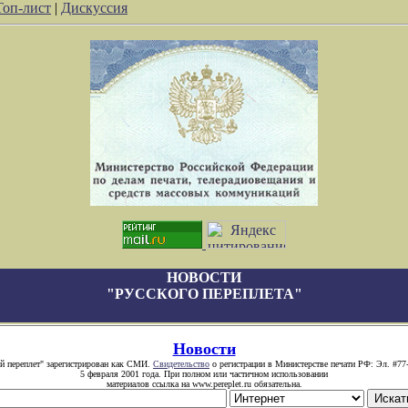
Топ-лист
|
Дискуссия
НОВОСТИ
"РУССКОГО ПЕРЕПЛЕТА"
Новости
й переплет" зарегистрирован как СМИ.
Свидетельство
о регистрации в Министерстве печати РФ: Эл. #77
5 февраля 2001 года. При полном или частичном использовании
материалов ссылка на www.pereplet.ru обязательна.