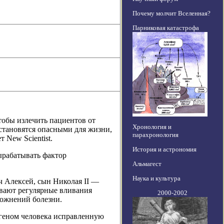
Почему молчит Вселенная?
Парниковая катастрофа
тобы излечить пациентов от
Хронология и
становятся опасными для жизни,
парахронология
 New Scientist.
История и астрономия
ырабатывать фактор
Альмагест
Наука и культура
 Алексей, сын Николая II —
ывают регулярные вливания
2000-2002
ложнений болезни.
 геном человека исправленную