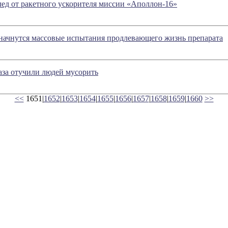
ед от ракетного ускорителя миссии «Аполлон-16»
ачнутся массовые испытания продлевающего жизнь препарата
аза отучили людей мусорить
<<
1651|
1652
|
1653
|
1654
|
1655
|
1656
|
1657
|
1658
|
1659
|
1660
>>