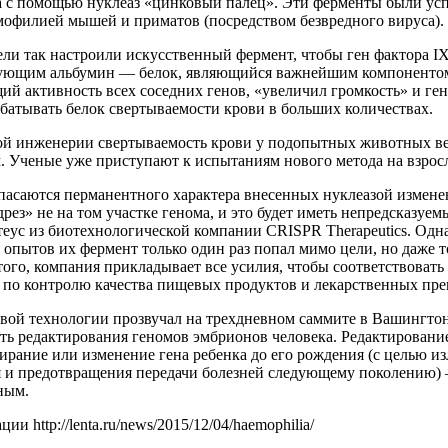
а с помощью нуклеаз «цинковый палец». Эти ферменты были ус
мофилией мышей и приматов (посредством безвредного вируса).
ли так настроили искусственный фермент, чтобы ген фактора IX
рующим альбумин — белок, являющийся важнейшим компонентом
й активность всех соседних генов, «увеличил громкость» и гена
батывать белок свертываемости крови в больших количествах.
ой инженерии свертываемость крови у подопытных животных в
м. Ученые уже приступают к испытаниям нового метода на взро
пасаются перманентного характера внесенных нуклеазой измене
дрез» не на том участке генома, и это будет иметь непредсказуе
еус из биотехнологической компании CRISPR Therapeutics. Одна
я опытов их фермент только один раз попал мимо цели, но даже
того, компания прикладывает все усилия, чтобы соответствовать
 по контролю качества пищевых продуктов и лекарственных пр
вой технологии прозвучал на трехдневном саммите в Вашингтон
ть редактирования геномов эмбрионов человека. Редактировани
рание или изменение гена ребенка до его рождения (с целью из
я и предотвращения передачи болезней следующему поколению)
ным.
и http://lenta.ru/news/2015/12/04/haemophilia/