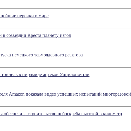
нейшие персики в мире
в созвездии Креста планету-изгоя
апуска немецкого термоядерного реактора
 тоннель в пирамиде ацтеков Уицилопочтли
теля Amazon показала видео успешных испытаний многоразовой
я обеспечила строительство небоскреба высотой в километр