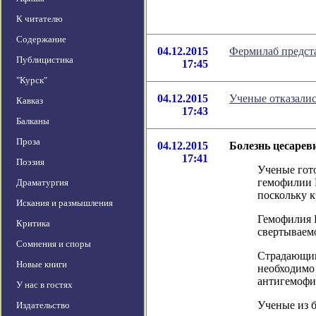
К читателю
Содержание
04.12.2015
Фермилаб предста
Публицистика
17:45
"Курск"
04.12.2015
Ученые отказалис
Кавказ
17:43
Балканы
Проза
04.12.2015
Болезнь цесарев
17:41
Поэзия
Ученые гото
гемофилии B
Драматургия
поскольку к
Искания и размышления
Гемофилия B
Критика
свертываемо
Сомнения и споры
Страдающим
Новые книги
необходимо
антигемофил
У нас в гостях
Ученые из 
Издательство