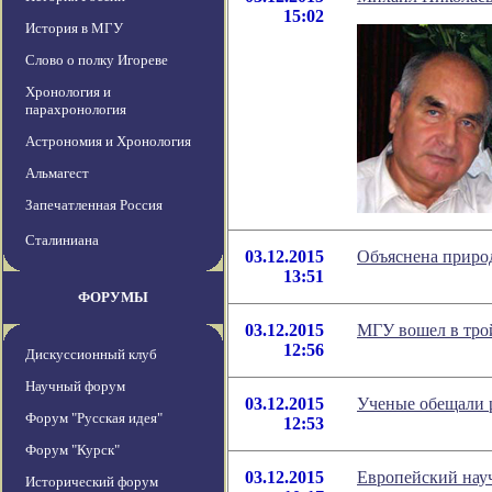
15:02
История в МГУ
Слово о полку Игореве
Хронология и
парахронология
Астрономия и Хронология
Альмагест
Запечатленная Россия
Сталиниана
03.12.2015
Объяснена приро
13:51
ФОРУМЫ
03.12.2015
МГУ вошел в тро
12:56
Дискуссионный клуб
Научный форум
03.12.2015
Ученые обещали 
Форум "Русская идея"
12:53
Форум "Курск"
03.12.2015
Европейский науч
Исторический форум