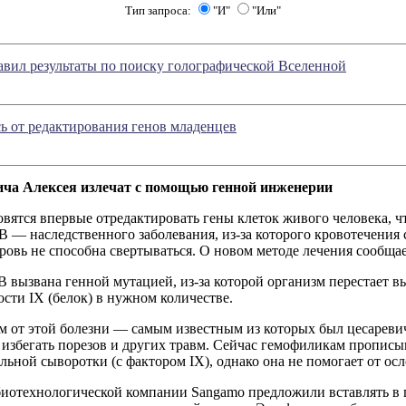
Тип запроса:
"И"
"Или"
вил результаты по поиску голографической Вселенной
ь от редактирования генов младенцев
ича Алексея излечат с помощью генной инженерии
вятся впервые отредактировать гены клеток живого человека, ч
 — наследственного заболевания, из-за которого кровотечения 
ровь не способна свертываться. О новом методе лечения сообщает
 вызвана генной мутацией, из-за которой организм перестает в
сти IX (белок) в нужном количестве.
 от этой болезни — самым известным из которых был цесаревич
 избегать порезов и других травм. Сейчас гемофиликам пропис
ьной сыворотки (с фактором IX), однако она не помогает от ос
биотехнологической компании Sangamo предложили вставлять в