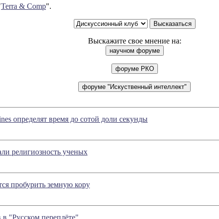
"
Terra & Comp
".
Выскажите свое мнение на:
nes определят время до сотой доли секунды
али религиозность ученых
ся пробурить земную кору
в "Русском переплёте"