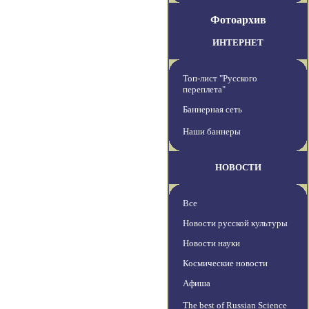
Фотоархив
ИНТЕРНЕТ
Топ-лист "Русского
переплета"
Баннерная сеть
Наши баннеры
НОВОСТИ
Все
Новости русской культуры
Новости науки
Космические новости
Афиша
The best of Russian Science