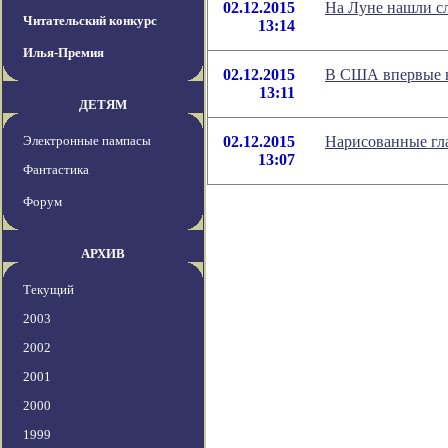
02.12.2015
На Луне нашли сл
Читательский конкурс
13:14
Илья-Премия
02.12.2015
В США впервые н
13:11
ДЕТЯМ
Электронные пампасы
02.12.2015
Нарисованные гл
13:07
Фантастика
Форум
АРХИВ
Текущий
2003
2002
2001
2000
1999