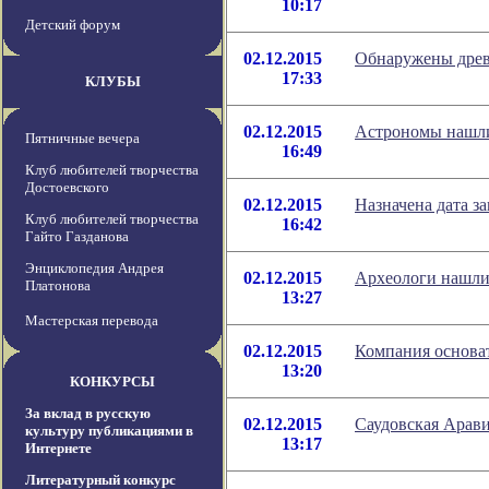
10:17
Детский форум
02.12.2015
Обнаружены древ
17:33
КЛУБЫ
02.12.2015
Астрономы нашли 
Пятничные вечера
16:49
Клуб любителей творчества
Достоевского
02.12.2015
Назначена дата з
Клуб любителей творчества
16:42
Гайто Газданова
Энциклопедия Андрея
02.12.2015
Археологи нашли
Платонова
13:27
Мастерская перевода
02.12.2015
Компания основа
13:20
КОНКУРСЫ
За вклад в русскую
02.12.2015
Саудовская Арави
культуру публикациями в
13:17
Интернете
Литературный конкурс