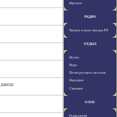
Научпоп
РАДИО
Читают и поют авторы РП
ОТДЫХ
Музеи
Игры
Песни русского застолья
Народное
 ракеты
Смешное
О НАС
Редколлегия