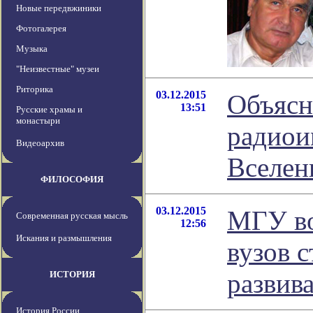
Новые передвжиники
Фотогалерея
Музыка
"Неизвестные" музеи
Риторика
03.12.2015
Объясн
13:51
Русские храмы и
монастыри
радиои
Видеоархив
Вселен
ФИЛОСОФИЯ
03.12.2015
МГУ во
Современная русская мысль
12:56
Искания и размышления
вузов 
развив
ИСТОРИЯ
История России