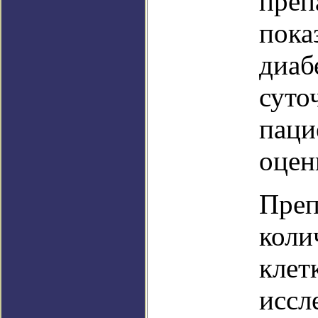
преп
пока
диаб
суто
паци
оцен
Преп
коли
клет
иссл