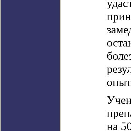
удас
прин
заме
оста
боле
резу
опыт
Учен
преп
на 5