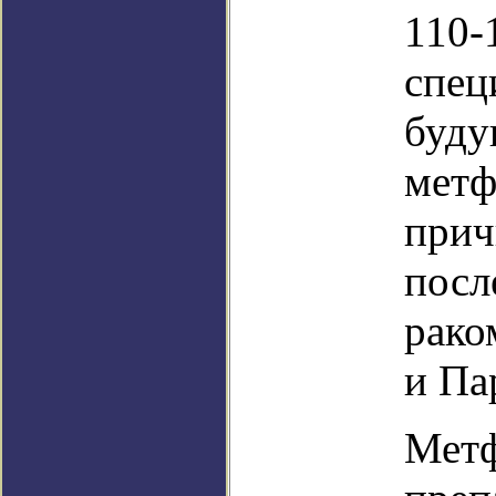
110-
спец
буду
метф
прич
посл
рако
и Па
Метф