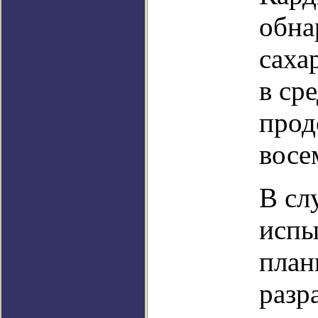
обна
саха
в ср
прод
восе
В сл
испы
план
разр