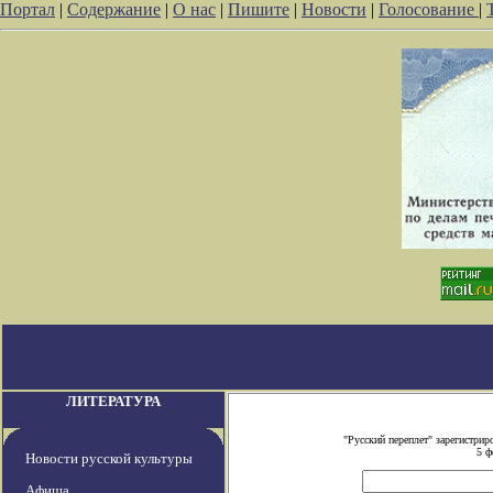
Портал
|
Содержание
|
О нас
|
Пишите
|
Новости
|
Голосование
|
ЛИТЕРАТУРА
"Русский переплет" зарегистри
5 ф
Новости русской культуры
Афиша