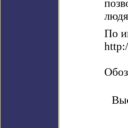
позв
людя
По и
http:
Обоз
Выс