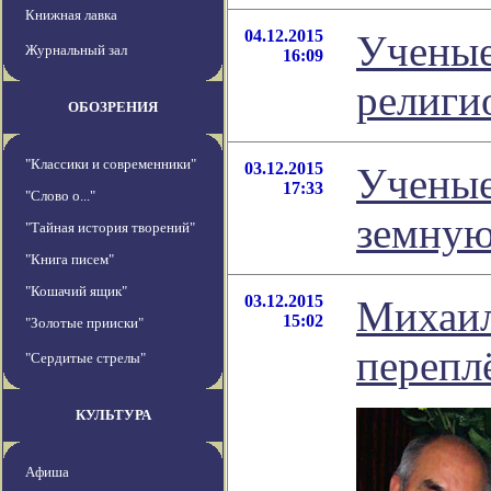
Книжная лавка
04.12.2015
Ученые
Журнальный зал
16:09
религи
ОБОЗРЕНИЯ
"Классики и современники"
03.12.2015
Ученые
17:33
"Слово о..."
земную
"Тайная история творений"
"Книга писем"
"Кошачий ящик"
03.12.2015
Михаил
15:02
"Золотые прииски"
перепл
"Сердитые стрелы"
КУЛЬТУРА
Афиша