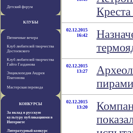
Детский форум
Креста
КЛУБЫ
02.12.2015
Назнач
16:42
Пятничные вечера
термоя
Клуб любителей творчества
Достоевского
Клуб любителей творчества
Гайто Газданова
02.12.2015
Археол
13:27
Энциклопедия Андрея
Платонова
пирами
Мастерская перевода
02.12.2015
Компан
КОНКУРСЫ
13:20
За вклад в русскую
показа
культуру публикациями в
Интернете
испыта
Литературный конкурс