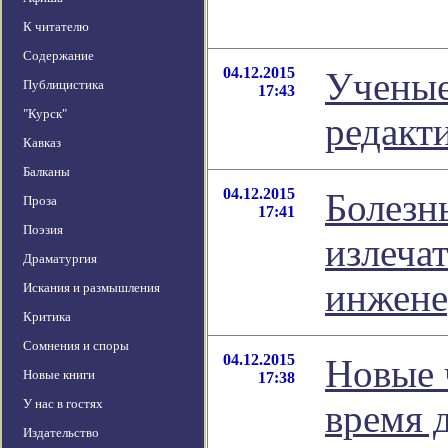
К читателю
Содержание
04.12.2015
Ученые
Публицистика
17:43
"Курск"
редакт
Кавказ
Балканы
04.12.2015
Болезн
Проза
17:41
Поэзия
излеча
Драматургия
инжен
Искания и размышления
Критика
Сомнения и споры
04.12.2015
Новые 
Новые книги
17:38
У нас в гостях
время 
Издательство