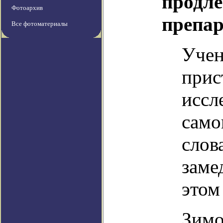
продл
Фотоархив
препар
Все фотоматериалы
Учен
прис
иссл
само
слов
заме
этом
Зимо