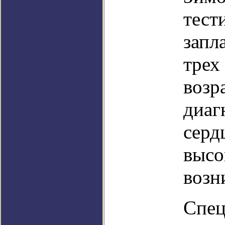
тест
запл
трех
возр
диаг
серд
высо
возн
Спец