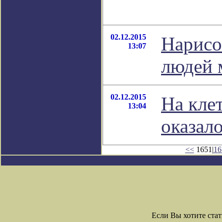
02.12.2015
Нарисо
13:07
людей 
02.12.2015
На кле
13:04
оказал
<<
1651|
16
Если Вы хотите ста