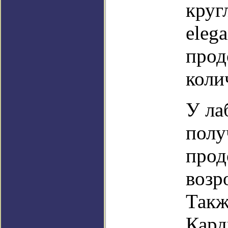
круг
eleg
прод
коли
У ла
полу
прод
возр
Такж
Кард