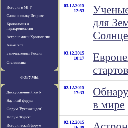
03.12.2015
Ученые
История в МГУ
12:53
Слово о полку Игореве
для Зе
Хронология и
парахронология
Солнце
Астрономия и Хронология
Альмагест
03.12.2015
Европе
Запечатленная Россия
10:17
Сталиниана
стартов
ФОРУМЫ
02.12.2015
Обнару
Дискуссионный клуб
17:33
Научный форум
в мире
Форум "Русская идея"
Форум "Курск"
02.12.2015
Астрон
Исторический форум
16:49