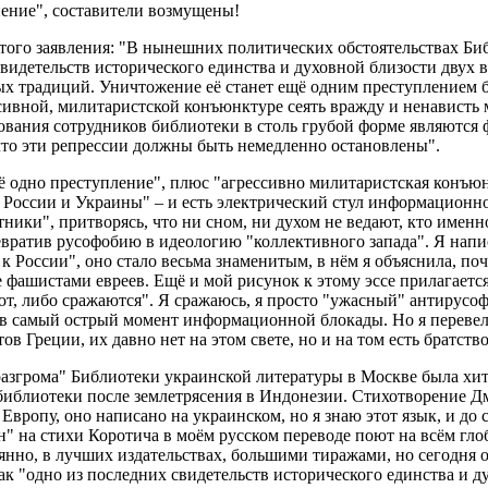
ение", составители возмущены!
того заявления: "В нынешних политических обстоятельствах Би
видетельств исторического единства и духовной близости двух в
х традиций. Уничтожение её станет ещё одним преступлением 
ссивной, милитаристской конъюнктуре сеять вражду и ненавист
ования сотрудников библиотеки в столь грубой форме являются
то эти репрессии должны быть немедленно остановлены".
ё одно преступление", плюс "агрессивно милитаристская конъюн
России и Украины" – и есть электрический стул информационно
ники", притворясь, что ни сном, ни духом не ведают, кто имен
вратив русофобию в идеологию "коллективного запада". Я написа
к России", оно стало весьма знаменитым, в нём я объяснила, поч
 фашистами евреев. Ещё и мой рисунок к этому эссе прилагаетс
т, либо сражаются". Я сражаюсь, я просто "ужасный" антирусофо
 в самый острый момент информационной блокады. Но я перевел
ов Греции, их давно нет на этом свете, но и на том есть братство
азгрома" Библиотеки украинской литературы в Москве была хит
библиотеки после землетрясения в Индонезии. Стихотворение 
 Европу, оно написано на украинском, но я знаю этот язык, и до
н" на стихи Коротича в моём русском переводе поют на всём гло
янно, в лучших издательствах, большими тиражами, но сегодня 
ак "одно из последних свидетельств исторического единства и д