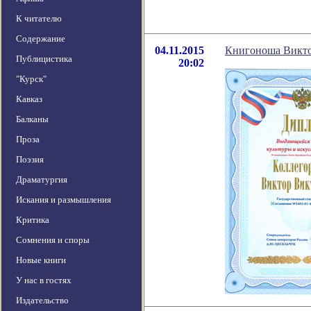
К читателю
Содержание
04.11.2015
Книгоноша Викто
Публицистика
20:02
"Курск"
Кавказ
Балканы
Проза
Поэзия
Драматургия
Искания и размышления
Критика
Сомнения и споры
Новые книги
У нас в гостях
Издательство