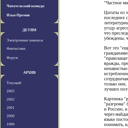
"Частное мн
Читательский конкурс
Цитаты из э
Илья-Премия
последних с
литературны
угоду агре
ДЕТЯМ
что преслед
убеждены, ч
Электронные пампасы
Вот это "ещ
Фантастика
гражданами 
Форум
"правозащит
вражды, пре
ненавистью 
АРХИВ
истребление
сотрудничаю
Текущий
только они,
лучших поэт
2003
Картинка "р
2002
"разгрома" 
2001
и Россию, и
через майда
2000
языке посто
1999
понимать, к