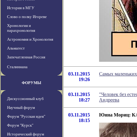
История в МГУ
Слово о полку Игореве
Хронология и
парахронология
Астрономия и Хронология
Альмагест
Запечатленная Россия
Сталиниана
03.11.2015
Самых маленьких 
19:26
ФОРУМЫ
03.11.2015
"Человек без есте
Дискуссионный клуб
18:27
Андреева
Научный форум
03.11.2015
Юнна Мориц: 
Форум "Русская идея"
18:15
Форум "Курск"
Исторический форум