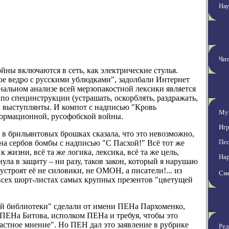
На
Чит
ы включаются в сеть, как электрические стулья.
вое ведро с русскими ублюдками", задолбали Интернет
нальном анализе всей мерзопакостной лексики является
 специнструкции (устрашать, оскорблять, раздражать,
ти выступлянты. И компот с надписью "Кровь
Му
формационной, русофобской войны.
Иг
 в брильянтовых брошках сказала, что это невозможно,
Пес
 на сербов бомбы с надписью "С Пасхой!" Всё тот же
к жизни, всё та же логика, лексика, всё та же цель,
На
ула в защиту – ни разу, таков закон, который я нарушаю
 устроят её не силовики, не ОМОН, а писатели!... из
См
всех шорт-листах самых крупных презентов "цветущей
ой библиотеки" сделали от имени ПЕНа Пархоменко,
 ПЕНа Битова, исполком ПЕНа и требуя, чтобы это
Частное мнение". Но ПЕН дал это заявление в рубрике
Ред