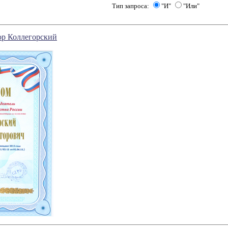
Тип запроса:
"И"
"Или"
р Коллегорский