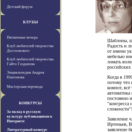
Детский форум
КЛУБЫ
Пятничные вечера
Шаблоны, шт
Радость и л
Клуб любителей творчества
Достоевского
от имени ук
мебелью инф
Клуб любителей творчества
ломать волю
Гайто Газданова
российских
Энциклопедия Андрея
Когда в 199
Платонова
потому что 
Мастерская перевода
компот, всё 
автоматика 
постоянно и
КОНКУРСЫ
"конгресса 
сложности"
За вклад в русскую
культуру публикациями в
Заявление 
Интернете
Иртеньев, В
заявление б
Литературный конкурс