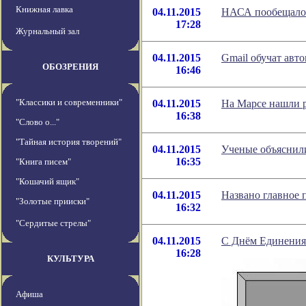
Книжная лавка
04.11.2015
НАСА пообещало 
17:28
Журнальный зал
04.11.2015
Gmail обучат авт
ОБОЗРЕНИЯ
16:46
"Классики и современники"
04.11.2015
На Марсе нашли 
16:38
"Слово о..."
"Тайная история творений"
04.11.2015
Ученые объяснил
16:35
"Книга писем"
"Кошачий ящик"
04.11.2015
Названо главное
"Золотые прииски"
16:32
"Сердитые стрелы"
04.11.2015
С Днём Единения
16:28
КУЛЬТУРА
Афиша