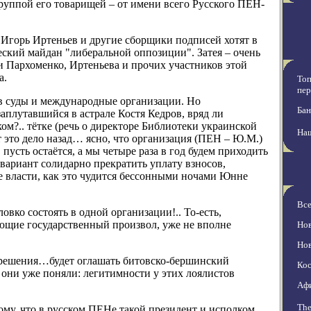
руппой его товарищей – от имени всего Русского ПЕН-
Игорь Иртеньев и другие сборщики подписей хотят в
еский майдан "либеральной оппозиции". Затея – очень
ки Пархоменко, Иртеньева и прочих участников этой
а.
Топ
пер
 в суды и международные организации. Но
Бан
лутавшийся в астрале Костя Кедров, вряд ли
ом?.. тётке (речь о директоре Библиотеки украинской
На
 это дело назад… ясно, что организация (ПЕН – Ю.М.)
пусть остаётся, а мы четыре раза в год будем приходить
вариант солидарно прекратить уплату взносов,
ате власти, как это чудится бессонными ночами Юнне
Вс
вко состоять в одной организации!.. То-есть,
щие государственный произвол, уже не вполне
Нов
Нов
 решения…будет оглашать битовско-бершинский
Кос
 они уже поняли: легитимности у этих лоялистов
Аф
The
ому, что в русском ПЕНе такой президент и исполком,