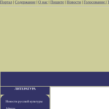
Портал
|
Содержание
|
О нас
|
Пишите
|
Новости
|
Голосование
|
ЛИТЕРАТУРА
Новости русской культуры
Афиша