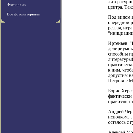
литературны
Фотоархив
центра. Так
Все фотоматериалы
Под видом 
очередной р
резвая, игр
"инициации"
Иртеньев: "
делириумны
способны пр
литературы!
практически
к ним, чтоб
допустим на
Петровне М
Борис Херсо
фактически
правозащит
Андрей Чер
исполком… З
осталось с г
Алексей Мот