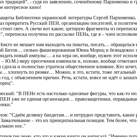
х традиций", - судя по заявлению, сочинённому Пархоменко и г
ое интересное кино!
защиты Библиотеки украинской литературы Сергей Пархоменко, 
аз превратить Русский ПЕН, организацию писателей, в политич
а стоит свеч. А свечи вот какие, цитирую фрагменты из перепис
, переписка получена по рассылке ПЕНа, где я – член исполком
Никто не мешает нам выходить на пикеты, писать… обращаться
й Битов… сильно фашизированная Юнна Мориц и безнадежно зап
идать новый импульс… а на хера он, вообще, нужен этот исполк
 – Ю.М.) меру пресечения изменили и, похоже, вообще отмотают
 сдохла и полностью утратила общественное влияние. Кто хочет, 
ы… хлопнуть по рюмке… Можно, и это, кстати, тоже легальный 
 год, с объяснением причин. Речь, кстати, вовсе не идёт о захв
ориц".
нский: "В ПЕНе есть настолько одиозные фигуры, что как-то нело
 ПЕН уже не единая организация… правозащитники, оправдываю
ники."
нов: "Сдаём делянку бандитам… и нетрудно представить, какие
амалчивание – это их принципиальная позиция. Тем более, что
улькин нос."
оров (не знаю, кто это и какие книги он написал): "Именно пот