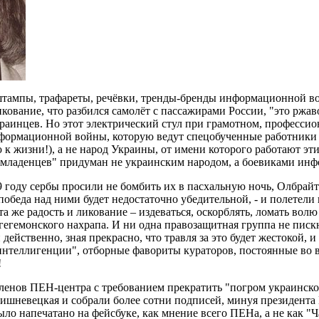
ампы, трафареты, речёвки, тренды-бренды информационной войн
икование, что разбился самолёт с пассажирами России, "это ржа
раинцев. Но этот электрический стул при грамотном, профессио
ормационной войны, которую ведут спецобученные работники по
 к жизни!), а не народ Украины, от имени которого работают э
 младенцев" придуман не украинским народом, а боевиками ин
9 году сербы просили не бомбить их в пасхальную ночь, Олбрайт
победа над ними будет недостаточно убедительной, - и полетели
та же радость и ликование – издеваться, оскорблять, ломать волю 
гегемонского нахрапа. И ни одна правозащитная группа не пискн
 действенно, зная прекрасно, что травля за это будет жестокой, и
интеллигенции", отборные фавориты кураторов, постоянные во 
!
членов ПЕН-центра с требованием прекратить "погром украинск
ишневецкая и собрали более сотни подписей, минуя президента
ыло напечатано на фейсбуке, как мнение всего ПЕНа, а не как "