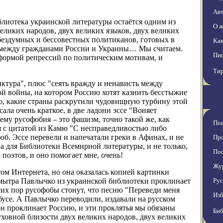
Ав
блиотека украинской литературы остаётся одним из
О ж
еликих народов, двух великих языков, двух великих
бездумных и бессовестных политиканов, готовых в
Как
ь между гражданами России и Украины… Мы считаем.
Пиш
 формой репрессий по политическим мотивам, и
Ти
ктура", плюс "сеять вражду и ненависть между
й войны, на котором Россию хотят казнить бесстыжие
но, какие страны раскрутили чудовищную турбину этой
ла очень краткое, в две ладони эссе "Воняет
ему русофобия – это фашизм, точно такой же, как
По
я с цитатой из Камю "С несправедливостью либо
б. Эссе перевели и напечатали греки в Афинах, и не
Пр
а для Библиотеки Всемирной литературы, и не только,
По
 поэтов, и оно помогает мне, очень!
Жу
ом Интернета, но она оказалась копией картинки
Дмытра Павлычко из украинской библиотеки проклинает
Рус
 сих пор русофобы стонут, что песню "Переведи меня
Из
бусе. А Павлычко переводили, издавали на русском
он проклинает Россию, и эти проклятья мы обязаны
Биб
уховной близости двух великих народов, двух великих