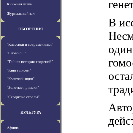
гене
Книжная лавка
Журнальный зал
В ис
ОБОЗРЕНИЯ
Несм
"Классики и современники"
один
"Слово о..."
гомо
"Тайная история творений"
"Книга писем"
оста
"Кошачий ящик"
трад
"Золотые прииски"
"Сердитые стрелы"
Авто
КУЛЬТУРА
дейс
Афиша