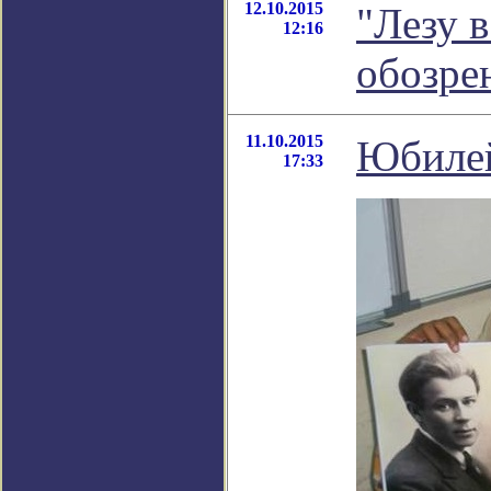
12.10.2015
"Лезу в
12:16
обозре
11.10.2015
Юбилей
17:33