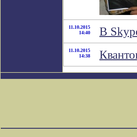
11.10.2015
В Skyp
14:40
11.10.2015
Кванто
14:38