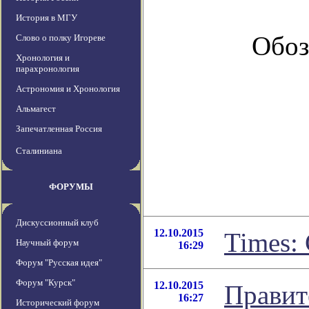
История в МГУ
Обоз
Слово о полку Игореве
Хронология и
парахронология
Астрономия и Хронология
Альмагест
Запечатленная Россия
Сталиниана
ФОРУМЫ
Дискуссионный клуб
12.10.2015
Times:
Научный форум
16:29
Форум "Русская идея"
Форум "Курск"
12.10.2015
Правит
16:27
Исторический форум