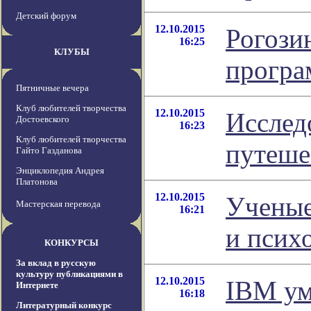
Детский форум
12.10.2015
Рогози
16:25
КЛУБЫ
програ
Пятничные вечера
Клуб любителей творчества
12.10.2015
Исслед
Достоевского
16:23
Клуб любителей творчества
путеше
Гайто Газданова
Энциклопедия Андрея
Платонова
12.10.2015
Ученые
Мастерская перевода
16:21
и псих
КОНКУРСЫ
За вклад в русскую
культуру публикациями в
12.10.2015
IBM ум
Интернете
16:18
Литературный конкурс