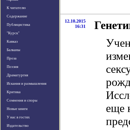
К читателю
Содержание
12.10.2015
Генети
Публицистика
16:31
"Курск"
Учен
Кавказ
Балканы
изме
Проза
секс
Поэзия
Драматургия
рожд
Искания и размышления
Иссл
Критика
Сомнения и споры
еще 
Новые книги
У нас в гостях
пред
Издательство