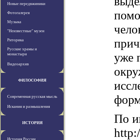
выде
Новые передвжиники
помо
Фотогалерея
Музыка
чело
"Неизвестные" музеи
прич
Риторика
Русские храмы и
уже 
монастыри
Видеоархив
окру
ФИЛОСОФИЯ
иссл
форм
Современная русская мысль
Искания и размышления
По и
ИСТОРИЯ
http
История России