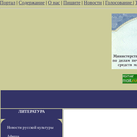
Портал
|
Содержание
|
О нас
|
Пишите
|
Новости
|
Голосование
|
ЛИТЕРАТУРА
Новости русской культуры
Афиша