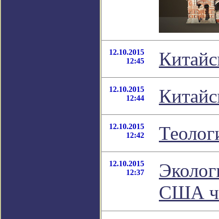
12.10.2015
Китайс
12:45
12.10.2015
Китайс
12:44
12.10.2015
Теолог
12:42
12.10.2015
Эколог
12:37
США че