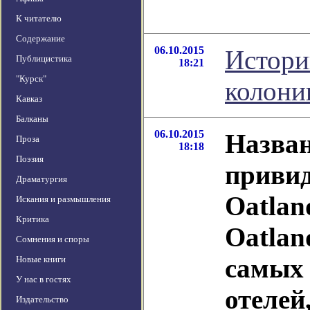
К читателю
Содержание
06.10.2015
Истори
Публицистика
18:21
"Курск"
колони
Кавказ
Балканы
06.10.2015
Назван
Проза
18:18
Поэзия
привид
Драматургия
Oatlan
Искания и размышления
Критика
Oatlan
Сомнения и споры
самых 
Новые книги
У нас в гостях
отелей
Издательство