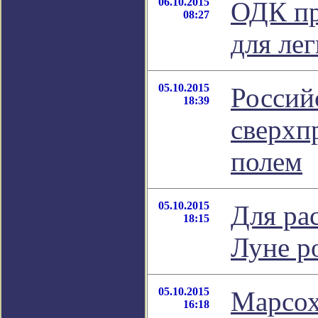
06.10.2015
ОДК пр
08:27
для ле
05.10.2015
Россий
18:39
сверхп
полем
05.10.2015
Для ра
18:15
Луне р
05.10.2015
Марсох
16:18