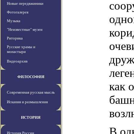
соор
Новые передвжиники
Фотогалерея
одно
Музыка
кори
"Неизвестные" музеи
Риторика
очев
Русские храмы и
монастыри
друж
Видеоархив
леге
ФИЛОСОФИЯ
как 
Современная русская мысль
башн
Искания и размышления
возл
ИСТОРИЯ
В од
История России