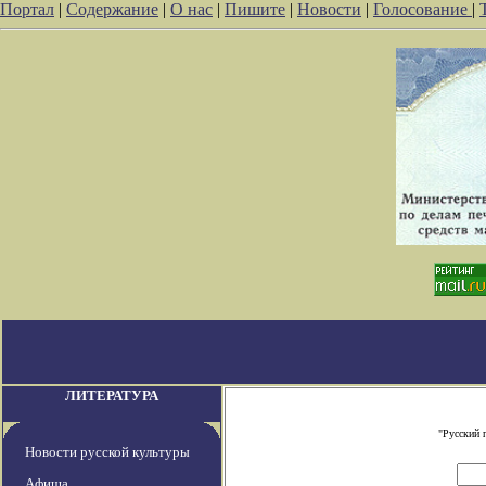
Портал
|
Содержание
|
О нас
|
Пишите
|
Новости
|
Голосование
|
ЛИТЕРАТУРА
"Русский 
Новости русской культуры
Афиша