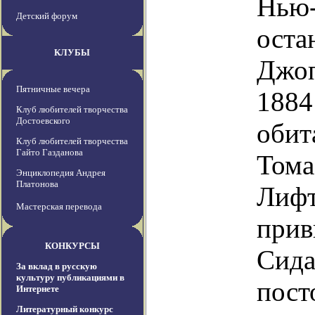
Нью-
Детский форум
оста
КЛУБЫ
Джоп
Пятничные вечера
1884
Клуб любителей творчества
Достоевского
обит
Клуб любителей творчества
Гайто Газданова
Тома
Энциклопедия Андрея
Платонова
Лифт
Мастерская перевода
прив
КОНКУРСЫ
Сида
За вклад в русскую
культуру публикациями в
пост
Интернете
Литературный конкурс