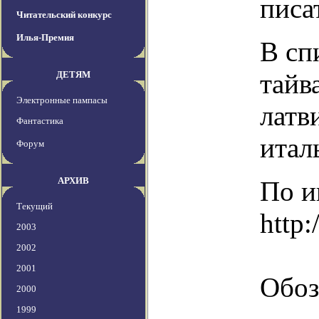
писа
Читательский конкурс
Илья-Премия
В сп
тайв
ДЕТЯМ
Электронные пампасы
латв
Фантастика
итал
Форум
АРХИВ
По и
Текущий
http:
2003
2002
2001
Обоз
2000
1999