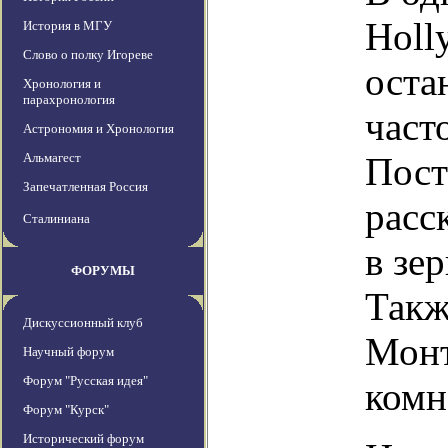
Holl
История в МГУ
Слово о полку Игореве
оста
Хронология и
парахронология
част
Астрономия и Хронология
Альмагест
Пост
Запечатленная Россия
расс
Сталиниана
в зе
ФОРУМЫ
Такж
Дискуссионный клуб
Монт
Научный форум
Форум "Русская идея"
комн
Форум "Курск"
Исторический форум