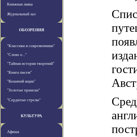
Книжная лавка
Спис
Журнальный зал
путе
ОБОЗРЕНИЯ
появ
"Классики и современники"
изда
"Слово о..."
"Тайная история творений"
гост
"Книга писем"
Авст
"Кошачий ящик"
"Золотые прииски"
Сред
"Сердитые стрелы"
англ
КУЛЬТУРА
пост
Афиша