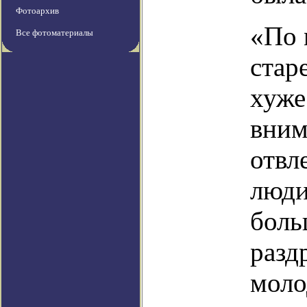
Фотоархив
«По 
Все фотоматериалы
стар
хуже
вним
отвл
люди
боль
разд
моло