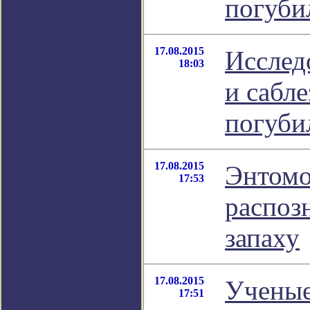
погуби
17.08.2015
Исслед
18:03
и сабл
погуби
17.08.2015
Энтомо
17:53
распоз
запаху
17.08.2015
Ученые
17:51