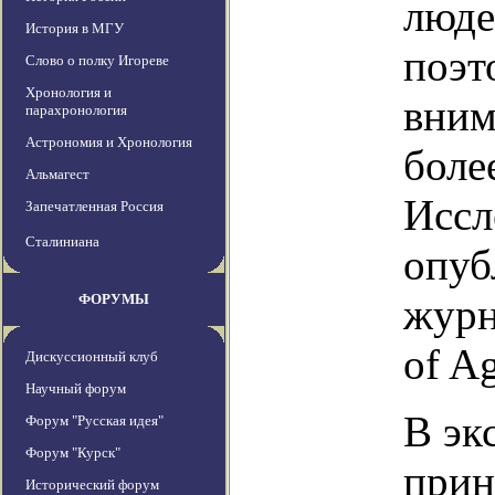
люде
История в МГУ
поэт
Слово о полку Игореве
Хронология и
вним
парахронология
Астрономия и Хронология
боле
Альмагест
Иссл
Запечатленная Россия
Сталиниана
опуб
ФОРУМЫ
журн
of A
Дискуссионный клуб
Научный форум
В эк
Форум "Русская идея"
Форум "Курск"
прин
Исторический форум