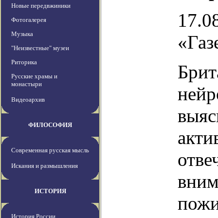
Новые передвжиники
17.08
Фотогалерея
Музыка
«Газ
"Неизвестные" музеи
Риторика
Брит
Русские храмы и
монастыри
нейр
Видеоархив
выяс
ФИЛОСОФИЯ
акти
Современная русская мысль
отве
Искания и размышления
вним
ИСТОРИЯ
пожи
История России