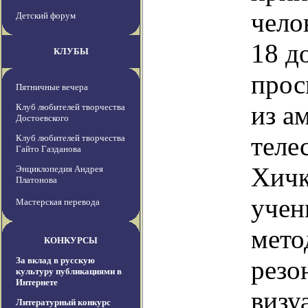
чело
Детский форум
18 д
КЛУБЫ
прос
Пятничные вечера
из а
Клуб любителей творчества
Достоевского
теле
Клуб любителей творчества
Гайто Газданова
Хичк
Энциклопедия Андрея
Платонова
учен
Мастерская перевода
мето
КОНКУРСЫ
За вклад в русскую
резо
культуру публикациями в
Интернете
визу
Литературный конкурс