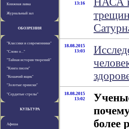
НАСА п
13:16
Книжная лавка
трещин
Журнальный зал
Сатурн
ОБОЗРЕНИЯ
"Классики и современники"
18.08.2015
Исслед
13:03
"Слово о..."
челове
"Тайная история творений"
"Книга писем"
здорове
"Кошачий ящик"
"Золотые прииски"
18.08.2015
Учены
"Сердитые стрелы"
13:02
почем
КУЛЬТУРА
более 
Афиша