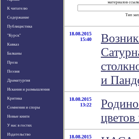
материалов ссылка
К читателю
Тип за
Содержание
Публицистика
18.08.2015
Возник
"Курск"
15:40
Кавказ
Сатурн
Балканы
столкн
Проза
Поэзия
и Панд
Драматургия
Искания и размышления
Критика
18.08.2015
Родино
13:22
Сомнения и споры
цветов
Новые книги
У нас в гостях
Издательство
18.08.2015