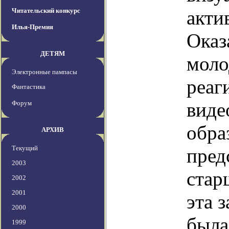
Читательский конкурс
акти
Илья-Премия
Оказ
ДЕТЯМ
моло
Электронные пампасы
реаг
Фантастика
виде
Форум
обра
АРХИВ
Текущий
пред
2003
стар
2002
2001
эта 
2000
была
1999