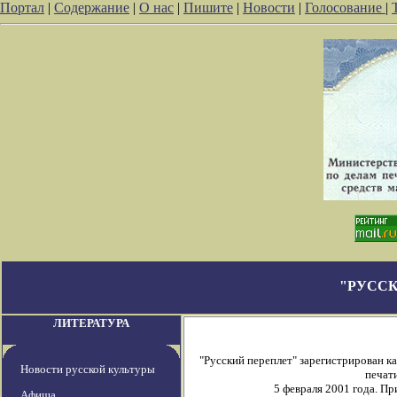
Портал
|
Содержание
|
О нас
|
Пишите
|
Новости
|
Голосование
|
"РУССК
ЛИТЕРАТУРА
"Русский переплет" зарегистрирован 
Новости русской культуры
печати
5 февраля 2001 года. П
Афиша