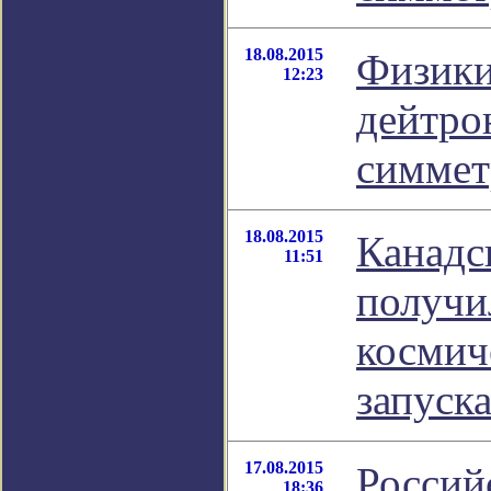
18.08.2015
Физики
12:23
дейтро
симме
18.08.2015
Канадс
11:51
получи
космич
запуск
17.08.2015
Россий
18:36