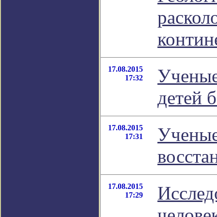
раскол
контин
17.08.2015
Ученые
17:32
детей б
17.08.2015
Ученые
17:31
восста
17.08.2015
Исслед
17:29
челове