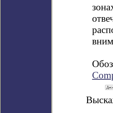
зона
отве
расп
вним
Обоз
Com
Выска