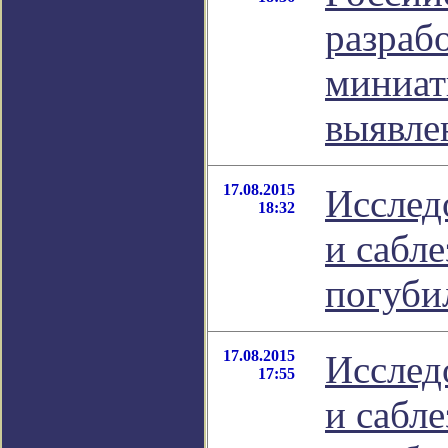
разраб
миниат
выявле
17.08.2015
Исслед
18:32
и сабл
погуби
17.08.2015
Исслед
17:55
и сабл