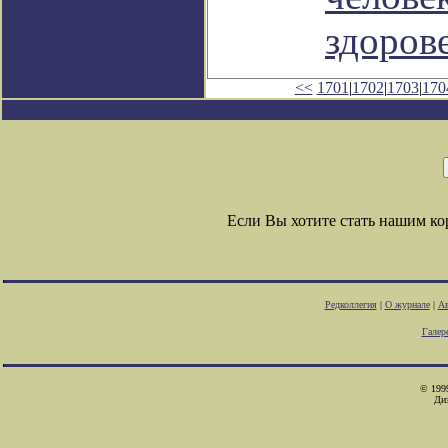
здорове
<<
1701
|
1702
|
1703
|
170
Если Вы хотите стать нашим к
Редколлегия
|
О журнале
|
Ав
Галер
© 1999
Ди