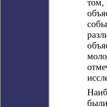
том,
объя
собы
разл
объя
моло
отме
иссл
Наиб
были