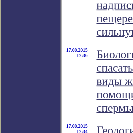
надпис
пещере
сильну
17.08.2015
Биолог
17:36
спасат
виды ж
помощи
сперм
17.08.2015
Геолог
17:34