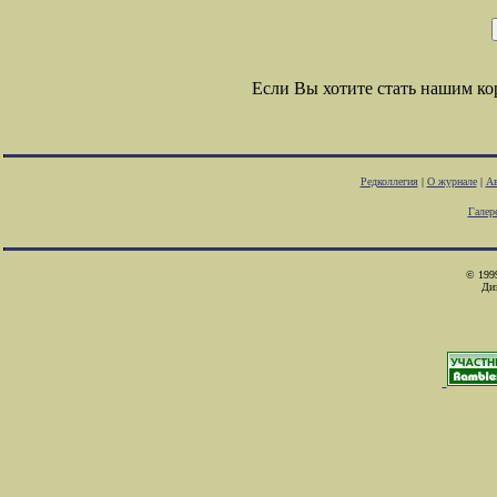
Если Вы хотите стать нашим к
Редколлегия
|
О журнале
|
Ав
Галер
© 1999
Ди