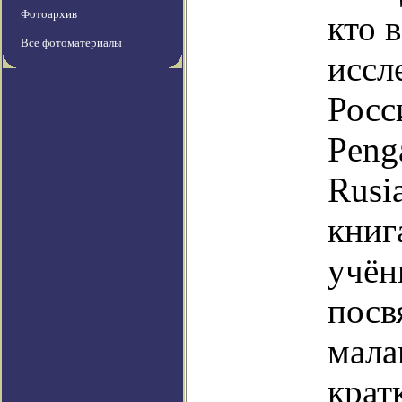
Фотоархив
кто 
Все фотоматериалы
иссл
Росс
Peng
Rusi
книг
учён
посв
мала
крат