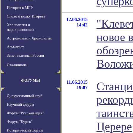
суперк
История в МГУ
Слово о полку Игореве
12.06.2015
"Клеве
14:42
Хронология и
парахронология
новое 
Астрономия и Хронология
обозре
Альмагест
Запечатленная Россия
Волож
Сталиниана
ФОРУМЫ
11.06.2015
Станци
19:07
рекорд
Дискуссионный клуб
Научный форум
таинст
Форум "Русская идея"
Форум "Курск"
Церере
Исторический форум