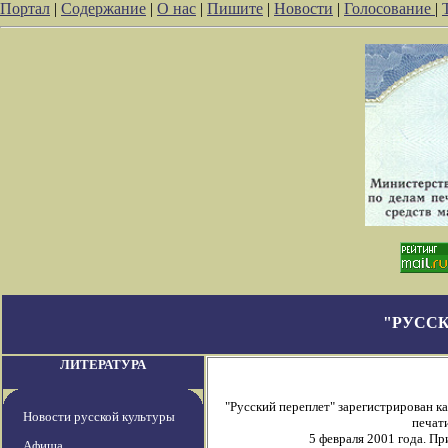
Портал
|
Содержание
|
О нас
|
Пишите
|
Новости
|
Голосование
|
"РУССК
ЛИТЕРАТУРА
"Русский переплет" зарегистрирован 
Новости русской культуры
печати
5 февраля 2001 года. П
Афиша