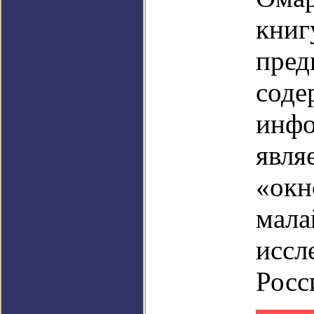
книг
пред
соде
инф
явля
«окн
мала
иссл
Росс