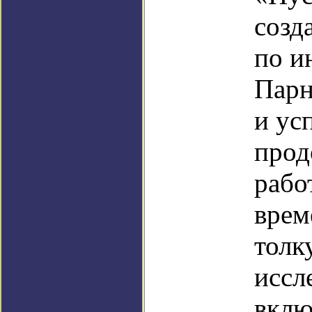
созд
по и
Парн
и ус
прод
рабо
врем
толк
иссл
вклю