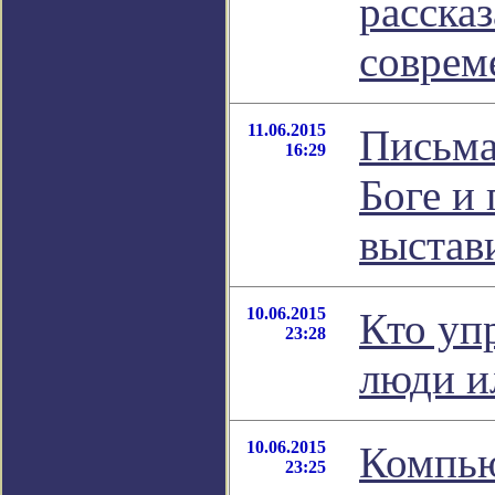
рассказ
соврем
11.06.2015
Письма
16:29
Боге и
выстав
10.06.2015
Кто уп
23:28
люди и
10.06.2015
Компью
23:25