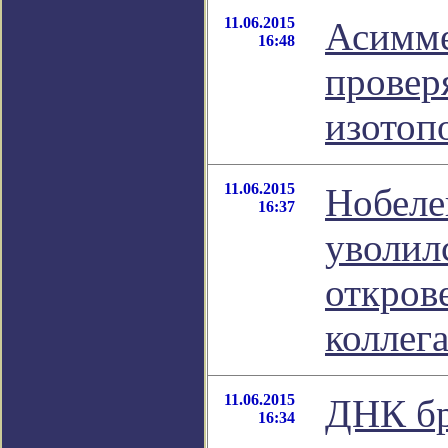
11.06.2015
Асимме
16:48
провер
изотоп
11.06.2015
Нобеле
16:37
уволил
откров
коллег
11.06.2015
ДНК бр
16:34