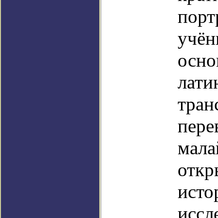
порт
учён
осно
лати
тран
пере
мала
откр
исто
иссл