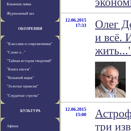
эконом
Книжная лавка
Журнальный зал
12.06.2015
Олег Д
17:33
ОБОЗРЕНИЯ
и всё.
"Классики и современники"
жить...
"Слово о..."
"Тайная история творений"
"Книга писем"
"Кошачий ящик"
"Золотые прииски"
"Сердитые стрелы"
12.06.2015
Астроф
КУЛЬТУРА
15:00
три из
Афиша