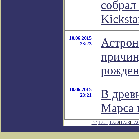
собрал
Kicksta
10.06.2015
Астрон
23:23
причин
рожден
10.06.2015
В древ
23:21
Марса 
<<
1721
|
1722
|
1723
|
172