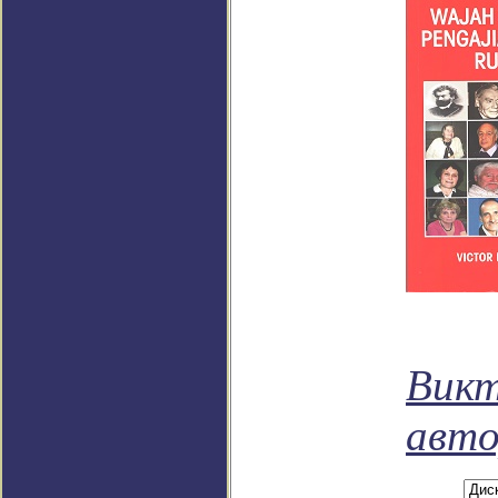
Викт
авт