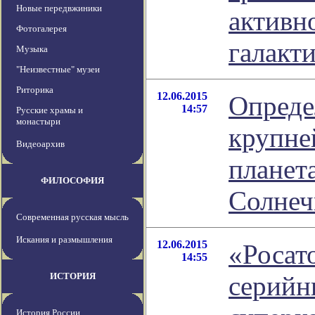
Новые передвжиники
активн
Фотогалерея
галакт
Музыка
"Неизвестные" музеи
Риторика
12.06.2015
Опреде
14:57
Русские храмы и
монастыри
крупне
Видеоархив
планет
ФИЛОСОФИЯ
Солнеч
Современная русская мысль
Искания и размышления
12.06.2015
«Росат
14:55
ИСТОРИЯ
серийн
История России