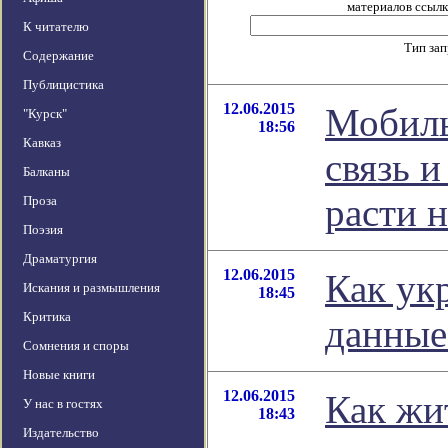
материалов ссылка
К читателю
Тип за
Содержание
Публицистика
12.06.2015
Мобиль
"Курск"
18:56
Кавказ
связь 
Балканы
расти н
Проза
Поэзия
Драматургия
12.06.2015
Как ук
Искания и размышления
18:45
Критика
данные
Сомнения и споры
Новые книги
12.06.2015
Как жи
У нас в гостях
18:43
Издательство