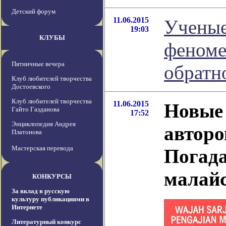
Детский форум
11.06.2015
Ученые
19:03
КЛУБЫ
феноме
Пятничные вечера
обратн
Клуб любителей творчества
Достоевского
Клуб любителей творчества
11.06.2015
Новые
Гайто Газданова
17:52
Энциклопедия Андрея
авторо
Платонова
Мастерская перевода
Погада
малай
КОНКУРСЫ
За вклад в русскую
культуру публикациями в
Интернете
Литературный конкурс