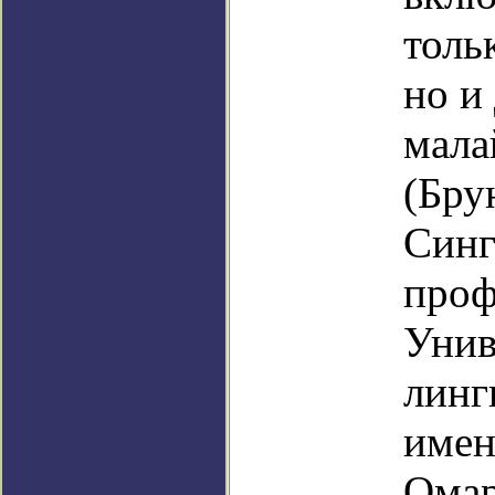
толь
но и
мала
(Бру
Синг
проф
Унив
линг
имен
Омар