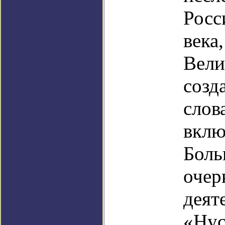
Росс
века
Вели
созд
слов
вклю
Боль
очер
деят
«Нус